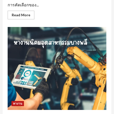
การคัดเลือกของ...
Read
Read More
more
about
พื้น
ฐาน
ที่
สำคัญ
ของ
พฤติกรรม
คน
หา
พนักงาน
ขาย
สร้าง
ความ
พึง
พอใจ
ให้
แก่
องค์กร
หางาน