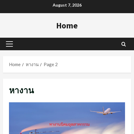
Skip
August 7, 2026
to
content
Home
Primary
Menu
Home
หางาน
Page 2
หางาน