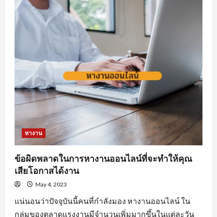
การ
หา
งาน
นิคม
อุตสาหกรรม
หนองแค
ที่
ต้อง
มี
หางาน
ข้อผิดพลาดในการหางานออนไลน์ที่จะทำให้คุณ
เสียโอกาสได้งาน
May 4, 2023
แน่นอนว่าปัจจุบันนี้คนที่กำลังมอง หางานออนไลน์ ใน
กลุ่มของตลาดแรงงานมีจำนวนเพิ่มมากขึ้นในแต่ละวัน