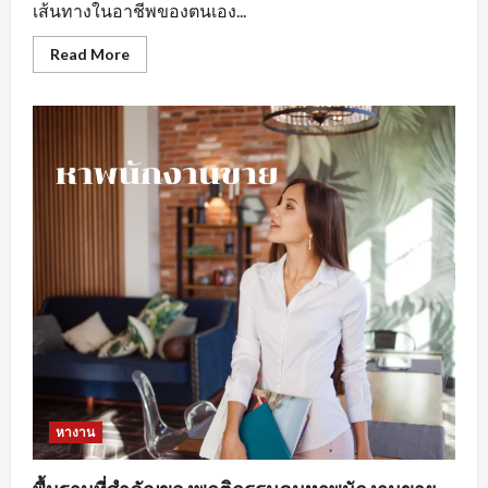
เส้นทางในอาชีพของตนเอง...
Read
Read More
more
about
การ
สร้าง
ทัศนคติ
ที่
ดี
ใน
การ
หา
งานprogrammerเพื่อ
ให้
เกิด
ประสิทธิภาพ
หางาน