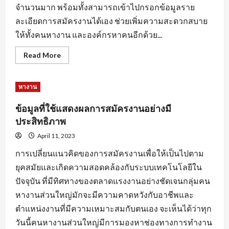
จำนวนมาก พร้อมทั้งสามารถเข้าไปกรอกข้อมูลราย
ละเอียดการสมัครงานได้เอง ช่วยเพิ่มความสะดวกสบาย
ให้ทั้งคนหางาน และองค์กรหาคนอีกด้วย...
Read
Read More
more
about
หัวใจ
สำคัญ
หางาน
ของ
การ
สมัคร
ข้อมูลที่ใช้แสดงผลการสมัครงานอย่างมี
งาน
พร้อม
ประสิทธิภาพ
คำ
แนะนำ
April 11, 2023
ปรับ
แต่ง
การเปลี่ยนแนวคิดของการสมัครงานเพื่อให้เป็นไปตาม
ข้อมูล
ใบ
ยุคสมัยและเกิดความสอดคล้องกับระบบเทคโนโลยีใน
สมัคร
ปัจจุบัน ที่มีทิศทางของตลาดแรงงานอย่างชัดเจนกลุ่มคน
หางานส่วนใหญ่มักจะมีความคาดหวังกับอาชีพและ
ตำแหน่งงานที่มีความเหมาะสมกับตนเอง จะเห็นได้ว่าทุก
วันนี้คนหางานส่วนใหญ่มีการมองหาช่องทางการทำงาน