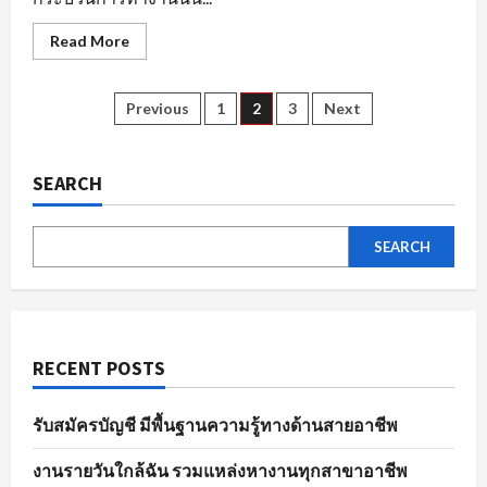
Read
Read More
more
about
ข้อมูล
ที่
Posts
Previous
1
2
3
Next
ใช้
แสดง
ผล
pagination
การ
สมัคร
SEARCH
งาน
อย่าง
มี
ประสิทธิภาพ
SEARCH
RECENT POSTS
รับสมัครบัญชี มีพื้นฐานความรู้ทางด้านสายอาชีพ
งานรายวันใกล้ฉัน รวมแหล่งหางานทุกสาขาอาชีพ