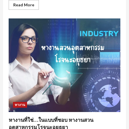
Read
Read More
more
about
หา
งาน
นิคม
อุตสาหกรรม
บางพลี
มี
อะไร
น่า
สนใจ
?
หางาน
หางานที่ใช่…ในแบบที่ชอบ หางานสวน
อุตสาหกรรมโรจนะอยุธยา