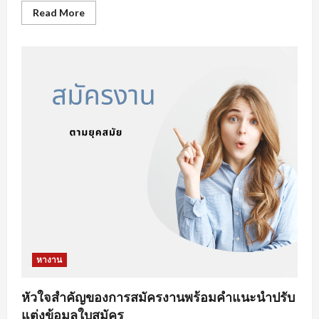
Read
Read More
more
about
ข้อ
ผิด
พลาด
ใน
การ
หา
งาน
ออนไลน์
ที่
จะ
ทำให้
คุณ
เสีย
โอกาส
ได้
งาน
หางาน
หัวใจสำคัญของการสมัครงานพร้อมคำแนะนำปรับ
แต่งข้อมูลใบสมัคร