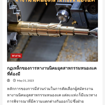
แบบ
ที่
ชอบ
หา
งาน
สวน
อุตสาหกรรม
โรจ
นะ
อยุธยา
หางาน
กฏเหล็กของการหางานนิคมอุตสาหกรรมหนองแค
ที่ต้องมี
May 31, 2023
หลักการของการมีส่วนร่วมในการคัดเลือกผู้สมัครงาน
หางานนิคมอุตสาหกรรมหนองแค แต่ละแห่ง ก็มีแนวทาง
การพิจารณาที่มีความแตกต่างกันออกไป ซึ่งฝ่าย