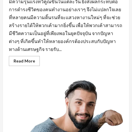
มีความรุนแรงทวีคูณขึ้นในแต่ละวัน ยิ่งส่งผลกระทบต่อ
การดำรงชีวิตของคนทำงานอย่างเราๆ จึงไม่แปลกใจเลย
ที่หลายคนมีความดิ้นรนที่จะแสวงหางานใหม่ๆ ที่จะช่วย
สร้างรายได้ให้พวกเค้ามากยิ่งขึ้น เพื่อให้พวกเค้าสามารถ
มีชีวิตความเป็นอยู่ที่เพียงพอในยุคปัจจุบัน จากปัญหา
ต่างๆ ที่เกิดขึ้นทำให้หลายองค์กรต้องประสบกับปัญหา
ทางด้านเศรษฐกิจ รายรับ...
Read
Read More
more
about
คุณสมบัติ
สำคัญ
หา
งาน
ใน
มุม
มอง
ของ
ผู้
ประกอบ
การ