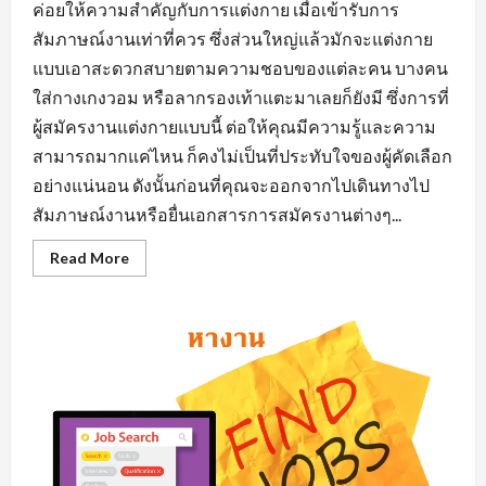
ค่อยให้ความสำคัญกับการแต่งกาย เมื่อเข้ารับการ
สัมภาษณ์งานเท่าที่ควร ซึ่งส่วนใหญ่แล้วมักจะแต่งกาย
แบบเอาสะดวกสบายตามความชอบของแต่ละคน บางคน
ใส่กางเกงวอม หรือลากรองเท้าแตะมาเลยก็ยังมี ซึ่งการที่
ผู้สมัครงานแต่งกายแบบนี้ ต่อให้คุณมีความรู้และความ
สามารถมากแค่ไหน ก็คงไม่เป็นที่ประทับใจของผู้คัดเลือก
อย่างแน่นอน ดังนั้นก่อนที่คุณจะออกจากไปเดินทางไป
สัมภาษณ์งานหรือยื่นเอกสารการสมัครงานต่างๆ...
Read
Read More
more
about
การ
แต่ง
ตัว
มี
ผล
ต่อ
การ
หา
งาน
นิคม
อุตสาหกรรม
อย่างไร