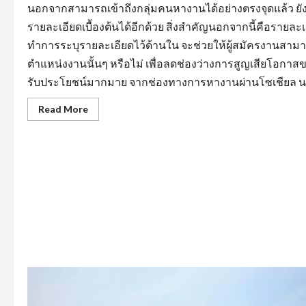
นอกจากสามารถเข้าถึงกลุ่มคนหางานได้อย่างตรงจุดแล้ว 
รายละเอียดเบื้องต้นได้อีกด้วย สิ่งสำคัญนอกจากนี้คือรายล
ทำการระบุรายละเอียดไว้ด้านใน จะช่วยให้ผู้สมัครงานสามา
ตำแหน่งงานนั้นๆ หรือไม่ เพื่อลดช่องว่างการสูญเสียโอกาสข
รับประโยชน์มากมาย จากช่องทางการหางานผ่านโซเชียล นอกจ
Read
Read More
more
about
สิ่ง
ที่
ต้อง
คำนึง
ถึง
ใน
การ
หา
งาน
บัญชี
ตลอด
จน
การ
หา
ข้อมูล
จาก
แหล่ง
ต่างๆ