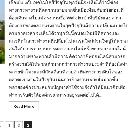
เชื่อมโยงกับเทคโนโลยีปัจจุบัน ทุกวันนี้จะเห็นได้ว่ามีช่อง
ทางการหางานที่หลากหลายมากขึ้นเมื่อเทียบกับสมัยก่อน ที่
ต้องเดินทางไปสมัครงานหรือ Walk in เข้าที่บริษัทเอง ความ
ต้องการของตลาดแรงงานในยุคปัจจุบันมีความเปลี่ยนแปลงไ
ตามกาลเวลา จะเห็นได้ว่าทุกวันนี้คนจบใหม่มีทิศทางและ
แนวคิดในการทำงานที่เปลี่ยนไป คนรุ่นใหม่ส่วนใหญ่ให้ความ
สนใจกับการทำงานการตลาดออนไลน์หรือขายของออนไลน์
มากกว่า เพราะพวกเค้ามีความคิดว่าอาชีพออนไลน์สามารถ
สร้างรายได้ให้พวกเค้ามากกว่าการทำงานประจำ ที่ต้องนั่งทำ
หลายชั่วโมงและมีเงินเดือนที่ตายตัว ทิศทางการเติบโตของ
ตลาดแรงงานในปัจจุบัน เน้นการจ้างงานระยะสั้นมากขึ้น
หลายองค์กรประสบกับปัญหาค่าใช้จ่ายจึงทำให้มีแนวคิดเพื่อ
ทำการรับตัวให้องค์กรสามารถอยู่รอดต่อไปได้...
Read
Read More
more
about
กระแส
ความ
s
s
1
2
3
ต้องการ