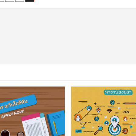
หา
งาน
nation
นครนายก
ของ
ตลาด
แรงงาน
ใน
ปัจจุบัน