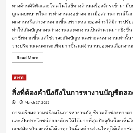
ทางด้านดิจิทัลและโทคโนโลยีทางด้านเครื่องจักร เข้ามามี
ถูกลดบทบาทในการทำงานลงอย่างมาก เมื่อสถานการณ์โลกไ
ตกงานหรือว่างงานมากขึ้น เพราะหลายองค์กรได้มีการปรั
ทำให้เกิดปัญหาคนว่างงานและตกงานเป็นจำนวนมากยิ่งขึ้
อาชีพมากขึ้น แต่ใช่ว่าจะเกิดปัญหาเฉพาะคนหางานเท่านั้
ว่างปริมาณคนตกจะเพิ่มมากขึ้น แต่จำนวนของคนเลือกงานก็
Read
Read More
more
about
การ
สร้าง
หางาน
แรง
จูงใจ
สำหรับ
คน
สิ่งที่ต้องคำนึงถึงในการหางานบัญชีต
หา
คน
March 27, 2023
เพื่อ
ให้การ
หา
การเตรียมความพร้อมในการหางานบัญชีรวมถึงช่องทางต่างๆ
งาน
ลุล่วง
และเป็นประโยชน์ต่อองค์กรให้ได้มากที่สุด ปัจจุบันนี้จะเห
ไป
ด้วย
เลยสมัครกัน จะเห็นได้ว่าทุกวันนี้องค์กรส่วนใหญ่ได้เล
ดี