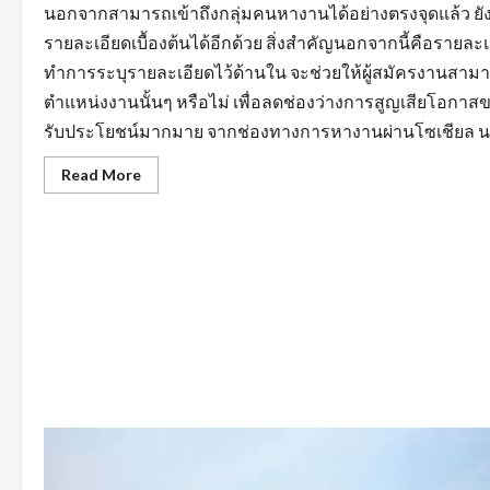
นอกจากสามารถเข้าถึงกลุ่มคนหางานได้อย่างตรงจุดแล้ว 
รายละเอียดเบื้องต้นได้อีกด้วย สิ่งสำคัญนอกจากนี้คือรายล
ทำการระบุรายละเอียดไว้ด้านใน จะช่วยให้ผู้สมัครงานสามา
ตำแหน่งงานนั้นๆ หรือไม่ เพื่อลดช่องว่างการสูญเสียโอกาสข
รับประโยชน์มากมาย จากช่องทางการหางานผ่านโซเชียล นอกจ
Read
Read More
more
about
สิ่ง
ที่
ต้อง
คำนึง
ถึง
ใน
การ
หา
งาน
บัญชี
ตลอด
จน
การ
หา
ข้อมูล
จาก
แหล่ง
ต่างๆ