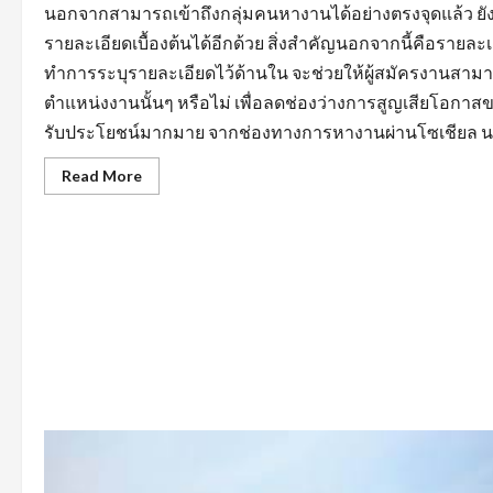
นอกจากสามารถเข้าถึงกลุ่มคนหางานได้อย่างตรงจุดแล้ว 
รายละเอียดเบื้องต้นได้อีกด้วย สิ่งสำคัญนอกจากนี้คือรายล
ทำการระบุรายละเอียดไว้ด้านใน จะช่วยให้ผู้สมัครงานสามา
ตำแหน่งงานนั้นๆ หรือไม่ เพื่อลดช่องว่างการสูญเสียโอกาสข
รับประโยชน์มากมาย จากช่องทางการหางานผ่านโซเชียล นอกจ
Read
Read More
more
about
สิ่ง
ที่
ต้อง
คำนึง
ถึง
ใน
การ
หา
งาน
บัญชี
ตลอด
จน
การ
หา
ข้อมูล
จาก
แหล่ง
ต่างๆ