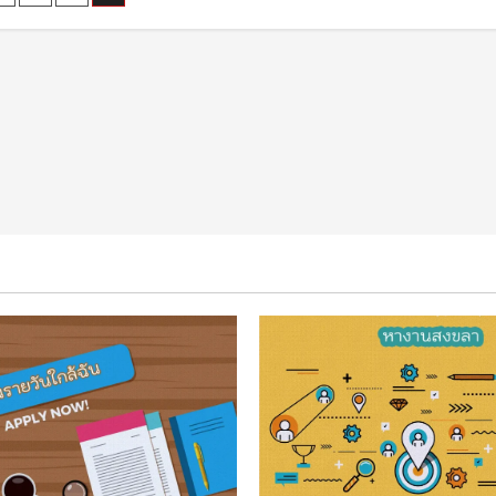
หา
งาน
nation
นครนายก
ของ
ตลาด
แรงงาน
ใน
ปัจจุบัน