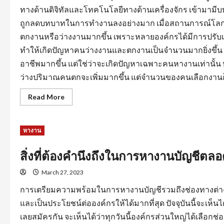
ทางด้านดิจิทัลและโทคโนโลยีทางด้านเครื่องจักร เข้ามามี
ถูกลดบทบาทในการทำงานลงอย่างมาก เมื่อสถานการณ์โลกไ
ตกงานหรือว่างงานมากขึ้น เพราะหลายองค์กรได้มีการปรั
ทำให้เกิดปัญหาคนว่างงานและตกงานเป็นจำนวนมากยิ่งขึ้
อาชีพมากขึ้น แต่ใช่ว่าจะเกิดปัญหาเฉพาะคนหางานเท่านั้
ว่างปริมาณคนตกจะเพิ่มมากขึ้น แต่จำนวนของคนเลือกงานก็
Read
Read More
more
about
การ
สร้าง
หางาน
แรง
จูงใจ
สำหรับ
คน
สิ่งที่ต้องคำนึงถึงในการหางานบัญชีต
หา
คน
March 27, 2023
เพื่อ
ให้การ
หา
การเตรียมความพร้อมในการหางานบัญชีรวมถึงช่องทางต่างๆ
งาน
ลุล่วง
และเป็นประโยชน์ต่อองค์กรให้ได้มากที่สุด ปัจจุบันนี้จะเห
ไป
ด้วย
เลยสมัครกัน จะเห็นได้ว่าทุกวันนี้องค์กรส่วนใหญ่ได้เล
ดี