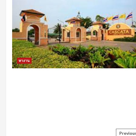
หางาน
Post
Previou