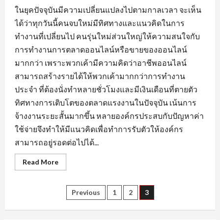
ในยุคปัจจุบันมีความเปลี่ยนแปลงไปตามกาลเวลา จะเห็น
ได้ว่าทุกวันนี้คนจบใหม่มีทิศทางและแนวคิดในการ
ทำงานที่เปลี่ยนไป คนรุ่นใหม่ส่วนใหญ่ให้ความสนใจกับ
การทำงานการตลาดออนไลน์หรือขายของออนไลน์
มากกว่า เพราะพวกเค้ามีความคิดว่าอาชีพออนไลน์
สามารถสร้างรายได้ให้พวกเค้ามากกว่าการทำงาน
ประจำ ที่ต้องนั่งทำหลายชั่วโมงและมีเงินเดือนที่ตายตัว
ทิศทางการเติบโตของตลาดแรงงานในปัจจุบัน เน้นการ
จ้างงานระยะสั้นมากขึ้น หลายองค์กรประสบกับปัญหาค่า
ใช้จ่ายจึงทำให้มีแนวคิดเพื่อทำการรับตัวให้องค์กร
สามารถอยู่รอดต่อไปได้...
Read
Read More
more
about
กระแส
ความ
Posts
Previous
1
2
3
ต้องการ
หา
งาน
pagination
นครนายก