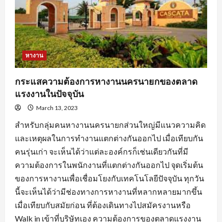
ตลอด
จน
การ
หา
ข้อมูล
จาก
แหล่ง
ต่างๆ
หางาน
กระแสความต้องการหางานนครนายกของตลาด
แรงงานในปัจจุบัน
March 13, 2023
สำหรับกลุ่มคนหางานนครนายกส่วนใหญ่มีแนวความคิด
และเหตุผลในการทำงานแตกต่างกันออกไป เมื่อเทียบกัน
คนรุ่นเก่า จะเห็นได้ว่าแต่ละองค์กรก็เช่นเดียวกันที่มี
ความต้องการในพนักงานที่แตกต่างกันออกไป จุดเริ่มต้น
ของการหางานเพื่อเชื่อมโยงกับเทคโนโลยีปัจจุบัน ทุกวัน
นี้จะเห็นได้ว่ามีช่องทางการหางานที่หลากหลายมากขึ้น
เมื่อเทียบกับสมัยก่อน ที่ต้องเดินทางไปสมัครงานหรือ
Walk in เข้าที่บริษัทเอง ความต้องการของตลาดแรงงาน