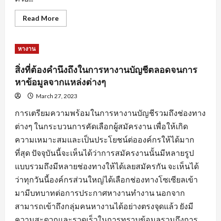
Read
Read More
more
about
การ
สร้าง
หางาน
แรง
จูงใจ
สำหรับ
สิ่งที่ต้องคำนึงถึงในการหางานบัญชีตลอดจนการ
คน
หา
หาข้อมูลจากแหล่งต่างๆ
คน
เพื่อ
March 27, 2023
ให้การ
หา
การเตรียมความพร้อมในการหางานบัญชีรวมถึงช่องทาง
งาน
ลุล่วง
ต่างๆ ในกระบวนการคัดเลือกผู้สมัครงาน เพื่อให้เกิด
ไป
ด้วย
ความเหมาะสมและเป็นประโยชน์ต่อองค์กรให้ได้มาก
ดี
ที่สุด ปัจจุบันนี้จะเห็นได้ว่าการสมัครงานนั้นมีหลายรูป
แบบรวมถึงมีหลายช่องทางให้ได้เลยสมัครกัน จะเห็นได้
ว่าทุกวันนี้องค์กรส่วนใหญ่ได้เลือกช่องทางโซเซียลเข้า
มามีบทบาทต่อการประกาศหางานทำงาน นอกจาก
สามารถเข้าถึงกลุ่มคนหางานได้อย่างตรงจุดแล้ว ยังมี
ความสะดวกและรวดเร็วในการทราบข้อมูลรวมถึงการ