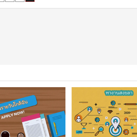
หา
งาน
nation
นครนายก
ของ
ตลาด
แรงงาน
ใน
ปัจจุบัน