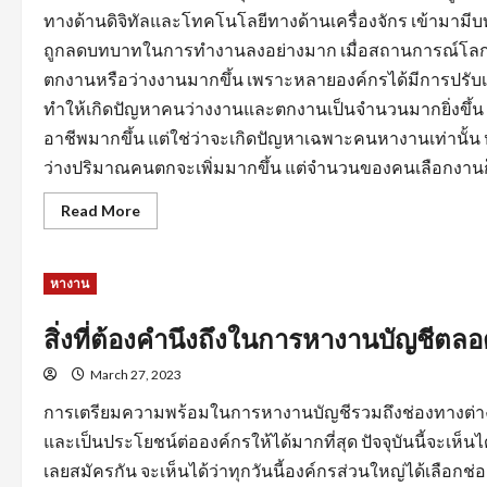
ทางด้านดิจิทัลและโทคโนโลยีทางด้านเครื่องจักร เข้ามามี
ถูกลดบทบาทในการทำงานลงอย่างมาก เมื่อสถานการณ์โลกไ
ตกงานหรือว่างงานมากขึ้น เพราะหลายองค์กรได้มีการปรั
ทำให้เกิดปัญหาคนว่างงานและตกงานเป็นจำนวนมากยิ่งขึ้
อาชีพมากขึ้น แต่ใช่ว่าจะเกิดปัญหาเฉพาะคนหางานเท่านั้
ว่างปริมาณคนตกจะเพิ่มมากขึ้น แต่จำนวนของคนเลือกงานก็
Read
Read More
more
about
การ
สร้าง
หางาน
แรง
จูงใจ
สำหรับ
คน
สิ่งที่ต้องคำนึงถึงในการหางานบัญชีต
หา
คน
March 27, 2023
เพื่อ
ให้การ
หา
การเตรียมความพร้อมในการหางานบัญชีรวมถึงช่องทางต่างๆ
งาน
ลุล่วง
และเป็นประโยชน์ต่อองค์กรให้ได้มากที่สุด ปัจจุบันนี้จะเห
ไป
ด้วย
เลยสมัครกัน จะเห็นได้ว่าทุกวันนี้องค์กรส่วนใหญ่ได้เล
ดี