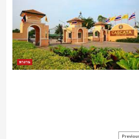
หางาน
Post
Previou