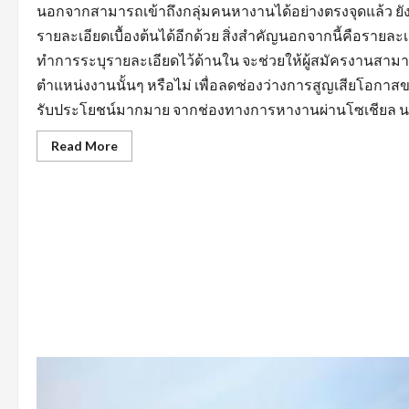
นอกจากสามารถเข้าถึงกลุ่มคนหางานได้อย่างตรงจุดแล้ว 
รายละเอียดเบื้องต้นได้อีกด้วย สิ่งสำคัญนอกจากนี้คือรายล
ทำการระบุรายละเอียดไว้ด้านใน จะช่วยให้ผู้สมัครงานสามา
ตำแหน่งงานนั้นๆ หรือไม่ เพื่อลดช่องว่างการสูญเสียโอกาสข
รับประโยชน์มากมาย จากช่องทางการหางานผ่านโซเชียล นอกจ
Read
Read More
more
about
สิ่ง
ที่
ต้อง
คำนึง
ถึง
ใน
การ
หา
งาน
บัญชี
ตลอด
จน
การ
หา
ข้อมูล
จาก
แหล่ง
ต่างๆ