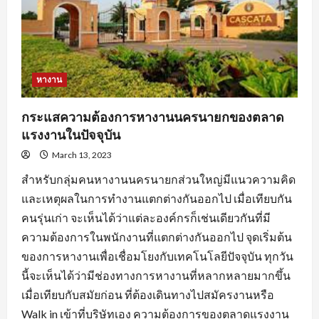
ตลอด
จน
การ
หา
ข้อมูล
จาก
แหล่ง
ต่างๆ
หางาน
กระแสความต้องการหางานนครนายกของตลาด
แรงงานในปัจจุบัน
March 13, 2023
สำหรับกลุ่มคนหางานนครนายกส่วนใหญ่มีแนวความคิด
และเหตุผลในการทำงานแตกต่างกันออกไป เมื่อเทียบกัน
คนรุ่นเก่า จะเห็นได้ว่าแต่ละองค์กรก็เช่นเดียวกันที่มี
ความต้องการในพนักงานที่แตกต่างกันออกไป จุดเริ่มต้น
ของการหางานเพื่อเชื่อมโยงกับเทคโนโลยีปัจจุบัน ทุกวัน
นี้จะเห็นได้ว่ามีช่องทางการหางานที่หลากหลายมากขึ้น
เมื่อเทียบกับสมัยก่อน ที่ต้องเดินทางไปสมัครงานหรือ
Walk in เข้าที่บริษัทเอง ความต้องการของตลาดแรงงาน