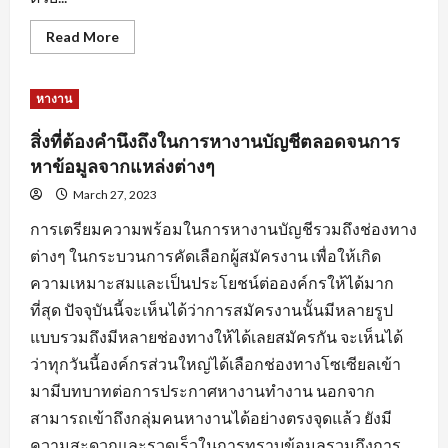
Read
Read More
more
about
การ
สร้าง
หางาน
แรง
จูงใจ
สำหรับ
สิ่งที่ต้องคำนึงถึงในการหางานบัญชีตลอดจนการ
คน
หา
หาข้อมูลจากแหล่งต่างๆ
คน
เพื่อ
March 27, 2023
ให้การ
หา
การเตรียมความพร้อมในการหางานบัญชีรวมถึงช่องทาง
งาน
ลุล่วง
ต่างๆ ในกระบวนการคัดเลือกผู้สมัครงาน เพื่อให้เกิด
ไป
ด้วย
ความเหมาะสมและเป็นประโยชน์ต่อองค์กรให้ได้มาก
ดี
ที่สุด ปัจจุบันนี้จะเห็นได้ว่าการสมัครงานนั้นมีหลายรูป
แบบรวมถึงมีหลายช่องทางให้ได้เลยสมัครกัน จะเห็นได้
ว่าทุกวันนี้องค์กรส่วนใหญ่ได้เลือกช่องทางโซเซียลเข้า
มามีบทบาทต่อการประกาศหางานทำงาน นอกจาก
สามารถเข้าถึงกลุ่มคนหางานได้อย่างตรงจุดแล้ว ยังมี
ความสะดวกและรวดเร็วในการทราบข้อมูลรวมถึงการ