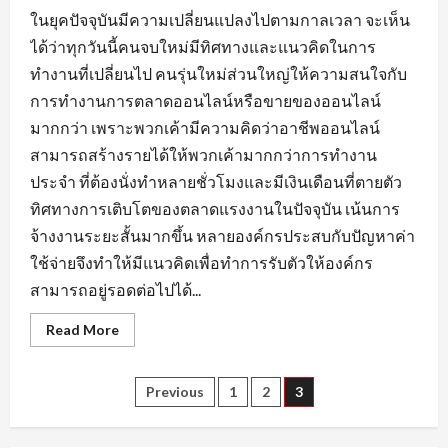
ในยุคปัจจุบันมีความเปลี่ยนแปลงไปตามกาลเวลา จะเห็น
ได้ว่าทุกวันนี้คนจบใหม่มีทิศทางและแนวคิดในการ
ทำงานที่เปลี่ยนไป คนรุ่นใหม่ส่วนใหญ่ให้ความสนใจกับ
การทำงานการตลาดออนไลน์หรือขายของออนไลน์
มากกว่า เพราะพวกเค้ามีความคิดว่าอาชีพออนไลน์
สามารถสร้างรายได้ให้พวกเค้ามากกว่าการทำงาน
ประจำ ที่ต้องนั่งทำหลายชั่วโมงและมีเงินเดือนที่ตายตัว
ทิศทางการเติบโตของตลาดแรงงานในปัจจุบัน เน้นการ
จ้างงานระยะสั้นมากขึ้น หลายองค์กรประสบกับปัญหาค่า
ใช้จ่ายจึงทำให้มีแนวคิดเพื่อทำการรับตัวให้องค์กร
สามารถอยู่รอดต่อไปได้...
Read
Read More
more
about
กระแส
ความ
Posts
Previous
1
2
3
ต้องการ
หา
งาน
pagination
นครนายก