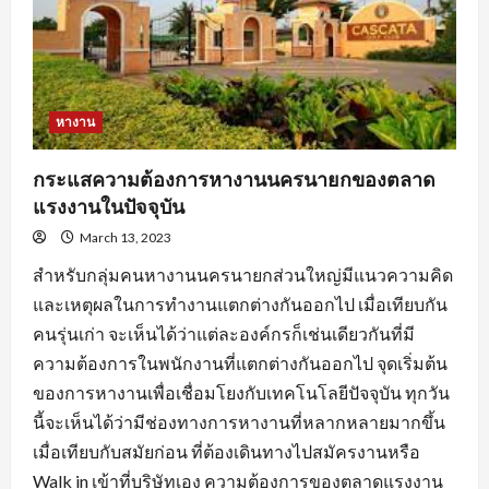
ตลอด
จน
การ
หา
ข้อมูล
จาก
แหล่ง
ต่างๆ
หางาน
กระแสความต้องการหางานนครนายกของตลาด
แรงงานในปัจจุบัน
March 13, 2023
สำหรับกลุ่มคนหางานนครนายกส่วนใหญ่มีแนวความคิด
และเหตุผลในการทำงานแตกต่างกันออกไป เมื่อเทียบกัน
คนรุ่นเก่า จะเห็นได้ว่าแต่ละองค์กรก็เช่นเดียวกันที่มี
ความต้องการในพนักงานที่แตกต่างกันออกไป จุดเริ่มต้น
ของการหางานเพื่อเชื่อมโยงกับเทคโนโลยีปัจจุบัน ทุกวัน
นี้จะเห็นได้ว่ามีช่องทางการหางานที่หลากหลายมากขึ้น
เมื่อเทียบกับสมัยก่อน ที่ต้องเดินทางไปสมัครงานหรือ
Walk in เข้าที่บริษัทเอง ความต้องการของตลาดแรงงาน