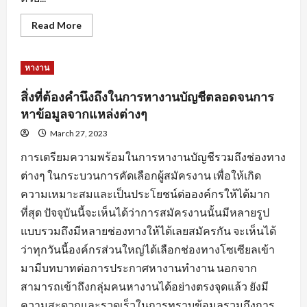
Read
Read More
more
about
การ
สร้าง
หางาน
แรง
จูงใจ
สำหรับ
สิ่งที่ต้องคำนึงถึงในการหางานบัญชีตลอดจนการ
คน
หา
หาข้อมูลจากแหล่งต่างๆ
คน
เพื่อ
March 27, 2023
ให้การ
หา
การเตรียมความพร้อมในการหางานบัญชีรวมถึงช่องทาง
งาน
ลุล่วง
ต่างๆ ในกระบวนการคัดเลือกผู้สมัครงาน เพื่อให้เกิด
ไป
ด้วย
ความเหมาะสมและเป็นประโยชน์ต่อองค์กรให้ได้มาก
ดี
ที่สุด ปัจจุบันนี้จะเห็นได้ว่าการสมัครงานนั้นมีหลายรูป
แบบรวมถึงมีหลายช่องทางให้ได้เลยสมัครกัน จะเห็นได้
ว่าทุกวันนี้องค์กรส่วนใหญ่ได้เลือกช่องทางโซเซียลเข้า
มามีบทบาทต่อการประกาศหางานทำงาน นอกจาก
สามารถเข้าถึงกลุ่มคนหางานได้อย่างตรงจุดแล้ว ยังมี
ความสะดวกและรวดเร็วในการทราบข้อมูลรวมถึงการ