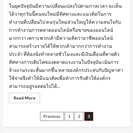
ในยุคปัจจุบันมีความเปลี่ยนแปลงไปตามกาลเวลา จะเห็น
ได้ว่าทุกวันนี้คนจบใหม่มีทิศทางและแนวคิดในการ
ทำงานที่เปลี่ยนไป คนรุ่นใหม่ส่วนใหญ่ให้ความสนใจกับ
การทำงานการตลาดออนไลน์หรือขายของออนไลน์
มากกว่า เพราะพวกเค้ามีความคิดว่าอาชีพออนไลน์
สามารถสร้างรายได้ให้พวกเค้ามากกว่าการทำงาน
ประจำ ที่ต้องนั่งทำหลายชั่วโมงและมีเงินเดือนที่ตายตัว
ทิศทางการเติบโตของตลาดแรงงานในปัจจุบัน เน้นการ
จ้างงานระยะสั้นมากขึ้น หลายองค์กรประสบกับปัญหาค่า
ใช้จ่ายจึงทำให้มีแนวคิดเพื่อทำการรับตัวให้องค์กร
สามารถอยู่รอดต่อไปได้...
Read
Read More
more
about
กระแส
ความ
Posts
Previous
1
2
3
ต้องการ
หา
งาน
pagination
นครนายก