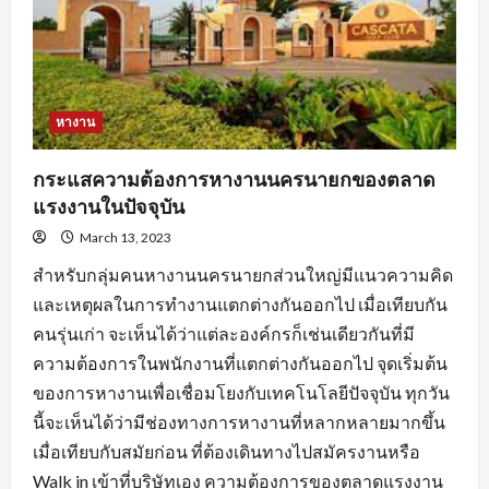
ตลอด
จน
การ
หา
ข้อมูล
จาก
แหล่ง
ต่างๆ
หางาน
กระแสความต้องการหางานนครนายกของตลาด
แรงงานในปัจจุบัน
March 13, 2023
สำหรับกลุ่มคนหางานนครนายกส่วนใหญ่มีแนวความคิด
และเหตุผลในการทำงานแตกต่างกันออกไป เมื่อเทียบกัน
คนรุ่นเก่า จะเห็นได้ว่าแต่ละองค์กรก็เช่นเดียวกันที่มี
ความต้องการในพนักงานที่แตกต่างกันออกไป จุดเริ่มต้น
ของการหางานเพื่อเชื่อมโยงกับเทคโนโลยีปัจจุบัน ทุกวัน
นี้จะเห็นได้ว่ามีช่องทางการหางานที่หลากหลายมากขึ้น
เมื่อเทียบกับสมัยก่อน ที่ต้องเดินทางไปสมัครงานหรือ
Walk in เข้าที่บริษัทเอง ความต้องการของตลาดแรงงาน