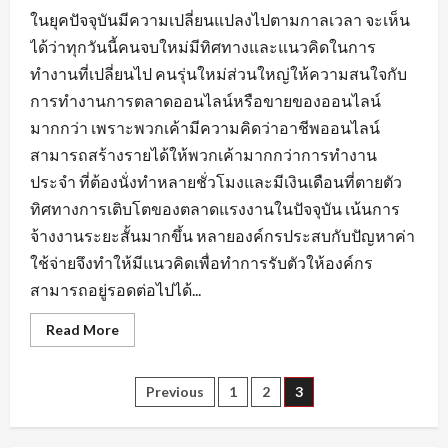
ในยุคปัจจุบันมีความเปลี่ยนแปลงไปตามกาลเวลา จะเห็น
ได้ว่าทุกวันนี้คนจบใหม่มีทิศทางและแนวคิดในการ
ทำงานที่เปลี่ยนไป คนรุ่นใหม่ส่วนใหญ่ให้ความสนใจกับ
การทำงานการตลาดออนไลน์หรือขายของออนไลน์
มากกว่า เพราะพวกเค้ามีความคิดว่าอาชีพออนไลน์
สามารถสร้างรายได้ให้พวกเค้ามากกว่าการทำงาน
ประจำ ที่ต้องนั่งทำหลายชั่วโมงและมีเงินเดือนที่ตายตัว
ทิศทางการเติบโตของตลาดแรงงานในปัจจุบัน เน้นการ
จ้างงานระยะสั้นมากขึ้น หลายองค์กรประสบกับปัญหาค่า
ใช้จ่ายจึงทำให้มีแนวคิดเพื่อทำการรับตัวให้องค์กร
สามารถอยู่รอดต่อไปได้...
Read
Read More
more
about
กระแส
ความ
Posts
Previous
1
2
3
ต้องการ
หา
งาน
pagination
นครนายก