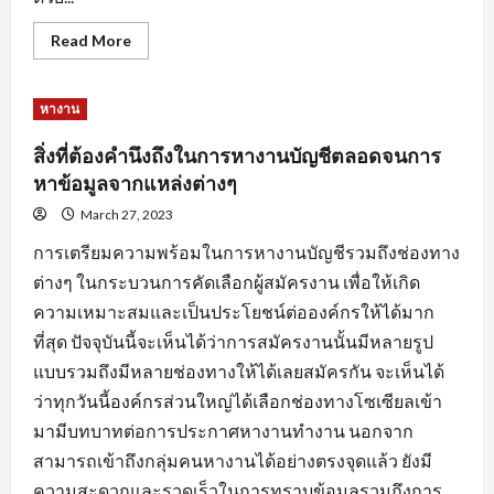
Read
Read More
more
about
การ
สร้าง
หางาน
แรง
จูงใจ
สำหรับ
สิ่งที่ต้องคำนึงถึงในการหางานบัญชีตลอดจนการ
คน
หา
หาข้อมูลจากแหล่งต่างๆ
คน
เพื่อ
March 27, 2023
ให้การ
หา
การเตรียมความพร้อมในการหางานบัญชีรวมถึงช่องทาง
งาน
ลุล่วง
ต่างๆ ในกระบวนการคัดเลือกผู้สมัครงาน เพื่อให้เกิด
ไป
ด้วย
ความเหมาะสมและเป็นประโยชน์ต่อองค์กรให้ได้มาก
ดี
ที่สุด ปัจจุบันนี้จะเห็นได้ว่าการสมัครงานนั้นมีหลายรูป
แบบรวมถึงมีหลายช่องทางให้ได้เลยสมัครกัน จะเห็นได้
ว่าทุกวันนี้องค์กรส่วนใหญ่ได้เลือกช่องทางโซเซียลเข้า
มามีบทบาทต่อการประกาศหางานทำงาน นอกจาก
สามารถเข้าถึงกลุ่มคนหางานได้อย่างตรงจุดแล้ว ยังมี
ความสะดวกและรวดเร็วในการทราบข้อมูลรวมถึงการ