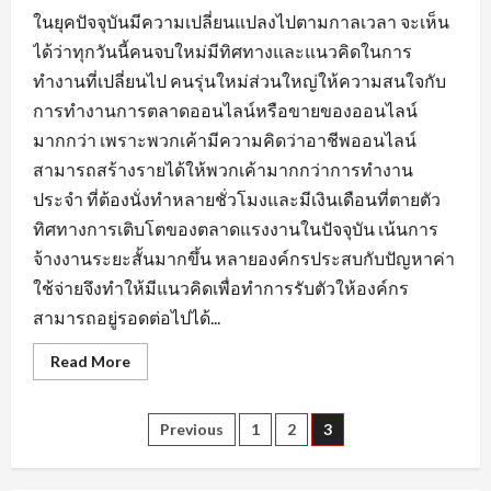
ในยุคปัจจุบันมีความเปลี่ยนแปลงไปตามกาลเวลา จะเห็น
ได้ว่าทุกวันนี้คนจบใหม่มีทิศทางและแนวคิดในการ
ทำงานที่เปลี่ยนไป คนรุ่นใหม่ส่วนใหญ่ให้ความสนใจกับ
การทำงานการตลาดออนไลน์หรือขายของออนไลน์
มากกว่า เพราะพวกเค้ามีความคิดว่าอาชีพออนไลน์
สามารถสร้างรายได้ให้พวกเค้ามากกว่าการทำงาน
ประจำ ที่ต้องนั่งทำหลายชั่วโมงและมีเงินเดือนที่ตายตัว
ทิศทางการเติบโตของตลาดแรงงานในปัจจุบัน เน้นการ
จ้างงานระยะสั้นมากขึ้น หลายองค์กรประสบกับปัญหาค่า
ใช้จ่ายจึงทำให้มีแนวคิดเพื่อทำการรับตัวให้องค์กร
สามารถอยู่รอดต่อไปได้...
Read
Read More
more
about
กระแส
ความ
Posts
Previous
1
2
3
ต้องการ
หา
งาน
pagination
นครนายก