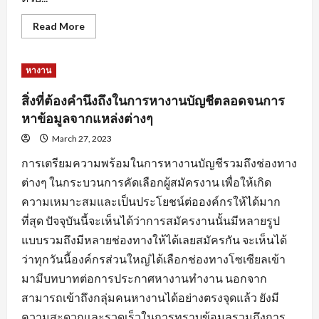
Read
Read More
more
about
การ
สร้าง
หางาน
แรง
จูงใจ
สำหรับ
สิ่งที่ต้องคำนึงถึงในการหางานบัญชีตลอดจนการ
คน
หา
หาข้อมูลจากแหล่งต่างๆ
คน
เพื่อ
March 27, 2023
ให้การ
หา
การเตรียมความพร้อมในการหางานบัญชีรวมถึงช่องทาง
งาน
ลุล่วง
ต่างๆ ในกระบวนการคัดเลือกผู้สมัครงาน เพื่อให้เกิด
ไป
ด้วย
ความเหมาะสมและเป็นประโยชน์ต่อองค์กรให้ได้มาก
ดี
ที่สุด ปัจจุบันนี้จะเห็นได้ว่าการสมัครงานนั้นมีหลายรูป
แบบรวมถึงมีหลายช่องทางให้ได้เลยสมัครกัน จะเห็นได้
ว่าทุกวันนี้องค์กรส่วนใหญ่ได้เลือกช่องทางโซเซียลเข้า
มามีบทบาทต่อการประกาศหางานทำงาน นอกจาก
สามารถเข้าถึงกลุ่มคนหางานได้อย่างตรงจุดแล้ว ยังมี
ความสะดวกและรวดเร็วในการทราบข้อมูลรวมถึงการ