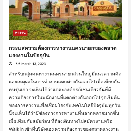
ตลอด
จน
การ
หา
ข้อมูล
จาก
แหล่ง
ต่างๆ
หางาน
กระแสความต้องการหางานนครนายกของตลาด
แรงงานในปัจจุบัน
March 13, 2023
สำหรับกลุ่มคนหางานนครนายกส่วนใหญ่มีแนวความคิด
และเหตุผลในการทำงานแตกต่างกันออกไป เมื่อเทียบกัน
คนรุ่นเก่า จะเห็นได้ว่าแต่ละองค์กรก็เช่นเดียวกันที่มี
ความต้องการในพนักงานที่แตกต่างกันออกไป จุดเริ่มต้น
ของการหางานเพื่อเชื่อมโยงกับเทคโนโลยีปัจจุบัน ทุกวัน
นี้จะเห็นได้ว่ามีช่องทางการหางานที่หลากหลายมากขึ้น
เมื่อเทียบกับสมัยก่อน ที่ต้องเดินทางไปสมัครงานหรือ
Walk in เข้าที่บริษัทเอง ความต้องการของตลาดแรงงาน