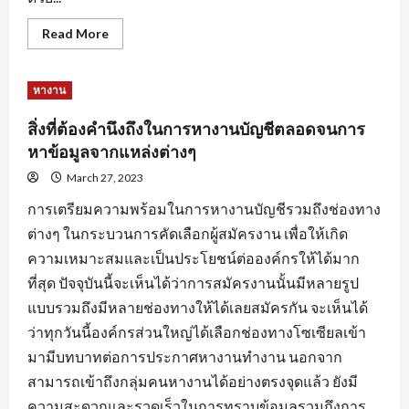
Read
Read More
more
about
การ
สร้าง
หางาน
แรง
จูงใจ
สำหรับ
สิ่งที่ต้องคำนึงถึงในการหางานบัญชีตลอดจนการ
คน
หา
หาข้อมูลจากแหล่งต่างๆ
คน
เพื่อ
March 27, 2023
ให้การ
หา
การเตรียมความพร้อมในการหางานบัญชีรวมถึงช่องทาง
งาน
ลุล่วง
ต่างๆ ในกระบวนการคัดเลือกผู้สมัครงาน เพื่อให้เกิด
ไป
ด้วย
ความเหมาะสมและเป็นประโยชน์ต่อองค์กรให้ได้มาก
ดี
ที่สุด ปัจจุบันนี้จะเห็นได้ว่าการสมัครงานนั้นมีหลายรูป
แบบรวมถึงมีหลายช่องทางให้ได้เลยสมัครกัน จะเห็นได้
ว่าทุกวันนี้องค์กรส่วนใหญ่ได้เลือกช่องทางโซเซียลเข้า
มามีบทบาทต่อการประกาศหางานทำงาน นอกจาก
สามารถเข้าถึงกลุ่มคนหางานได้อย่างตรงจุดแล้ว ยังมี
ความสะดวกและรวดเร็วในการทราบข้อมูลรวมถึงการ