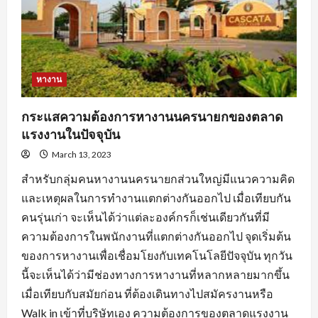
ตลอด
จน
การ
หา
ข้อมูล
จาก
แหล่ง
ต่างๆ
หางาน
กระแสความต้องการหางานนครนายกของตลาด
แรงงานในปัจจุบัน
March 13, 2023
สำหรับกลุ่มคนหางานนครนายกส่วนใหญ่มีแนวความคิด
และเหตุผลในการทำงานแตกต่างกันออกไป เมื่อเทียบกัน
คนรุ่นเก่า จะเห็นได้ว่าแต่ละองค์กรก็เช่นเดียวกันที่มี
ความต้องการในพนักงานที่แตกต่างกันออกไป จุดเริ่มต้น
ของการหางานเพื่อเชื่อมโยงกับเทคโนโลยีปัจจุบัน ทุกวัน
นี้จะเห็นได้ว่ามีช่องทางการหางานที่หลากหลายมากขึ้น
เมื่อเทียบกับสมัยก่อน ที่ต้องเดินทางไปสมัครงานหรือ
Walk in เข้าที่บริษัทเอง ความต้องการของตลาดแรงงาน