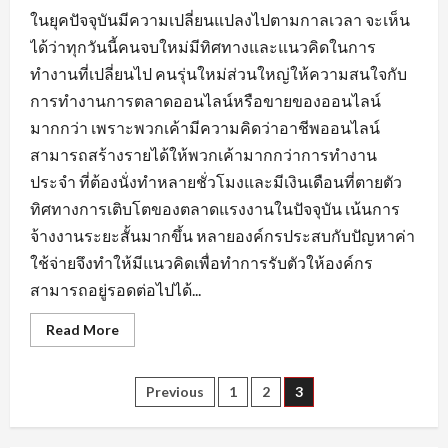
ในยุคปัจจุบันมีความเปลี่ยนแปลงไปตามกาลเวลา จะเห็น
ได้ว่าทุกวันนี้คนจบใหม่มีทิศทางและแนวคิดในการ
ทำงานที่เปลี่ยนไป คนรุ่นใหม่ส่วนใหญ่ให้ความสนใจกับ
การทำงานการตลาดออนไลน์หรือขายของออนไลน์
มากกว่า เพราะพวกเค้ามีความคิดว่าอาชีพออนไลน์
สามารถสร้างรายได้ให้พวกเค้ามากกว่าการทำงาน
ประจำ ที่ต้องนั่งทำหลายชั่วโมงและมีเงินเดือนที่ตายตัว
ทิศทางการเติบโตของตลาดแรงงานในปัจจุบัน เน้นการ
จ้างงานระยะสั้นมากขึ้น หลายองค์กรประสบกับปัญหาค่า
ใช้จ่ายจึงทำให้มีแนวคิดเพื่อทำการรับตัวให้องค์กร
สามารถอยู่รอดต่อไปได้...
Read
Read More
more
about
กระแส
ความ
Posts
Previous
1
2
3
ต้องการ
หา
งาน
pagination
นครนายก