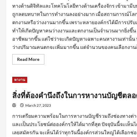
ทางด้านดิจิทัลและโทคโนโลยีทางด้านเครื่องจักร เข้ามามี
ถูกลดบทบาทในการทำงานลงอย่างมาก เมื่อสถานการณ์โลกไ
ตกงานหรือว่างงานมากขึ้น เพราะหลายองค์กรได้มีการปรั
ทำให้เกิดปัญหาคนว่างงานและตกงานเป็นจำนวนมากยิ่งขึ้
อาชีพมากขึ้น แต่ใช่ว่าจะเกิดปัญหาเฉพาะคนหางานเท่านั้
ว่างปริมาณคนตกจะเพิ่มมากขึ้น แต่จำนวนของคนเลือกงานก็
Read
Read More
more
about
การ
สร้าง
หางาน
แรง
จูงใจ
สำหรับ
คน
สิ่งที่ต้องคำนึงถึงในการหางานบัญชีต
หา
คน
March 27, 2023
เพื่อ
ให้การ
หา
การเตรียมความพร้อมในการหางานบัญชีรวมถึงช่องทางต่างๆ
งาน
ลุล่วง
และเป็นประโยชน์ต่อองค์กรให้ได้มากที่สุด ปัจจุบันนี้จะเห
ไป
ด้วย
เลยสมัครกัน จะเห็นได้ว่าทุกวันนี้องค์กรส่วนใหญ่ได้เล
ดี