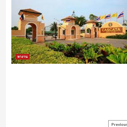
หางาน
Post
Previou