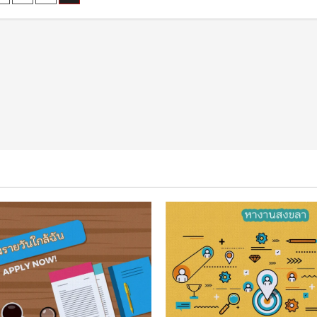
หา
งาน
nation
นครนายก
ของ
ตลาด
แรงงาน
ใน
ปัจจุบัน