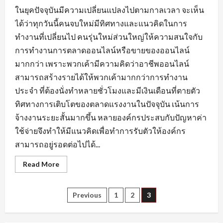
ในยุคปัจจุบันมีความเปลี่ยนแปลงไปตามกาลเวลา จะเห็น
ได้ว่าทุกวันนี้คนจบใหม่มีทิศทางและแนวคิดในการ
ทำงานที่เปลี่ยนไป คนรุ่นใหม่ส่วนใหญ่ให้ความสนใจกับ
การทำงานการตลาดออนไลน์หรือขายของออนไลน์
มากกว่า เพราะพวกเค้ามีความคิดว่าอาชีพออนไลน์
สามารถสร้างรายได้ให้พวกเค้ามากกว่าการทำงาน
ประจำ ที่ต้องนั่งทำหลายชั่วโมงและมีเงินเดือนที่ตายตัว
ทิศทางการเติบโตของตลาดแรงงานในปัจจุบัน เน้นการ
จ้างงานระยะสั้นมากขึ้น หลายองค์กรประสบกับปัญหาค่า
ใช้จ่ายจึงทำให้มีแนวคิดเพื่อทำการรับตัวให้องค์กร
สามารถอยู่รอดต่อไปได้...
Read
Read More
more
about
กระแส
ความ
Posts
Previous
1
2
3
ต้องการ
หา
งาน
pagination
นครนายก