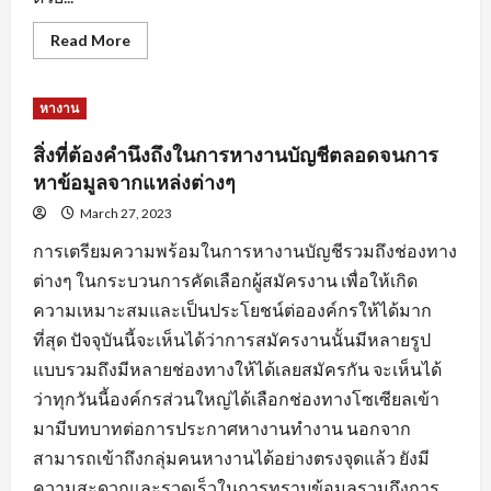
Read
Read More
more
about
การ
สร้าง
หางาน
แรง
จูงใจ
สำหรับ
สิ่งที่ต้องคำนึงถึงในการหางานบัญชีตลอดจนการ
คน
หา
หาข้อมูลจากแหล่งต่างๆ
คน
เพื่อ
March 27, 2023
ให้การ
หา
การเตรียมความพร้อมในการหางานบัญชีรวมถึงช่องทาง
งาน
ลุล่วง
ต่างๆ ในกระบวนการคัดเลือกผู้สมัครงาน เพื่อให้เกิด
ไป
ด้วย
ความเหมาะสมและเป็นประโยชน์ต่อองค์กรให้ได้มาก
ดี
ที่สุด ปัจจุบันนี้จะเห็นได้ว่าการสมัครงานนั้นมีหลายรูป
แบบรวมถึงมีหลายช่องทางให้ได้เลยสมัครกัน จะเห็นได้
ว่าทุกวันนี้องค์กรส่วนใหญ่ได้เลือกช่องทางโซเซียลเข้า
มามีบทบาทต่อการประกาศหางานทำงาน นอกจาก
สามารถเข้าถึงกลุ่มคนหางานได้อย่างตรงจุดแล้ว ยังมี
ความสะดวกและรวดเร็วในการทราบข้อมูลรวมถึงการ