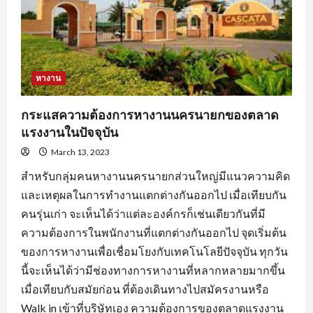
ตลอด
จน
การ
หา
ข้อมูล
จาก
แหล่ง
ต่างๆ
หางาน
กระแสความต้องการหางานนครนายกของตลาด
แรงงานในปัจจุบัน
March 13, 2023
สำหรับกลุ่มคนหางานนครนายกส่วนใหญ่มีแนวความคิด
และเหตุผลในการทำงานแตกต่างกันออกไป เมื่อเทียบกัน
คนรุ่นเก่า จะเห็นได้ว่าแต่ละองค์กรก็เช่นเดียวกันที่มี
ความต้องการในพนักงานที่แตกต่างกันออกไป จุดเริ่มต้น
ของการหางานเพื่อเชื่อมโยงกับเทคโนโลยีปัจจุบัน ทุกวัน
นี้จะเห็นได้ว่ามีช่องทางการหางานที่หลากหลายมากขึ้น
เมื่อเทียบกับสมัยก่อน ที่ต้องเดินทางไปสมัครงานหรือ
Walk in เข้าที่บริษัทเอง ความต้องการของตลาดแรงงาน