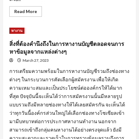
Read
Read More
more
about
การ
สร้าง
หางาน
แรง
จูงใจ
สำหรับ
สิ่งที่ต้องคำนึงถึงในการหางานบัญชีตลอดจนการ
คน
หา
หาข้อมูลจากแหล่งต่างๆ
คน
เพื่อ
March 27, 2023
ให้การ
หา
การเตรียมความพร้อมในการหางานบัญชีรวมถึงช่องทาง
งาน
ลุล่วง
ต่างๆ ในกระบวนการคัดเลือกผู้สมัครงาน เพื่อให้เกิด
ไป
ด้วย
ความเหมาะสมและเป็นประโยชน์ต่อองค์กรให้ได้มาก
ดี
ที่สุด ปัจจุบันนี้จะเห็นได้ว่าการสมัครงานนั้นมีหลายรูป
แบบรวมถึงมีหลายช่องทางให้ได้เลยสมัครกัน จะเห็นได้
ว่าทุกวันนี้องค์กรส่วนใหญ่ได้เลือกช่องทางโซเซียลเข้า
มามีบทบาทต่อการประกาศหางานทำงาน นอกจาก
สามารถเข้าถึงกลุ่มคนหางานได้อย่างตรงจุดแล้ว ยังมี
ความสะดวกและรวดเร็วในการทราบข้อมูลรวมถึงการ