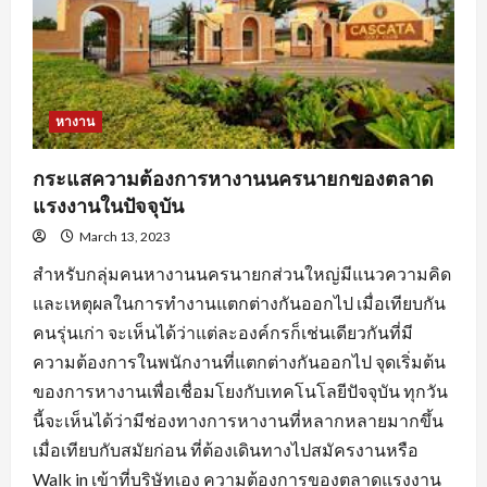
ตลอด
จน
การ
หา
ข้อมูล
จาก
แหล่ง
ต่างๆ
หางาน
กระแสความต้องการหางานนครนายกของตลาด
แรงงานในปัจจุบัน
March 13, 2023
สำหรับกลุ่มคนหางานนครนายกส่วนใหญ่มีแนวความคิด
และเหตุผลในการทำงานแตกต่างกันออกไป เมื่อเทียบกัน
คนรุ่นเก่า จะเห็นได้ว่าแต่ละองค์กรก็เช่นเดียวกันที่มี
ความต้องการในพนักงานที่แตกต่างกันออกไป จุดเริ่มต้น
ของการหางานเพื่อเชื่อมโยงกับเทคโนโลยีปัจจุบัน ทุกวัน
นี้จะเห็นได้ว่ามีช่องทางการหางานที่หลากหลายมากขึ้น
เมื่อเทียบกับสมัยก่อน ที่ต้องเดินทางไปสมัครงานหรือ
Walk in เข้าที่บริษัทเอง ความต้องการของตลาดแรงงาน