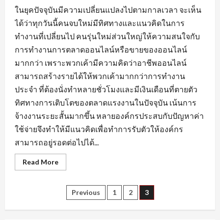
ในยุคปัจจุบันมีความเปลี่ยนแปลงไปตามกาลเวลา จะเห็น
ได้ว่าทุกวันนี้คนจบใหม่มีทิศทางและแนวคิดในการ
ทำงานที่เปลี่ยนไป คนรุ่นใหม่ส่วนใหญ่ให้ความสนใจกับ
การทำงานการตลาดออนไลน์หรือขายของออนไลน์
มากกว่า เพราะพวกเค้ามีความคิดว่าอาชีพออนไลน์
สามารถสร้างรายได้ให้พวกเค้ามากกว่าการทำงาน
ประจำ ที่ต้องนั่งทำหลายชั่วโมงและมีเงินเดือนที่ตายตัว
ทิศทางการเติบโตของตลาดแรงงานในปัจจุบัน เน้นการ
จ้างงานระยะสั้นมากขึ้น หลายองค์กรประสบกับปัญหาค่า
ใช้จ่ายจึงทำให้มีแนวคิดเพื่อทำการรับตัวให้องค์กร
สามารถอยู่รอดต่อไปได้...
Read
Read More
more
about
กระแส
ความ
Posts
Previous
1
2
3
ต้องการ
หา
งาน
pagination
นครนายก