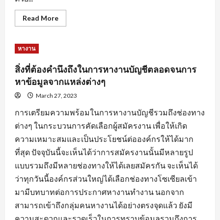
Read
Read More
more
about
การ
สร้าง
หางาน
แรง
จูงใจ
สำหรับ
สิ่งที่ต้องคำนึงถึงในการหางานบัญชีตลอดจนการ
คน
หา
หาข้อมูลจากแหล่งต่างๆ
คน
เพื่อ
March 27, 2023
ให้การ
หา
การเตรียมความพร้อมในการหางานบัญชีรวมถึงช่องทาง
งาน
ลุล่วง
ต่างๆ ในกระบวนการคัดเลือกผู้สมัครงาน เพื่อให้เกิด
ไป
ด้วย
ความเหมาะสมและเป็นประโยชน์ต่อองค์กรให้ได้มาก
ดี
ที่สุด ปัจจุบันนี้จะเห็นได้ว่าการสมัครงานนั้นมีหลายรูป
แบบรวมถึงมีหลายช่องทางให้ได้เลยสมัครกัน จะเห็นได้
ว่าทุกวันนี้องค์กรส่วนใหญ่ได้เลือกช่องทางโซเซียลเข้า
มามีบทบาทต่อการประกาศหางานทำงาน นอกจาก
สามารถเข้าถึงกลุ่มคนหางานได้อย่างตรงจุดแล้ว ยังมี
ความสะดวกและรวดเร็วในการทราบข้อมูลรวมถึงการ