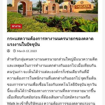
ตลอด
จน
การ
หา
ข้อมูล
จาก
แหล่ง
ต่างๆ
หางาน
กระแสความต้องการหางานนครนายกของตลาด
แรงงานในปัจจุบัน
March 13, 2023
สำหรับกลุ่มคนหางานนครนายกส่วนใหญ่มีแนวความคิด
และเหตุผลในการทำงานแตกต่างกันออกไป เมื่อเทียบกัน
คนรุ่นเก่า จะเห็นได้ว่าแต่ละองค์กรก็เช่นเดียวกันที่มี
ความต้องการในพนักงานที่แตกต่างกันออกไป จุดเริ่มต้น
ของการหางานเพื่อเชื่อมโยงกับเทคโนโลยีปัจจุบัน ทุกวัน
นี้จะเห็นได้ว่ามีช่องทางการหางานที่หลากหลายมากขึ้น
เมื่อเทียบกับสมัยก่อน ที่ต้องเดินทางไปสมัครงานหรือ
Walk in เข้าที่บริษัทเอง ความต้องการของตลาดแรงงาน