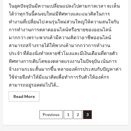
ในยุคปัจจุบันมีความเปลี่ยนแปลงไปตามกาลเวลา จะเห็น
ได้ว่าทุกวันนี้คนจบใหม่มีทิศทางและแนวคิดในการ
ทำงานที่เปลี่ยนไป คนรุ่นใหม่ส่วนใหญ่ให้ความสนใจกับ
การทำงานการตลาดออนไลน์หรือขายของออนไลน์
มากกว่า เพราะพวกเค้ามีความคิดว่าอาชีพออนไลน์
สามารถสร้างรายได้ให้พวกเค้ามากกว่าการทำงาน
ประจำ ที่ต้องนั่งทำหลายชั่วโมงและมีเงินเดือนที่ตายตัว
ทิศทางการเติบโตของตลาดแรงงานในปัจจุบัน เน้นการ
จ้างงานระยะสั้นมากขึ้น หลายองค์กรประสบกับปัญหาค่า
ใช้จ่ายจึงทำให้มีแนวคิดเพื่อทำการรับตัวให้องค์กร
สามารถอยู่รอดต่อไปได้...
Read
Read More
more
about
กระแส
ความ
Posts
Previous
1
2
3
ต้องการ
หา
งาน
pagination
นครนายก