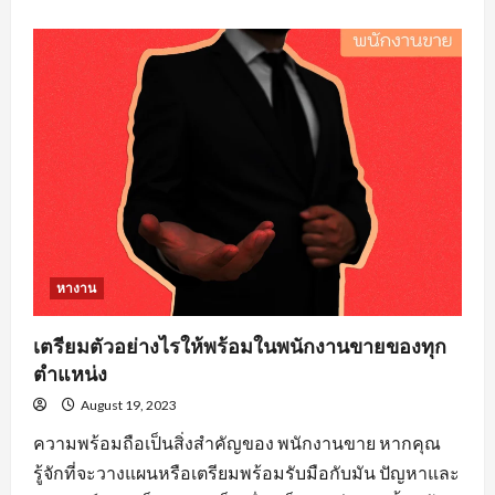
about
คุณสมบัติ
คน
หา
งาน
วิศวะ
ที่
องค์กร
ส่วน
ใหญ่
ต้อง
จาก
ผู้
สมัคร
งาน
หางาน
เตรียมตัวอย่างไรให้พร้อมในพนักงานขายของทุก
ตำแหน่ง
August 19, 2023
ความพร้อมถือเป็นสิ่งสำคัญของ พนักงานขาย หากคุณ
รู้จักที่จะวางแผนหรือเตรียมพร้อมรับมือกับมัน ปัญหาและ