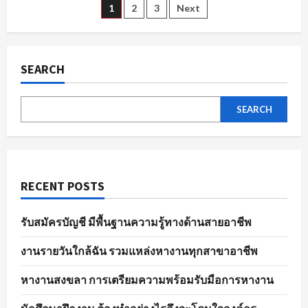
ตัวอย่าง
Posts
1
2
3
Next
ไร
ให้
พร้อม
pagination
ใน
พนักงาน
ขาย
SEARCH
ของ
ทุก
ตำแหน่ง
SEARCH
RECENT POSTS
รับสมัครบัญชี มีพื้นฐานความรู้ทางด้านสายอาชีพ
งานรายวันใกล้ฉัน รวมแหล่งหางานทุกสาขาอาชีพ
หางานสงขลา การเตรียมความพร้อมรับมือการหางาน