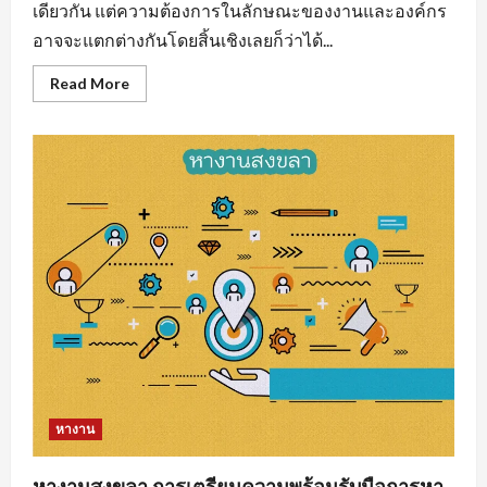
เดียวกัน แต่ความต้องการในลักษณะของงานและองค์กร
อาจจะแตกต่างกันโดยสิ้นเชิงเลยก็ว่าได้...
Read
Read More
more
about
งาน
ราย
วัน
ใกล้
ฉัน
รวม
แหล่ง
หา
งาน
ทุก
สาขา
อาชีพ
หางาน
หางานสงขลา การเตรียมความพร้อมรับมือการหา