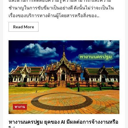
ชำนาญในการขับขี่มาเป็นอย่างดี ดังนั้นไม่ว่าจะเป็นใน
เรื่องของบริการทางด้านผู้โดยสารหรือสิ่งของ...
Read
Read More
more
about
หา
งาน
ขับ
รถ
สร้าง
แรง
บันดาล
ใจ
ให้
กับ
ตนเอง
หางาน
หางานนครปฐม ยุคของ AI มีผลต่อการจ้างงานหรือ