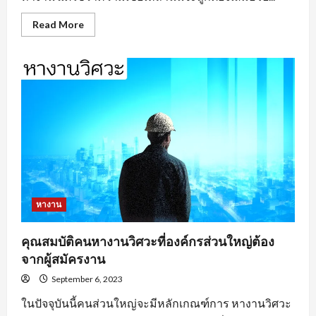
Read
Read More
more
about
หา
งาน
อยุธยา
ตาม
ประเภท
ของ
งาน
หางาน
คุณสมบัติคนหางานวิศวะที่องค์กรส่วนใหญ่ต้อง
จากผู้สมัครงาน
September 6, 2023
ในปัจจุบันนี้คนส่วนใหญ่จะมีหลักเกณฑ์การ หางานวิศวะ