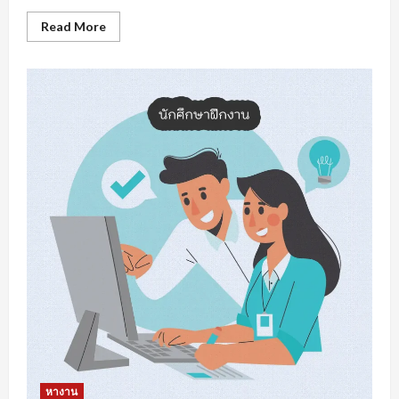
Read
Read More
more
about
หา
งาน
สงขลา
การเต
รี
ยม
ความ
พร้อม
รับมือ
การ
หา
งาน
หางาน