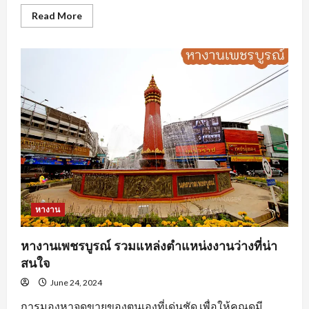
Read
Read More
more
about
นักศึกษา
ฝึกงาน
ต้อง
ทำ
อย่างไร
ถึง
จะ
โดน
ใจ
องค์กร
หางาน
หางานเพชรบูรณ์ รวมแหล่งตำแหน่งงานว่างที่น่า
สนใจ
June 24, 2024
การมองหาจุดขายของตนเองที่เด่นชัด เพื่อให้คุณดูมี