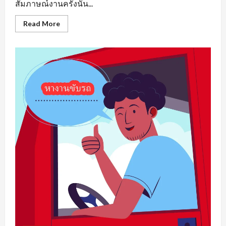
สัมภาษณ์งานครั้งนั้น...
Read
Read More
more
about
หา
งาน
เพชรบูรณ์
รวม
แหล่ง
ตำแหน่ง
งาน
ว่าง
ที่
น่า
สนใจ