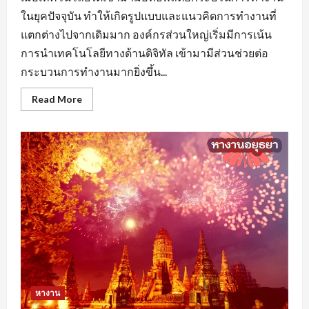
ในยุคปัจจุบัน ทำให้เกิดรูปแบบและแนวคิดการทำงานที่
แตกต่างไปจากเดิมมาก องค์กรส่วนใหญ่เริ่มมีการเน้น
การนำเทคโนโลยีทางด้านดิจิทัล เข้ามามีส่วนช่วยต่อ
กระบวนการทำงานมากยิ่งขึ้น...
Read
Read More
more
about
หา
งาน
นครปฐม
ยุค
ของ
AI
มี
ผล
ต่อ
การ
จ้าง
งาน
หรือ
ไม่
หางาน