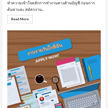
ทำความเข้าใจหลักการทำงานทางด้านบัญชี ก่อนการ
ค้นหาและ สมัครงาน...
Read
Read More
more
about
รับ
สมัคร
บัญชี
มี
พื้น
ฐาน
ความ
รู้
ทาง
ด้าน
สาย
อาชีพ