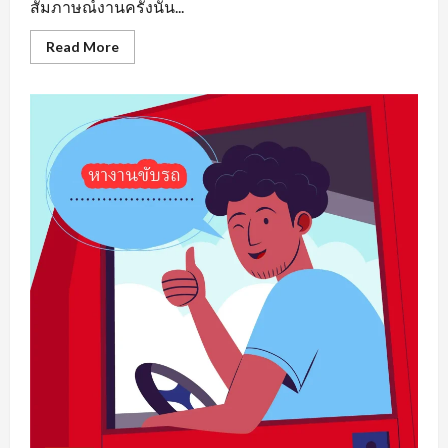
สัมภาษณ์งานครั้งนั้น...
Read
Read More
more
about
หา
งาน
เพชรบูรณ์
รวม
แหล่ง
ตำแหน่ง
งาน
ว่าง
ที่
น่า
สนใจ