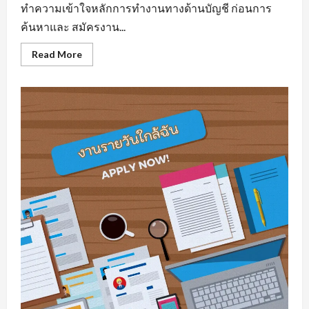
ทำความเข้าใจหลักการทำงานทางด้านบัญชี ก่อนการ
ค้นหาและ สมัครงาน...
Read
Read More
more
about
รับ
สมัคร
บัญชี
มี
พื้น
ฐาน
ความ
รู้
ทาง
ด้าน
สาย
อาชีพ