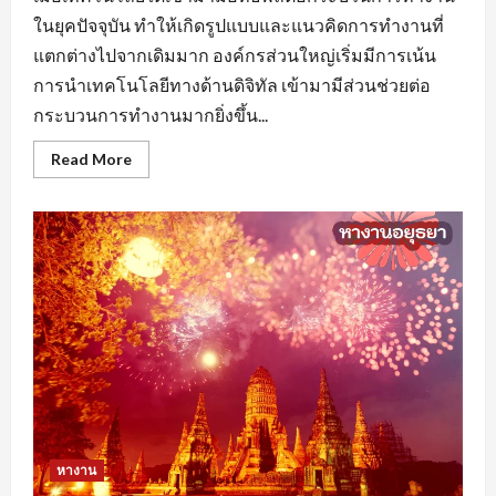
ในยุคปัจจุบัน ทำให้เกิดรูปแบบและแนวคิดการทำงานที่
แตกต่างไปจากเดิมมาก องค์กรส่วนใหญ่เริ่มมีการเน้น
การนำเทคโนโลยีทางด้านดิจิทัล เข้ามามีส่วนช่วยต่อ
กระบวนการทำงานมากยิ่งขึ้น...
Read
Read More
more
about
หา
งาน
นครปฐม
ยุค
ของ
AI
มี
ผล
ต่อ
การ
จ้าง
งาน
หรือ
ไม่
หางาน