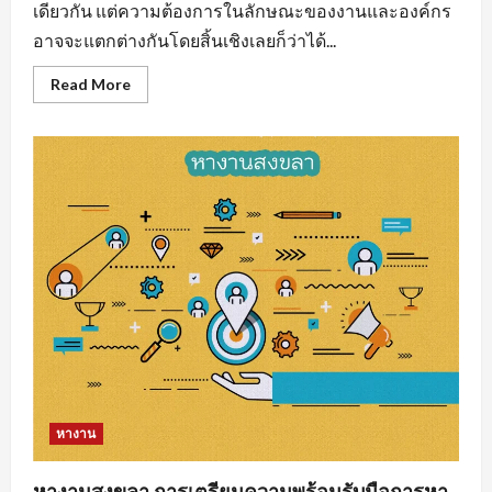
เดียวกัน แต่ความต้องการในลักษณะของงานและองค์กร
อาจจะแตกต่างกันโดยสิ้นเชิงเลยก็ว่าได้...
Read
Read More
more
about
งาน
ราย
วัน
ใกล้
ฉัน
รวม
แหล่ง
หา
งาน
ทุก
สาขา
อาชีพ
หางาน
หางานสงขลา การเตรียมความพร้อมรับมือการหา