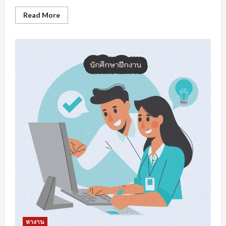
Read
Read More
more
about
หา
งาน
สงขลา
การเต
รี
ยม
ความ
พร้อม
รับมือ
การ
หา
งาน
หางาน