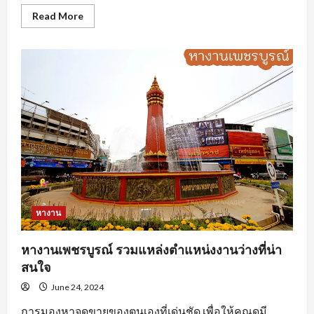
Read
Read More
more
about
นักศึกษา
ฝึกงาน
ต้อง
ทำ
อย่างไร
ถึง
จะ
โดน
ใจ
องค์กร
หางาน
หางานเพชรบูรณ์ รวมแหล่งตำแหน่งงานว่างที่น่า
สนใจ
June 24, 2024
การมองหาจุดขายของตนเองที่เด่นชัด เพื่อให้คุณดูมี