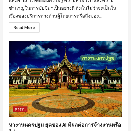
ชำนาญในการขับขี่มาเป็นอย่างดี ดังนั้นไม่ว่าจะเป็นใน
เรื่องของบริการทางด้านผู้โดยสารหรือสิ่งของ...
Read
Read More
more
about
หา
งาน
ขับ
รถ
สร้าง
แรง
บันดาล
ใจ
ให้
กับ
ตนเอง
หางาน
หางานนครปฐม ยุคของ AI มีผลต่อการจ้างงานหรือ