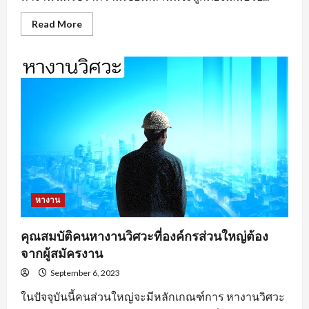
Read
Read More
more
about
หา
งาน
อยุธยา
ตาม
ประเภท
ของ
งาน
หางาน
คุณสมบัติคนหางานวิศวะที่องค์กรส่วนใหญ่ต้อง
จากผู้สมัครงาน
September 6, 2023
ในปัจจุบันนี้คนส่วนใหญ่จะมีหลักเกณฑ์การ หางานวิศวะ