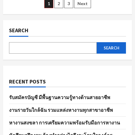
ตัวอย่าง
Posts
1
2
3
Next
ไร
ให้
พร้อม
pagination
ใน
พนักงาน
ขาย
SEARCH
ของ
ทุก
ตำแหน่ง
SEARCH
RECENT POSTS
รับสมัครบัญชี มีพื้นฐานความรู้ทางด้านสายอาชีพ
งานรายวันใกล้ฉัน รวมแหล่งหางานทุกสาขาอาชีพ
หางานสงขลา การเตรียมความพร้อมรับมือการหางาน