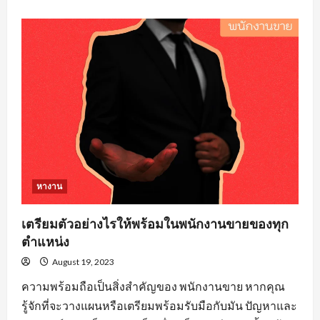
about
คุณสมบัติ
คน
หา
งาน
วิศวะ
ที่
องค์กร
ส่วน
ใหญ่
ต้อง
จาก
ผู้
สมัคร
งาน
หางาน
เตรียมตัวอย่างไรให้พร้อมในพนักงานขายของทุก
ตำแหน่ง
August 19, 2023
ความพร้อมถือเป็นสิ่งสำคัญของ พนักงานขาย หากคุณ
รู้จักที่จะวางแผนหรือเตรียมพร้อมรับมือกับมัน ปัญหาและ