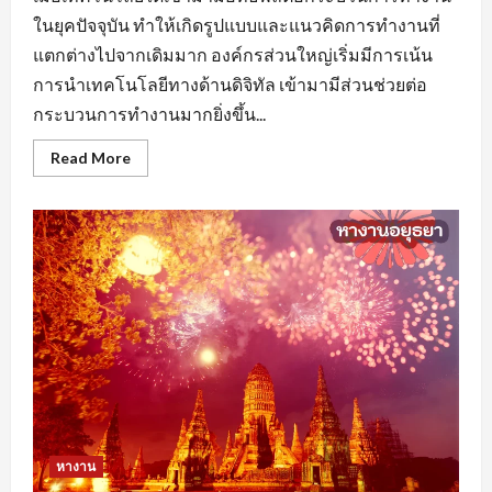
ในยุคปัจจุบัน ทำให้เกิดรูปแบบและแนวคิดการทำงานที่
แตกต่างไปจากเดิมมาก องค์กรส่วนใหญ่เริ่มมีการเน้น
การนำเทคโนโลยีทางด้านดิจิทัล เข้ามามีส่วนช่วยต่อ
กระบวนการทำงานมากยิ่งขึ้น...
Read
Read More
more
about
หา
งาน
นครปฐม
ยุค
ของ
AI
มี
ผล
ต่อ
การ
จ้าง
งาน
หรือ
ไม่
หางาน