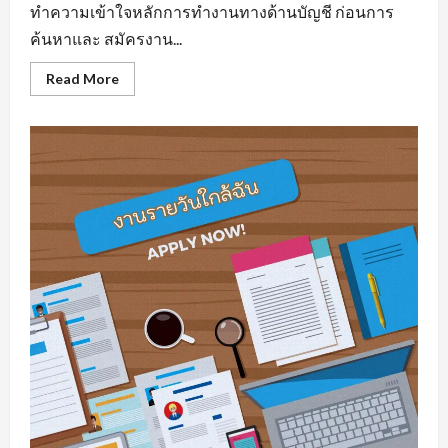
ทำความเข้าใจหลักการทำงานทางด้านบัญชี ก่อนการ
ค้นหาและ สมัครงาน...
Read
Read More
more
about
รับ
สมัคร
บัญชี
มี
พื้น
ฐาน
ความ
รู้
ทาง
ด้าน
สาย
อาชีพ