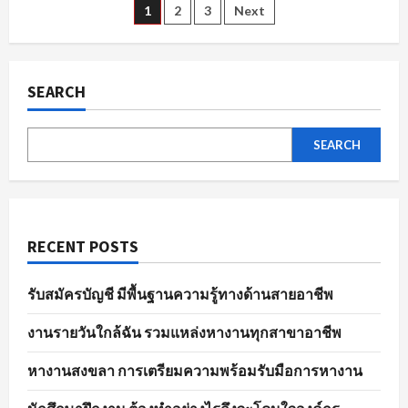
ตัวอย่าง
Posts
1
2
3
Next
ไร
ให้
พร้อม
pagination
ใน
พนักงาน
ขาย
SEARCH
ของ
ทุก
ตำแหน่ง
SEARCH
RECENT POSTS
รับสมัครบัญชี มีพื้นฐานความรู้ทางด้านสายอาชีพ
งานรายวันใกล้ฉัน รวมแหล่งหางานทุกสาขาอาชีพ
หางานสงขลา การเตรียมความพร้อมรับมือการหางาน