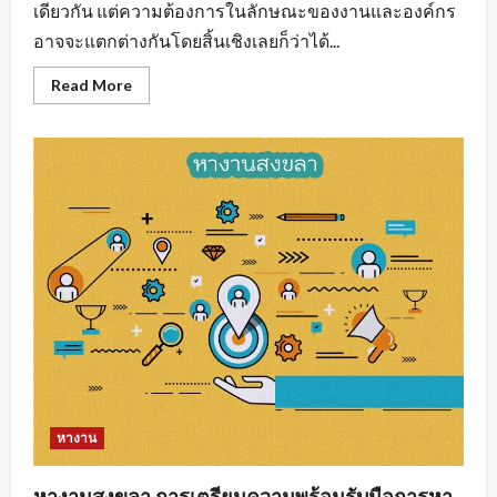
เดียวกัน แต่ความต้องการในลักษณะของงานและองค์กร
อาจจะแตกต่างกันโดยสิ้นเชิงเลยก็ว่าได้...
Read
Read More
more
about
งาน
ราย
วัน
ใกล้
ฉัน
รวม
แหล่ง
หา
งาน
ทุก
สาขา
อาชีพ
หางาน
หางานสงขลา การเตรียมความพร้อมรับมือการหา