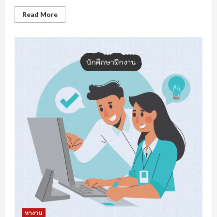
Read
Read More
more
about
หา
งาน
สงขลา
การเต
รี
ยม
ความ
พร้อม
รับมือ
การ
หา
งาน
หางาน