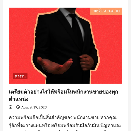
about
คุณสมบัติ
คน
หา
งาน
วิศวะ
ที่
องค์กร
ส่วน
ใหญ่
ต้อง
จาก
ผู้
สมัคร
งาน
หางาน
เตรียมตัวอย่างไรให้พร้อมในพนักงานขายของทุก
ตำแหน่ง
August 19, 2023
ความพร้อมถือเป็นสิ่งสำคัญของ พนักงานขาย หากคุณ
รู้จักที่จะวางแผนหรือเตรียมพร้อมรับมือกับมัน ปัญหาและ