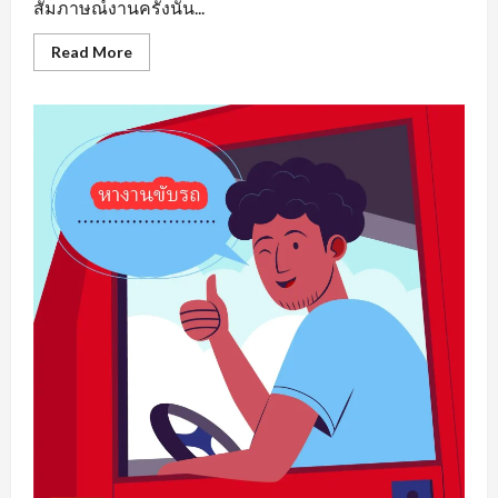
สัมภาษณ์งานครั้งนั้น...
Read
Read More
more
about
หา
งาน
เพชรบูรณ์
รวม
แหล่ง
ตำแหน่ง
งาน
ว่าง
ที่
น่า
สนใจ