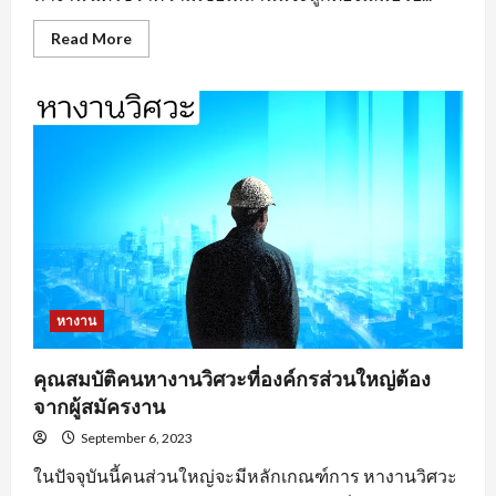
Read
Read More
more
about
หา
งาน
อยุธยา
ตาม
ประเภท
ของ
งาน
หางาน
คุณสมบัติคนหางานวิศวะที่องค์กรส่วนใหญ่ต้อง
จากผู้สมัครงาน
September 6, 2023
ในปัจจุบันนี้คนส่วนใหญ่จะมีหลักเกณฑ์การ หางานวิศวะ