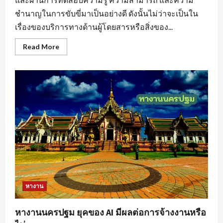
ชำนาญในการขับขี่มาเป็นอย่างดี ดังนั้นไม่ว่าจะเป็นใน
เรื่องของบริการทางด้านผู้โดยสารหรือสิ่งของ...
Read
Read More
more
about
หา
งาน
ขับ
รถ
สร้าง
แรง
บันดาล
ใจ
ให้
กับ
ตนเอง
หางาน
หางานนครปฐม ยุคของ AI มีผลต่อการจ้างงานหรือ