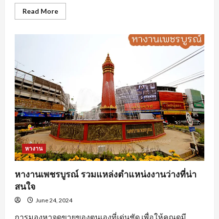
Read
Read More
more
about
นักศึกษา
ฝึกงาน
ต้อง
ทำ
อย่างไร
ถึง
จะ
โดน
ใจ
องค์กร
หางาน
หางานเพชรบูรณ์ รวมแหล่งตำแหน่งงานว่างที่น่า
สนใจ
June 24, 2024
การมองหาจุดขายของตนเองที่เด่นชัด เพื่อให้คุณดูมี