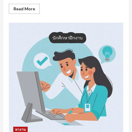
Read
Read More
more
about
หา
งาน
สงขลา
การเต
รี
ยม
ความ
พร้อม
รับมือ
การ
หา
งาน
หางาน