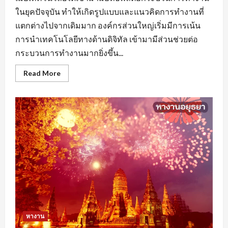
ในยุคปัจจุบัน ทำให้เกิดรูปแบบและแนวคิดการทำงานที่
แตกต่างไปจากเดิมมาก องค์กรส่วนใหญ่เริ่มมีการเน้น
การนำเทคโนโลยีทางด้านดิจิทัล เข้ามามีส่วนช่วยต่อ
กระบวนการทำงานมากยิ่งขึ้น...
Read
Read More
more
about
หา
งาน
นครปฐม
ยุค
ของ
AI
มี
ผล
ต่อ
การ
จ้าง
งาน
หรือ
ไม่
หางาน