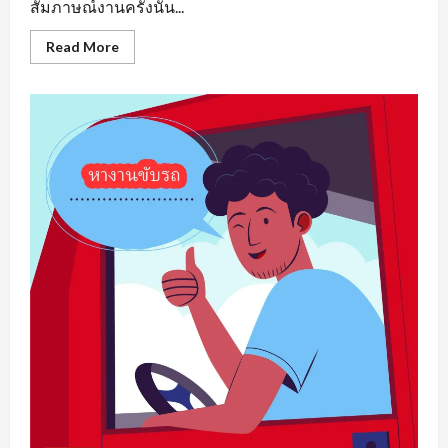
สัมภาษณ์งานครั้งนั้น...
Read
Read More
more
about
หา
งาน
เพชรบูรณ์
รวม
แหล่ง
ตำแหน่ง
งาน
ว่าง
ที่
น่า
สนใจ