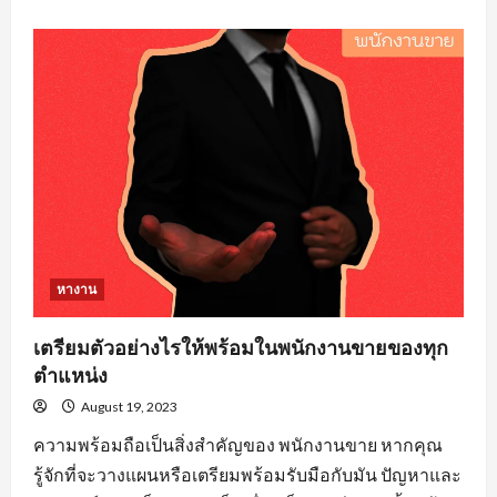
about
คุณสมบัติ
คน
หา
งาน
วิศวะ
ที่
องค์กร
ส่วน
ใหญ่
ต้อง
จาก
ผู้
สมัคร
งาน
หางาน
เตรียมตัวอย่างไรให้พร้อมในพนักงานขายของทุก
ตำแหน่ง
August 19, 2023
ความพร้อมถือเป็นสิ่งสำคัญของ พนักงานขาย หากคุณ
รู้จักที่จะวางแผนหรือเตรียมพร้อมรับมือกับมัน ปัญหาและ