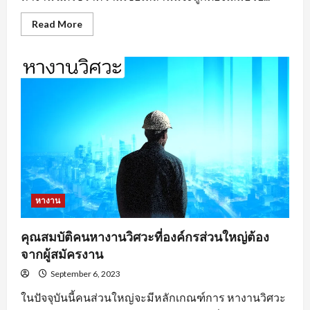
Read
Read More
more
about
หา
งาน
อยุธยา
ตาม
ประเภท
ของ
งาน
หางาน
คุณสมบัติคนหางานวิศวะที่องค์กรส่วนใหญ่ต้อง
จากผู้สมัครงาน
September 6, 2023
ในปัจจุบันนี้คนส่วนใหญ่จะมีหลักเกณฑ์การ หางานวิศวะ