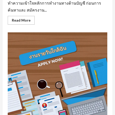
ทำความเข้าใจหลักการทำงานทางด้านบัญชี ก่อนการ
ค้นหาและ สมัครงาน...
Read
Read More
more
about
รับ
สมัคร
บัญชี
มี
พื้น
ฐาน
ความ
รู้
ทาง
ด้าน
สาย
อาชีพ