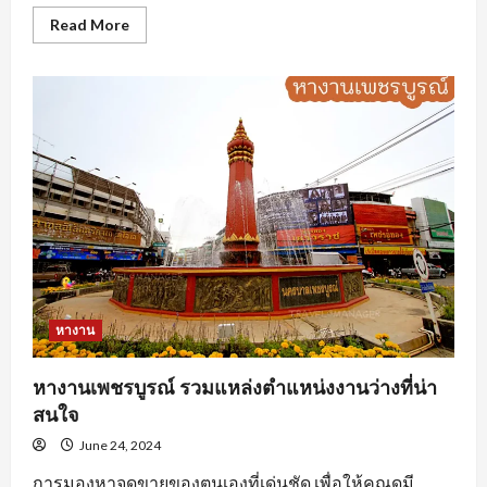
Read
Read More
more
about
นักศึกษา
ฝึกงาน
ต้อง
ทำ
อย่างไร
ถึง
จะ
โดน
ใจ
องค์กร
หางาน
หางานเพชรบูรณ์ รวมแหล่งตำแหน่งงานว่างที่น่า
สนใจ
June 24, 2024
การมองหาจุดขายของตนเองที่เด่นชัด เพื่อให้คุณดูมี