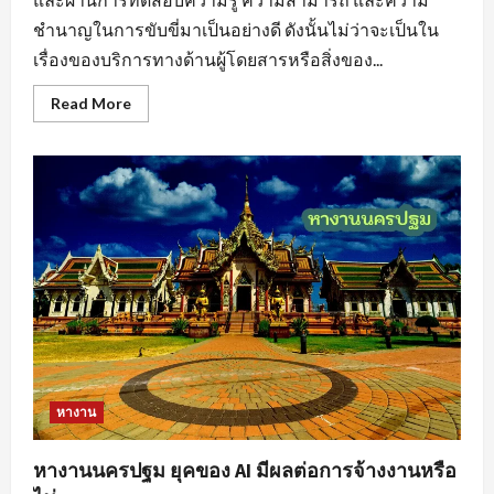
ชำนาญในการขับขี่มาเป็นอย่างดี ดังนั้นไม่ว่าจะเป็นใน
เรื่องของบริการทางด้านผู้โดยสารหรือสิ่งของ...
Read
Read More
more
about
หา
งาน
ขับ
รถ
สร้าง
แรง
บันดาล
ใจ
ให้
กับ
ตนเอง
หางาน
หางานนครปฐม ยุคของ AI มีผลต่อการจ้างงานหรือ