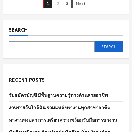
ตัวอย่าง
Posts
1
2
3
Next
ไร
ให้
พร้อม
pagination
ใน
พนักงาน
ขาย
SEARCH
ของ
ทุก
ตำแหน่ง
SEARCH
RECENT POSTS
รับสมัครบัญชี มีพื้นฐานความรู้ทางด้านสายอาชีพ
งานรายวันใกล้ฉัน รวมแหล่งหางานทุกสาขาอาชีพ
หางานสงขลา การเตรียมความพร้อมรับมือการหางาน