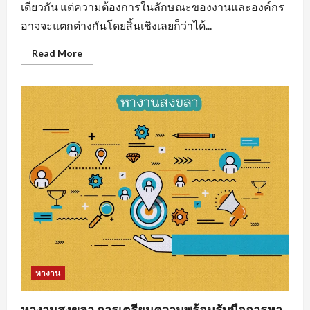
เดียวกัน แต่ความต้องการในลักษณะของงานและองค์กร
อาจจะแตกต่างกันโดยสิ้นเชิงเลยก็ว่าได้...
Read
Read More
more
about
งาน
ราย
วัน
ใกล้
ฉัน
รวม
แหล่ง
หา
งาน
ทุก
สาขา
อาชีพ
หางาน
หางานสงขลา การเตรียมความพร้อมรับมือการหา