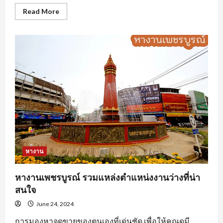
Read
Read More
more
about
นักศึกษา
ฝึกงาน
ต้อง
ทำ
อย่างไร
ถึง
จะ
โดน
ใจ
องค์กร
หางาน
หางานเพชรบูรณ์ รวมแหล่งตำแหน่งงานว่างที่น่า
สนใจ
June 24, 2024
การมองหาจุดขายของตนเองที่เด่นชัด เพื่อให้คุณดูมี