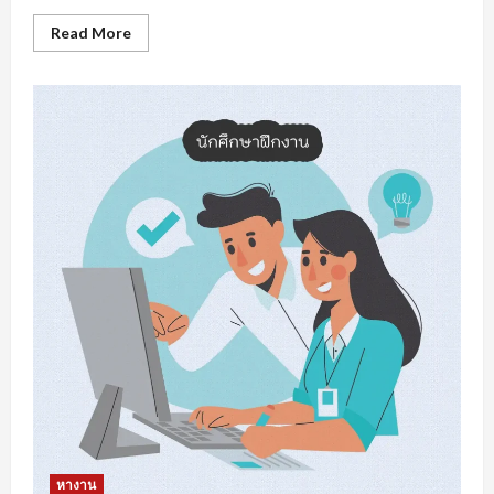
Read
Read More
more
about
หา
งาน
สงขลา
การเต
รี
ยม
ความ
พร้อม
รับมือ
การ
หา
งาน
หางาน