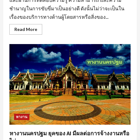
ชำนาญในการขับขี่มาเป็นอย่างดี ดังนั้นไม่ว่าจะเป็นใน
เรื่องของบริการทางด้านผู้โดยสารหรือสิ่งของ...
Read
Read More
more
about
หา
งาน
ขับ
รถ
สร้าง
แรง
บันดาล
ใจ
ให้
กับ
ตนเอง
หางาน
หางานนครปฐม ยุคของ AI มีผลต่อการจ้างงานหรือ