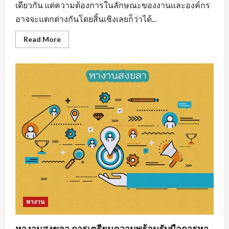
เดียวกัน แต่ความต้องการในลักษณะของงานและองค์กร
อาจจะแตกต่างกันโดยสิ้นเชิงเลยก็ว่าได้...
Read
Read More
more
about
งาน
ราย
วัน
ใกล้
ฉัน
รวม
แหล่ง
หา
งาน
ทุก
สาขา
อาชีพ
หางาน
หางานสงขลา การเตรียมความพร้อมรับมือการหา