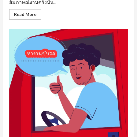
สัมภาษณ์งานครั้งนั้น...
Read
Read More
more
about
หา
งาน
เพชรบูรณ์
รวม
แหล่ง
ตำแหน่ง
งาน
ว่าง
ที่
น่า
สนใจ