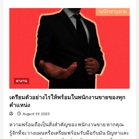
about
คุณสมบัติ
คน
หา
งาน
วิศวะ
ที่
องค์กร
ส่วน
ใหญ่
ต้อง
จาก
ผู้
สมัคร
งาน
หางาน
เตรียมตัวอย่างไรให้พร้อมในพนักงานขายของทุก
ตำแหน่ง
August 19, 2023
ความพร้อมถือเป็นสิ่งสำคัญของ พนักงานขาย หากคุณ
รู้จักที่จะวางแผนหรือเตรียมพร้อมรับมือกับมัน ปัญหาและ