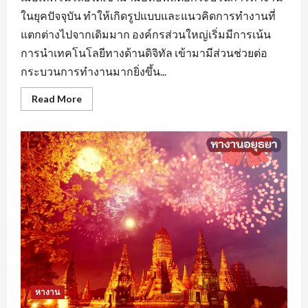
ในยุคปัจจุบัน ทำให้เกิดรูปแบบและแนวคิดการทำงานที่
แตกต่างไปจากเดิมมาก องค์กรส่วนใหญ่เริ่มมีการเน้น
การนำเทคโนโลยีทางด้านดิจิทัล เข้ามามีส่วนช่วยต่อ
กระบวนการทำงานมากยิ่งขึ้น...
Read
Read More
more
about
หา
งาน
นครปฐม
ยุค
ของ
AI
มี
ผล
ต่อ
การ
จ้าง
งาน
หรือ
ไม่
หางาน