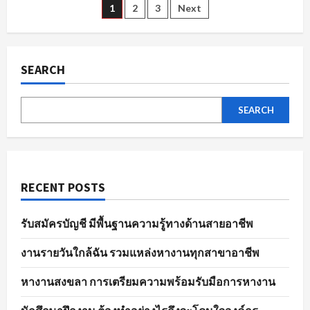
ตัวอย่าง
Posts
1
2
3
Next
ไร
ให้
พร้อม
pagination
ใน
พนักงาน
ขาย
SEARCH
ของ
ทุก
ตำแหน่ง
SEARCH
RECENT POSTS
รับสมัครบัญชี มีพื้นฐานความรู้ทางด้านสายอาชีพ
งานรายวันใกล้ฉัน รวมแหล่งหางานทุกสาขาอาชีพ
หางานสงขลา การเตรียมความพร้อมรับมือการหางาน