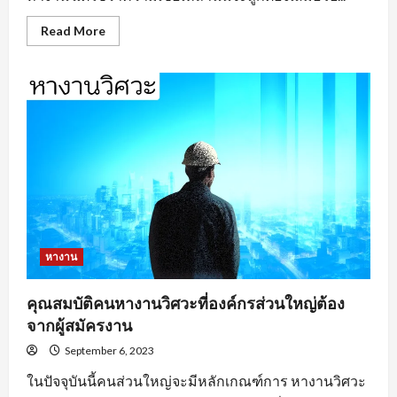
Read
Read More
more
about
หา
งาน
อยุธยา
ตาม
ประเภท
ของ
งาน
หางาน
คุณสมบัติคนหางานวิศวะที่องค์กรส่วนใหญ่ต้อง
จากผู้สมัครงาน
September 6, 2023
ในปัจจุบันนี้คนส่วนใหญ่จะมีหลักเกณฑ์การ หางานวิศวะ