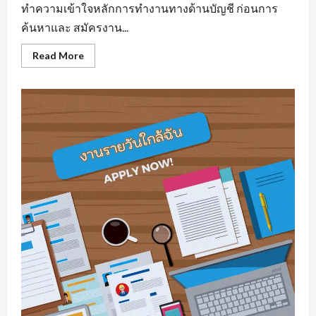
ทำความเข้าใจหลักการทำงานทางด้านบัญชี ก่อนการ
ค้นหาและ สมัครงาน...
Read
Read More
more
about
รับ
สมัคร
บัญชี
มี
พื้น
ฐาน
ความ
รู้
ทาง
ด้าน
สาย
อาชีพ