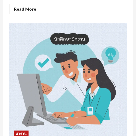
Read
Read More
more
about
หา
งาน
สงขลา
การเต
รี
ยม
ความ
พร้อม
รับมือ
การ
หา
งาน
หางาน