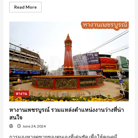
Read
Read More
more
about
นักศึกษา
ฝึกงาน
ต้อง
ทำ
อย่างไร
ถึง
จะ
โดน
ใจ
องค์กร
หางาน
หางานเพชรบูรณ์ รวมแหล่งตำแหน่งงานว่างที่น่า
สนใจ
June 24, 2024
การมองหาจุดขายของตนเองที่เด่นชัด เพื่อให้คุณดูมี