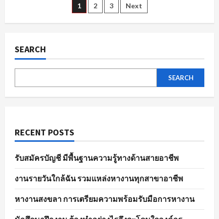
ตัวอย่าง
Posts
1
2
3
Next
ไร
ให้
พร้อม
pagination
ใน
พนักงาน
ขาย
SEARCH
ของ
ทุก
ตำแหน่ง
SEARCH
RECENT POSTS
รับสมัครบัญชี มีพื้นฐานความรู้ทางด้านสายอาชีพ
งานรายวันใกล้ฉัน รวมแหล่งหางานทุกสาขาอาชีพ
หางานสงขลา การเตรียมความพร้อมรับมือการหางาน