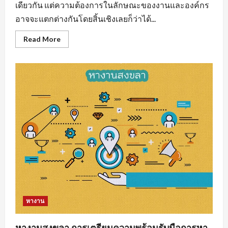
เดียวกัน แต่ความต้องการในลักษณะของงานและองค์กร
อาจจะแตกต่างกันโดยสิ้นเชิงเลยก็ว่าได้...
Read
Read More
more
about
งาน
ราย
วัน
ใกล้
ฉัน
รวม
แหล่ง
หา
งาน
ทุก
สาขา
อาชีพ
หางาน
หางานสงขลา การเตรียมความพร้อมรับมือการหา