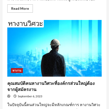
Read
Read More
more
about
หา
งาน
อยุธยา
ตาม
ประเภท
ของ
งาน
หางาน
คุณสมบัติคนหางานวิศวะที่องค์กรส่วนใหญ่ต้อง
จากผู้สมัครงาน
September 6, 2023
ในปัจจุบันนี้คนส่วนใหญ่จะมีหลักเกณฑ์การ หางานวิศวะ