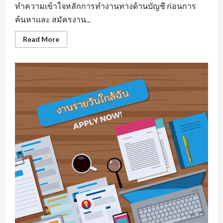
ทำความเข้าใจหลักการทำงานทางด้านบัญชี ก่อนการ
ค้นหาและ สมัครงาน...
Read
Read More
more
about
รับ
สมัคร
บัญชี
มี
พื้น
ฐาน
ความ
รู้
ทาง
ด้าน
สาย
อาชีพ