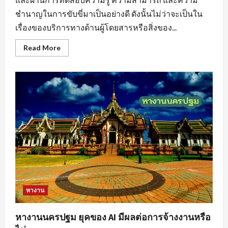
ชำนาญในการขับขี่มาเป็นอย่างดี ดังนั้นไม่ว่าจะเป็นใน
เรื่องของบริการทางด้านผู้โดยสารหรือสิ่งของ...
Read
Read More
more
about
หา
งาน
ขับ
รถ
สร้าง
แรง
บันดาล
ใจ
ให้
กับ
ตนเอง
หางาน
หางานนครปฐม ยุคของ AI มีผลต่อการจ้างงานหรือ