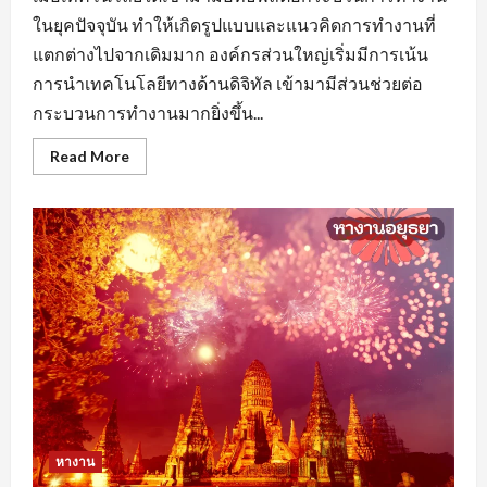
ในยุคปัจจุบัน ทำให้เกิดรูปแบบและแนวคิดการทำงานที่
แตกต่างไปจากเดิมมาก องค์กรส่วนใหญ่เริ่มมีการเน้น
การนำเทคโนโลยีทางด้านดิจิทัล เข้ามามีส่วนช่วยต่อ
กระบวนการทำงานมากยิ่งขึ้น...
Read
Read More
more
about
หา
งาน
นครปฐม
ยุค
ของ
AI
มี
ผล
ต่อ
การ
จ้าง
งาน
หรือ
ไม่
หางาน