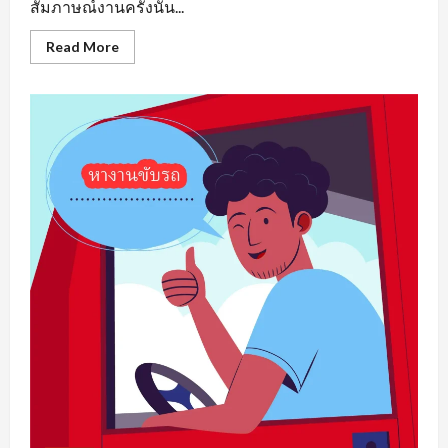
สัมภาษณ์งานครั้งนั้น...
Read
Read More
more
about
หา
งาน
เพชรบูรณ์
รวม
แหล่ง
ตำแหน่ง
งาน
ว่าง
ที่
น่า
สนใจ