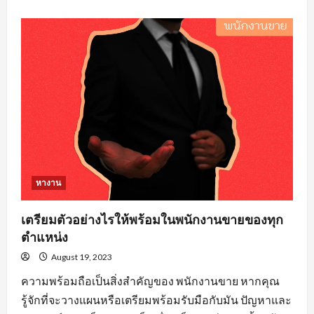
about
คุณสมบัติ
คน
หา
งาน
วิศวะ
ที่
องค์กร
ส่วน
ใหญ่
ต้อง
จาก
ผู้
สมัคร
งาน
หางาน
เตรียมตัวอย่างไรให้พร้อมในพนักงานขายของทุก
ตำแหน่ง
August 19, 2023
ความพร้อมถือเป็นสิ่งสำคัญของ พนักงานขาย หากคุณ
รู้จักที่จะวางแผนหรือเตรียมพร้อมรับมือกับมัน ปัญหาและ