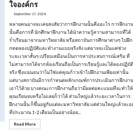
ยม
ใจองค์กร
ความ
พร้อม
รับมือ
September 17, 2024
การ
หา
หลายคนอาจจะเคยสงสัยว่าการฝึกงานนั้นคืออะไร การฝึกงา
งาน
นั้นคือการที่ นักศึกษาฝึกงาน ได้นำความรู้ความสามารถที่ได้
ร่ำเรียนมาจากมหาวิทยาลัย หรือสถาบันการศึกษาต่างๆ ไปฝึก
กทดลองปฏิบัติและทำงานแบบจริงจัง แต่อาจจะเป็นแค่ช่วง
ระยะเวลาสั้นๆ เปรียบเสมือนเป็นการหาประสบการณ์เสริม ที่
ไม่สามารถได้จากห้องเรียนถือเป็นการเรียนรู้และได้ลองปฏิบัต
จริง ซึ่งแน่นอนว่าไม่ใช่แค่คุณก้าวเข้าไปฝึกงานเพียงเท่านั้น
แต่บางสถาบันมีการกำหนดหลักเกณฑ์การประเมินการฝึกงา
เอาไว้ด้วย บางคณะการฝึกงานถือว่ามีผลต่อคะแนนที่จะทำให้
คุณเรียนจบหรือไม่เลยก็ว่าได้ ส่วนใหญ่แล้วระยะเวลาในการ
ฝึกงานนั้น ก็ขึ้นอยู่กับแต่ละมหาวิทยาลัย แต่ส่วนใหญ่แล้วจะอยู
ที่ประมาณ 1-2 เดือนเป็นอย่างน้อย...
Read
Read More
more
about