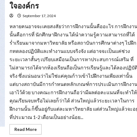
ยม
ใจองค์กร
ความ
พร้อม
รับมือ
September 17, 2024
การ
หา
หลายคนอาจจะเคยสงสัยว่าการฝึกงานนั้นคืออะไร การฝึกงา
งาน
นั้นคือการที่ นักศึกษาฝึกงาน ได้นำความรู้ความสามารถที่ได้
ร่ำเรียนมาจากมหาวิทยาลัย หรือสถาบันการศึกษาต่างๆ ไปฝึก
กทดลองปฏิบัติและทำงานแบบจริงจัง แต่อาจจะเป็นแค่ช่วง
ระยะเวลาสั้นๆ เปรียบเสมือนเป็นการหาประสบการณ์เสริม ที่
ไม่สามารถได้จากห้องเรียนถือเป็นการเรียนรู้และได้ลองปฏิบัต
จริง ซึ่งแน่นอนว่าไม่ใช่แค่คุณก้าวเข้าไปฝึกงานเพียงเท่านั้น
แต่บางสถาบันมีการกำหนดหลักเกณฑ์การประเมินการฝึกงา
เอาไว้ด้วย บางคณะการฝึกงานถือว่ามีผลต่อคะแนนที่จะทำให้
คุณเรียนจบหรือไม่เลยก็ว่าได้ ส่วนใหญ่แล้วระยะเวลาในการ
ฝึกงานนั้น ก็ขึ้นอยู่กับแต่ละมหาวิทยาลัย แต่ส่วนใหญ่แล้วจะอยู
ที่ประมาณ 1-2 เดือนเป็นอย่างน้อย...
Read
Read More
more