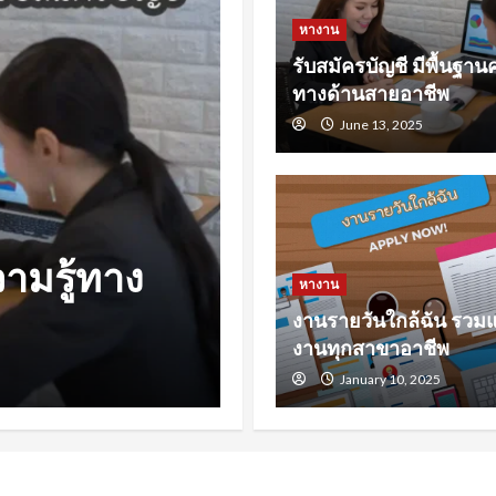
หางาน
รับสมัครบัญชี มีพื้นฐานค
ทางด้านสายอาชีพ
June 13, 2025
หางาน
หล่งหางาน
หางานสงขลา 
หางาน
งานรายวันใกล้ฉัน รวม
รับมือการหา
งานทุกสาขาอาชีพ
November 23, 2024
January 10, 2025