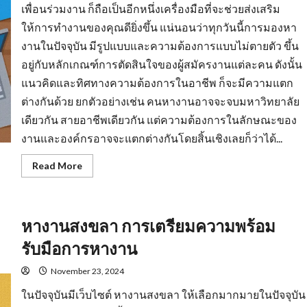
เพื่อนร่วมงาน ก็ถือเป็นอีกหนึ่งเครื่องมือที่จะช่วยส่งเสริม
ให้การทำงานของคุณดียิ่งขึ้น แน่นอนว่าทุกวันนี้การมองหา
งานในปัจจุบัน มีรูปแบบและความต้องการแบบไม่ตายตัว ขึ้น
อยู่กับหลักเกณฑ์การตัดสินใจของผู้สมัครงานแต่ละคน ดังนั้น
แนวคิดและทิศทางความต้องการในอาชีพ ก็จะมีความแตก
ต่างกันด้วย ยกตัวอย่างเช่น คนหางานอาจจะจบมหาวิทยาลัย
เดียวกัน สายอาชีพเดียวกัน แต่ความต้องการในลักษณะของ
งานและองค์กรอาจจะแตกต่างกันโดยสิ้นเชิงเลยก็ว่าได้...
Read
Read More
more
about
งาน
ราย
วัน
หางานสงขลา การเตรียมความพร้อม
ใกล้
ฉัน
รวม
รับมือการหางาน
แหล่ง
หา
งาน
November 23, 2024
ทุก
สาขา
ในปัจจุบันมีเว็บไซต์ หางานสงขลา ให้เลือกมากมายในปัจจุบัน
อาชีพ