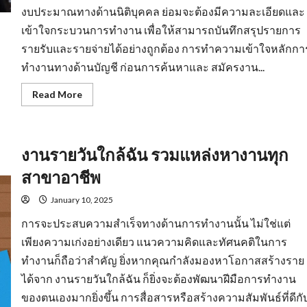
งบประมาณทางด้านนิติบุคคล ย่อมจะต้องมีความละเอียดและ
เข้าใจกระบวนการทำงาน เพื่อให้สามารถบันทึกสรุปรายการ
รายรับและรายจ่ายได้อย่างถูกต้อง การทำความเข้าใจหลักกา
ทำงานทางด้านบัญชี ก่อนการค้นหาและ สมัครงาน...
Read
Read More
more
about
รับ
สมัคร
บัญชี
งานรายวันใกล้ฉัน รวมแหล่งหางานทุก
มี
พื้น
ฐาน
สาขาอาชีพ
ความ
รู้
ทาง
January 10, 2025
ด้าน
สาย
การจะประสบความสำเร็จทางด้านการทำงานนั้น ไม่ใช่แต่
อาชีพ
เพียงความเก่งอย่างเดียว แนวความคิดและทัศนคติในการ
ทำงานก็ถือว่าสำคัญ ยิ่งหากคุณกำลังมองหาโอกาสสร้างราย
ได้จาก งานรายวันใกล้ฉัน ก็ยิ่งจะต้องพัฒนาฝีมือการทำงาน
ของตนเองมากยิ่งขึ้น การสื่อสารหรือสร้างความสัมพันธ์ที่ดีกั