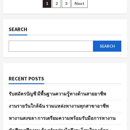
ตัวอย่าง
Posts
1
2
3
Next
ไร
ให้
พร้อม
pagination
ใน
พนักงาน
ขาย
SEARCH
ของ
ทุก
ตำแหน่ง
SEARCH
RECENT POSTS
รับสมัครบัญชี มีพื้นฐานความรู้ทางด้านสายอาชีพ
งานรายวันใกล้ฉัน รวมแหล่งหางานทุกสาขาอาชีพ
หางานสงขลา การเตรียมความพร้อมรับมือการหางาน