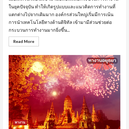
ในยุคปัจจุบัน ทำให้เกิดรูปแบบและแนวคิดการทำงานที่
แตกต่างไปจากเดิมมาก องค์กรส่วนใหญ่เริ่มมีการเน้น
การนำเทคโนโลยีทางด้านดิจิทัล เข้ามามีส่วนช่วยต่อ
กระบวนการทำงานมากยิ่งขึ้น...
Read
Read More
more
about
หา
งาน
นครปฐม
ยุค
ของ
AI
มี
ผล
ต่อ
การ
จ้าง
งาน
หรือ
ไม่
หางาน