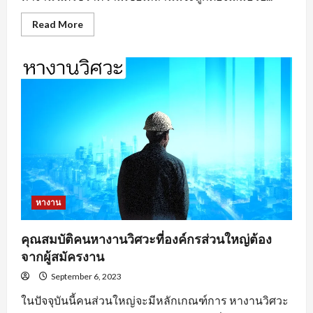
Read
Read More
more
about
หา
งาน
อยุธยา
ตาม
ประเภท
ของ
งาน
หางาน
คุณสมบัติคนหางานวิศวะที่องค์กรส่วนใหญ่ต้อง
จากผู้สมัครงาน
September 6, 2023
ในปัจจุบันนี้คนส่วนใหญ่จะมีหลักเกณฑ์การ หางานวิศวะ