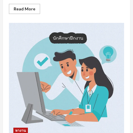
Read
Read More
more
about
หา
งาน
สงขลา
การเต
รี
ยม
ความ
พร้อม
รับมือ
การ
หา
งาน
หางาน