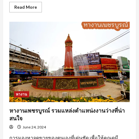
Read
Read More
more
about
นักศึกษา
ฝึกงาน
ต้อง
ทำ
อย่างไร
ถึง
จะ
โดน
ใจ
องค์กร
หางาน
หางานเพชรบูรณ์ รวมแหล่งตำแหน่งงานว่างที่น่า
สนใจ
June 24, 2024
การมองหาจุดขายของตนเองที่เด่นชัด เพื่อให้คุณดูมี