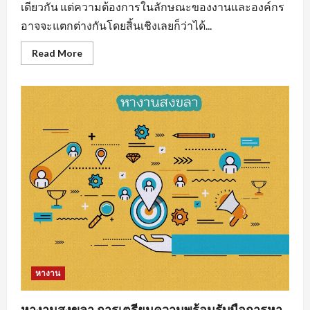
เดียวกัน แต่ความต้องการในลักษณะของงานและองค์กร
อาจจะแตกต่างกันโดยสิ้นเชิงเลยก็ว่าได้...
Read
Read More
more
about
งาน
ราย
วัน
ใกล้
ฉัน
รวม
แหล่ง
หา
งาน
ทุก
สาขา
อาชีพ
หางาน
หางานสงขลา การเตรียมความพร้อมรับมือการหา