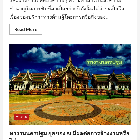
ชำนาญในการขับขี่มาเป็นอย่างดี ดังนั้นไม่ว่าจะเป็นใน
เรื่องของบริการทางด้านผู้โดยสารหรือสิ่งของ...
Read
Read More
more
about
หา
งาน
ขับ
รถ
สร้าง
แรง
บันดาล
ใจ
ให้
กับ
ตนเอง
หางาน
หางานนครปฐม ยุคของ AI มีผลต่อการจ้างงานหรือ