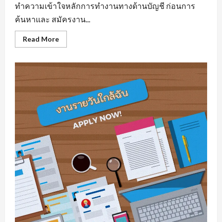
ทำความเข้าใจหลักการทำงานทางด้านบัญชี ก่อนการ
ค้นหาและ สมัครงาน...
Read
Read More
more
about
รับ
สมัคร
บัญชี
มี
พื้น
ฐาน
ความ
รู้
ทาง
ด้าน
สาย
อาชีพ