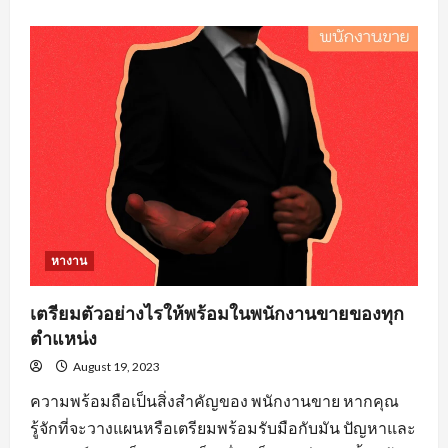
about
คุณสมบัติ
คน
หา
งาน
วิศวะ
ที่
องค์กร
ส่วน
ใหญ่
ต้อง
จาก
ผู้
สมัคร
งาน
หางาน
เตรียมตัวอย่างไรให้พร้อมในพนักงานขายของทุก
ตำแหน่ง
August 19, 2023
ความพร้อมถือเป็นสิ่งสำคัญของ พนักงานขาย หากคุณ
รู้จักที่จะวางแผนหรือเตรียมพร้อมรับมือกับมัน ปัญหาและ