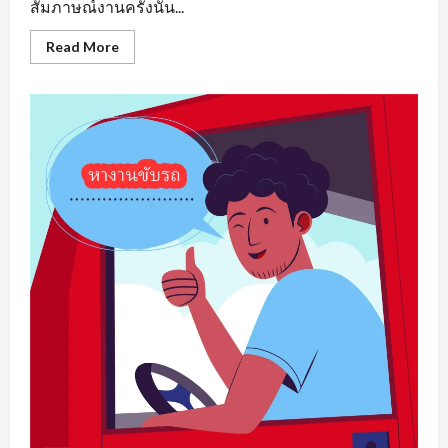
สัมภาษณ์งานครั้งนั้น...
Read
Read More
more
about
หา
งาน
เพชรบูรณ์
รวม
แหล่ง
ตำแหน่ง
งาน
ว่าง
ที่
น่า
สนใจ