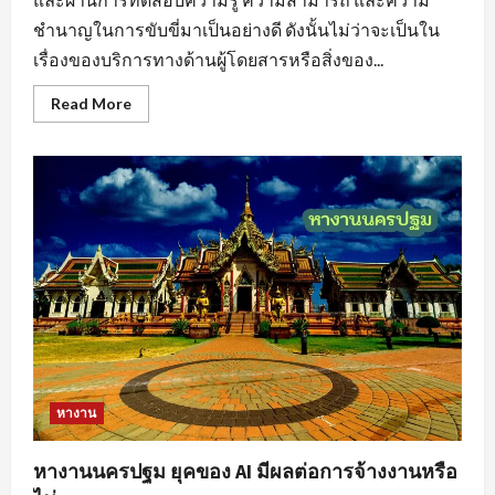
ชำนาญในการขับขี่มาเป็นอย่างดี ดังนั้นไม่ว่าจะเป็นใน
เรื่องของบริการทางด้านผู้โดยสารหรือสิ่งของ...
Read
Read More
more
about
หา
งาน
ขับ
รถ
สร้าง
แรง
บันดาล
ใจ
ให้
กับ
ตนเอง
หางาน
หางานนครปฐม ยุคของ AI มีผลต่อการจ้างงานหรือ