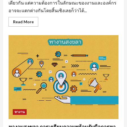
เดียวกัน แต่ความต้องการในลักษณะของงานและองค์กร
อาจจะแตกต่างกันโดยสิ้นเชิงเลยก็ว่าได้...
Read
Read More
more
about
งาน
ราย
วัน
ใกล้
ฉัน
รวม
แหล่ง
หา
งาน
ทุก
สาขา
อาชีพ
หางาน
หางานสงขลา การเตรียมความพร้อมรับมือการหา