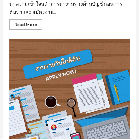
ทำความเข้าใจหลักการทำงานทางด้านบัญชี ก่อนการ
ค้นหาและ สมัครงาน...
Read
Read More
more
about
รับ
สมัคร
บัญชี
มี
พื้น
ฐาน
ความ
รู้
ทาง
ด้าน
สาย
อาชีพ