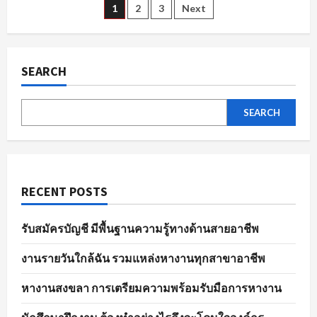
ตัวอย่าง
Posts
1
2
3
Next
ไร
ให้
พร้อม
pagination
ใน
พนักงาน
ขาย
SEARCH
ของ
ทุก
ตำแหน่ง
SEARCH
RECENT POSTS
รับสมัครบัญชี มีพื้นฐานความรู้ทางด้านสายอาชีพ
งานรายวันใกล้ฉัน รวมแหล่งหางานทุกสาขาอาชีพ
หางานสงขลา การเตรียมความพร้อมรับมือการหางาน