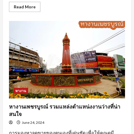
Read
Read More
more
about
นักศึกษา
ฝึกงาน
ต้อง
ทำ
อย่างไร
ถึง
จะ
โดน
ใจ
องค์กร
หางาน
หางานเพชรบูรณ์ รวมแหล่งตำแหน่งงานว่างที่น่า
สนใจ
June 24, 2024
การมองหาจุดขายของตนเองที่เด่นชัด เพื่อให้คุณดูมี