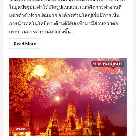
ในยุคปัจจุบัน ทำให้เกิดรูปแบบและแนวคิดการทำงานที่
แตกต่างไปจากเดิมมาก องค์กรส่วนใหญ่เริ่มมีการเน้น
การนำเทคโนโลยีทางด้านดิจิทัล เข้ามามีส่วนช่วยต่อ
กระบวนการทำงานมากยิ่งขึ้น...
Read
Read More
more
about
หา
งาน
นครปฐม
ยุค
ของ
AI
มี
ผล
ต่อ
การ
จ้าง
งาน
หรือ
ไม่
หางาน