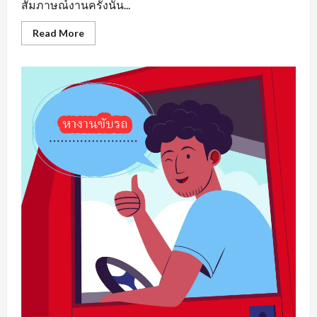
สัมภาษณ์งานครั้งนั้น...
Read
Read More
more
about
หา
งาน
เพชรบูรณ์
รวม
แหล่ง
ตำแหน่ง
งาน
ว่าง
ที่
น่า
สนใจ