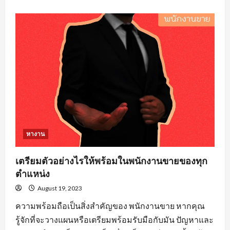
about
คุณสมบัติ
คน
หา
งาน
วิศวะ
ที่
องค์กร
ส่วน
ใหญ่
ต้อง
จาก
ผู้
สมัคร
งาน
หางาน
เตรียมตัวอย่างไรให้พร้อมในพนักงานขายของทุก
ตำแหน่ง
August 19, 2023
ความพร้อมถือเป็นสิ่งสำคัญของ พนักงานขาย หากคุณ
รู้จักที่จะวางแผนหรือเตรียมพร้อมรับมือกับมัน ปัญหาและ