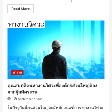
Read
Read More
more
about
หา
งาน
อยุธยา
ตาม
ประเภท
ของ
งาน
หางาน
คุณสมบัติคนหางานวิศวะที่องค์กรส่วนใหญ่ต้อง
จากผู้สมัครงาน
September 6, 2023
ในปัจจุบันนี้คนส่วนใหญ่จะมีหลักเกณฑ์การ หางานวิศวะ