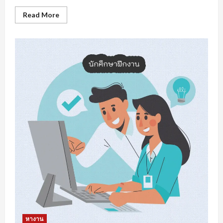
Read
Read More
more
about
หา
งาน
สงขลา
การเต
รี
ยม
ความ
พร้อม
รับมือ
การ
หา
งาน
หางาน