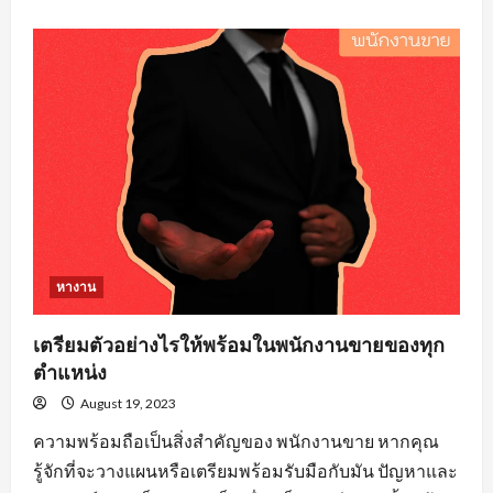
about
คุณสมบัติ
คน
หา
งาน
วิศวะ
ที่
องค์กร
ส่วน
ใหญ่
ต้อง
จาก
ผู้
สมัคร
งาน
หางาน
เตรียมตัวอย่างไรให้พร้อมในพนักงานขายของทุก
ตำแหน่ง
August 19, 2023
ความพร้อมถือเป็นสิ่งสำคัญของ พนักงานขาย หากคุณ
รู้จักที่จะวางแผนหรือเตรียมพร้อมรับมือกับมัน ปัญหาและ