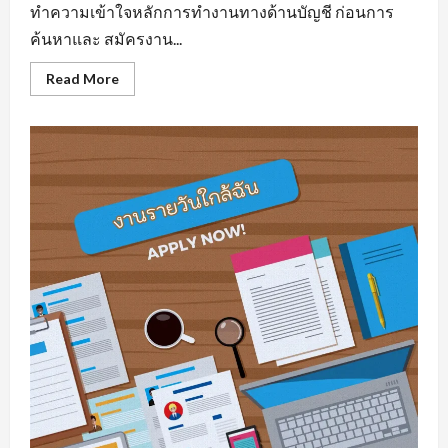
ทำความเข้าใจหลักการทำงานทางด้านบัญชี ก่อนการ
ค้นหาและ สมัครงาน...
Read
Read More
more
about
รับ
สมัคร
บัญชี
มี
พื้น
ฐาน
ความ
รู้
ทาง
ด้าน
สาย
อาชีพ