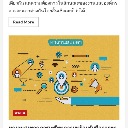
เดียวกัน แต่ความต้องการในลักษณะของงานและองค์กร
อาจจะแตกต่างกันโดยสิ้นเชิงเลยก็ว่าได้...
Read
Read More
more
about
งาน
ราย
วัน
ใกล้
ฉัน
รวม
แหล่ง
หา
งาน
ทุก
สาขา
อาชีพ
หางาน
หางานสงขลา การเตรียมความพร้อมรับมือการหา