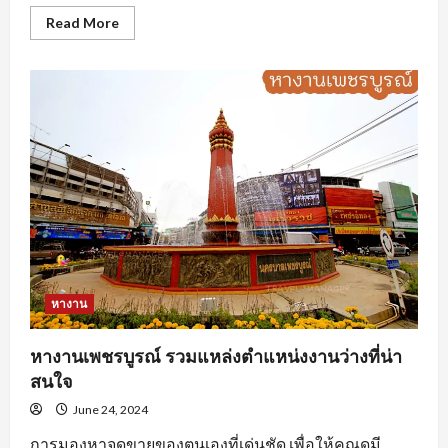
Read
Read More
more
about
นักศึกษา
ฝึกงาน
ต้อง
ทำ
อย่างไร
ถึง
จะ
โดน
ใจ
องค์กร
หางาน
หางานเพชรบูรณ์ รวมแหล่งตำแหน่งงานว่างที่น่า
สนใจ
June 24, 2024
การมองหาจุดขายของตนเองที่เด่นชัด เพื่อให้คุณดูมี