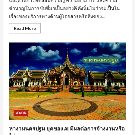
ชำนาญในการขับขี่มาเป็นอย่างดี ดังนั้นไม่ว่าจะเป็นใน
เรื่องของบริการทางด้านผู้โดยสารหรือสิ่งของ...
Read
Read More
more
about
หา
งาน
ขับ
รถ
สร้าง
แรง
บันดาล
ใจ
ให้
กับ
ตนเอง
หางาน
หางานนครปฐม ยุคของ AI มีผลต่อการจ้างงานหรือ