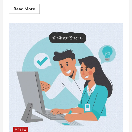
Read
Read More
more
about
หา
งาน
สงขลา
การเต
รี
ยม
ความ
พร้อม
รับมือ
การ
หา
งาน
หางาน