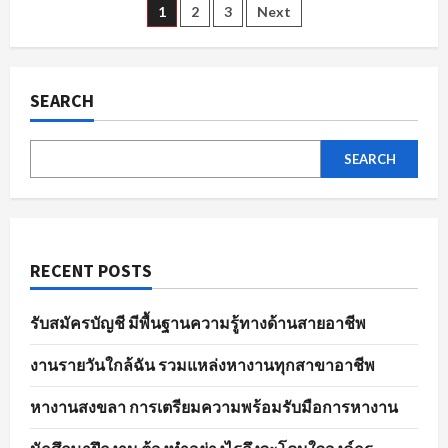
ตัวอย่าง
Posts
1
2
3
Next
ไร
ให้
พร้อม
pagination
ใน
พนักงาน
ขาย
SEARCH
ของ
ทุก
ตำแหน่ง
SEARCH
RECENT POSTS
รับสมัครบัญชี มีพื้นฐานความรู้ทางด้านสายอาชีพ
งานรายวันใกล้ฉัน รวมแหล่งหางานทุกสาขาอาชีพ
หางานสงขลา การเตรียมความพร้อมรับมือการหางาน