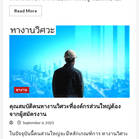
Read
Read More
more
about
หา
งาน
อยุธยา
ตาม
ประเภท
ของ
งาน
หางาน
คุณสมบัติคนหางานวิศวะที่องค์กรส่วนใหญ่ต้อง
จากผู้สมัครงาน
September 6, 2023
ในปัจจุบันนี้คนส่วนใหญ่จะมีหลักเกณฑ์การ หางานวิศวะ