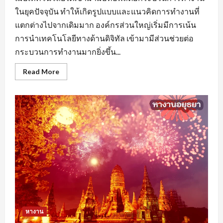
ในยุคปัจจุบัน ทำให้เกิดรูปแบบและแนวคิดการทำงานที่
แตกต่างไปจากเดิมมาก องค์กรส่วนใหญ่เริ่มมีการเน้น
การนำเทคโนโลยีทางด้านดิจิทัล เข้ามามีส่วนช่วยต่อ
กระบวนการทำงานมากยิ่งขึ้น...
Read
Read More
more
about
หา
งาน
นครปฐม
ยุค
ของ
AI
มี
ผล
ต่อ
การ
จ้าง
งาน
หรือ
ไม่
หางาน