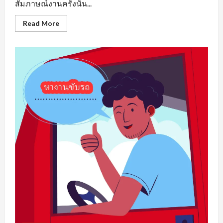
สัมภาษณ์งานครั้งนั้น...
Read
Read More
more
about
หา
งาน
เพชรบูรณ์
รวม
แหล่ง
ตำแหน่ง
งาน
ว่าง
ที่
น่า
สนใจ