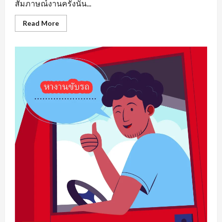
สัมภาษณ์งานครั้งนั้น...
Read
Read More
more
about
หา
งาน
เพชรบูรณ์
รวม
แหล่ง
ตำแหน่ง
งาน
ว่าง
ที่
น่า
สนใจ