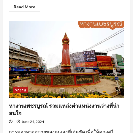
Read
Read More
more
about
นักศึกษา
ฝึกงาน
ต้อง
ทำ
อย่างไร
ถึง
จะ
โดน
ใจ
องค์กร
หางาน
หางานเพชรบูรณ์ รวมแหล่งตำแหน่งงานว่างที่น่า
สนใจ
June 24, 2024
การมองหาจุดขายของตนเองที่เด่นชัด เพื่อให้คุณดูมี