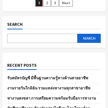
ตัวอย่าง
Posts
1
2
3
Next
ไร
ให้
พร้อม
pagination
ใน
พนักงาน
ขาย
SEARCH
ของ
ทุก
ตำแหน่ง
SEARCH
RECENT POSTS
รับสมัครบัญชี มีพื้นฐานความรู้ทางด้านสายอาชีพ
งานรายวันใกล้ฉัน รวมแหล่งหางานทุกสาขาอาชีพ
หางานสงขลา การเตรียมความพร้อมรับมือการหางาน