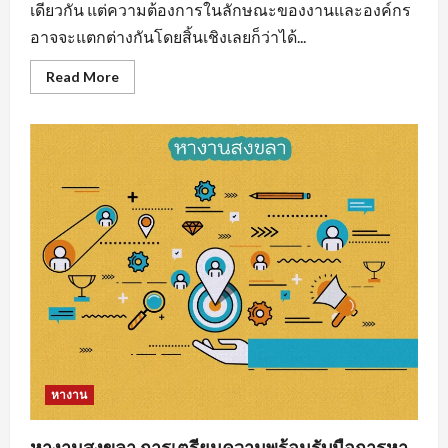
เดียวกัน แต่ความต้องการในลักษณะของงานและองค์กร
อาจจะแตกต่างกันโดยสิ้นเชิงเลยก็ว่าได้...
Read
Read More
more
about
งาน
ราย
วัน
ใกล้
ฉัน
รวม
แหล่ง
หา
งาน
ทุก
สาขา
อาชีพ
หางาน
หางานสงขลา การเตรียมความพร้อมรับมือการหา