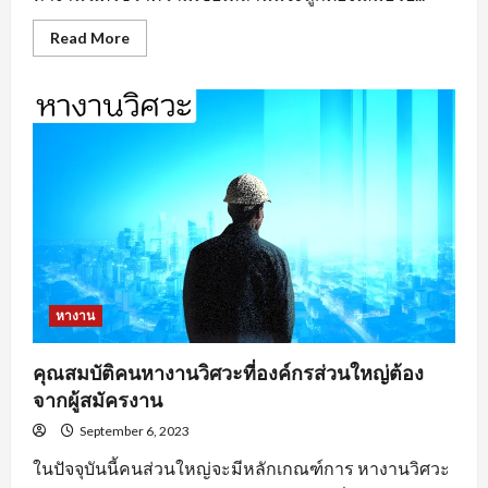
Read
Read More
more
about
หา
งาน
อยุธยา
ตาม
ประเภท
ของ
งาน
หางาน
คุณสมบัติคนหางานวิศวะที่องค์กรส่วนใหญ่ต้อง
จากผู้สมัครงาน
September 6, 2023
ในปัจจุบันนี้คนส่วนใหญ่จะมีหลักเกณฑ์การ หางานวิศวะ