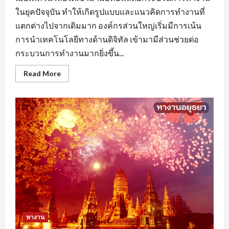
ในยุคปัจจุบัน ทำให้เกิดรูปแบบและแนวคิดการทำงานที่
แตกต่างไปจากเดิมมาก องค์กรส่วนใหญ่เริ่มมีการเน้น
การนำเทคโนโลยีทางด้านดิจิทัล เข้ามามีส่วนช่วยต่อ
กระบวนการทำงานมากยิ่งขึ้น...
Read
Read More
more
about
หา
งาน
นครปฐม
ยุค
ของ
AI
มี
ผล
ต่อ
การ
จ้าง
งาน
หรือ
ไม่
หางาน