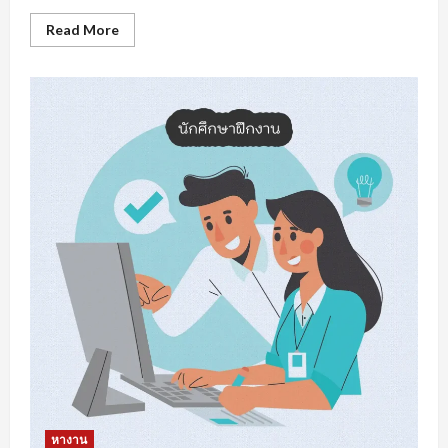
Read
Read More
more
about
หา
งาน
สงขลา
การเต
รี
ยม
ความ
พร้อม
รับมือ
การ
หา
งาน
หางาน