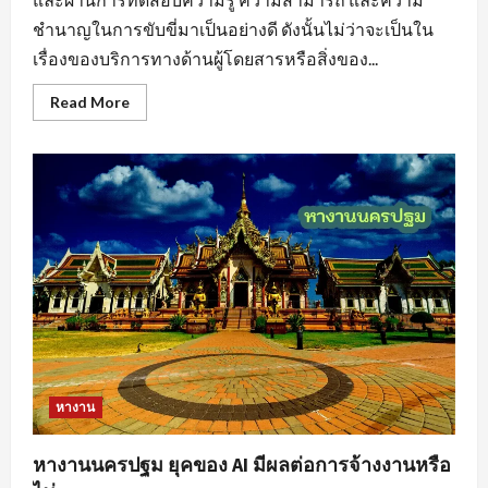
ชำนาญในการขับขี่มาเป็นอย่างดี ดังนั้นไม่ว่าจะเป็นใน
เรื่องของบริการทางด้านผู้โดยสารหรือสิ่งของ...
Read
Read More
more
about
หา
งาน
ขับ
รถ
สร้าง
แรง
บันดาล
ใจ
ให้
กับ
ตนเอง
หางาน
หางานนครปฐม ยุคของ AI มีผลต่อการจ้างงานหรือ