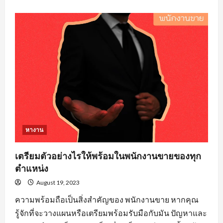
about
คุณสมบัติ
คน
หา
งาน
วิศวะ
ที่
องค์กร
ส่วน
ใหญ่
ต้อง
จาก
ผู้
สมัคร
งาน
หางาน
เตรียมตัวอย่างไรให้พร้อมในพนักงานขายของทุก
ตำแหน่ง
August 19, 2023
ความพร้อมถือเป็นสิ่งสำคัญของ พนักงานขาย หากคุณ
รู้จักที่จะวางแผนหรือเตรียมพร้อมรับมือกับมัน ปัญหาและ