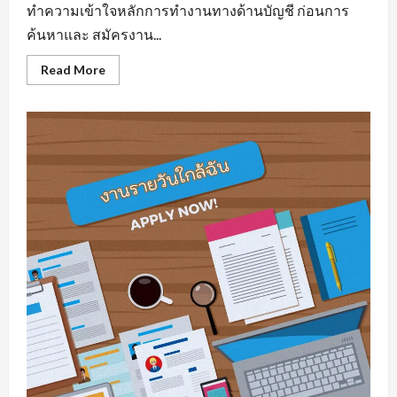
ทำความเข้าใจหลักการทำงานทางด้านบัญชี ก่อนการ
ค้นหาและ สมัครงาน...
Read
Read More
more
about
รับ
สมัคร
บัญชี
มี
พื้น
ฐาน
ความ
รู้
ทาง
ด้าน
สาย
อาชีพ