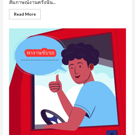
สัมภาษณ์งานครั้งนั้น...
Read
Read More
more
about
หา
งาน
เพชรบูรณ์
รวม
แหล่ง
ตำแหน่ง
งาน
ว่าง
ที่
น่า
สนใจ