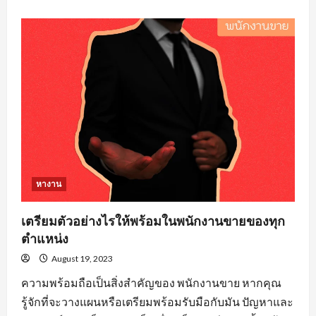
about
คุณสมบัติ
คน
หา
งาน
วิศวะ
ที่
องค์กร
ส่วน
ใหญ่
ต้อง
จาก
ผู้
สมัคร
งาน
หางาน
เตรียมตัวอย่างไรให้พร้อมในพนักงานขายของทุก
ตำแหน่ง
August 19, 2023
ความพร้อมถือเป็นสิ่งสำคัญของ พนักงานขาย หากคุณ
รู้จักที่จะวางแผนหรือเตรียมพร้อมรับมือกับมัน ปัญหาและ