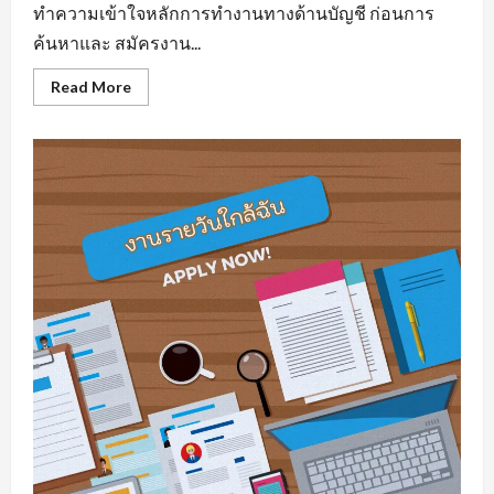
ทำความเข้าใจหลักการทำงานทางด้านบัญชี ก่อนการ
ค้นหาและ สมัครงาน...
Read
Read More
more
about
รับ
สมัคร
บัญชี
มี
พื้น
ฐาน
ความ
รู้
ทาง
ด้าน
สาย
อาชีพ