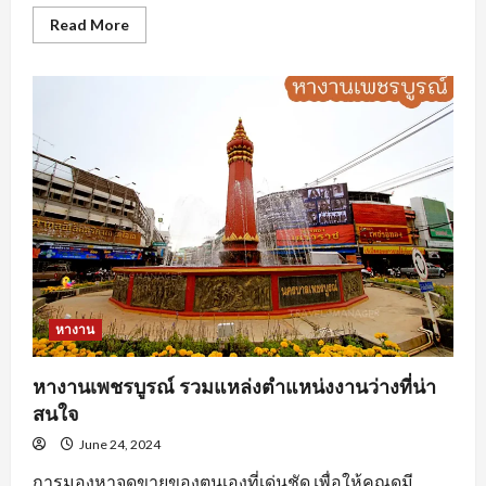
Read
Read More
more
about
นักศึกษา
ฝึกงาน
ต้อง
ทำ
อย่างไร
ถึง
จะ
โดน
ใจ
องค์กร
หางาน
หางานเพชรบูรณ์ รวมแหล่งตำแหน่งงานว่างที่น่า
สนใจ
June 24, 2024
การมองหาจุดขายของตนเองที่เด่นชัด เพื่อให้คุณดูมี