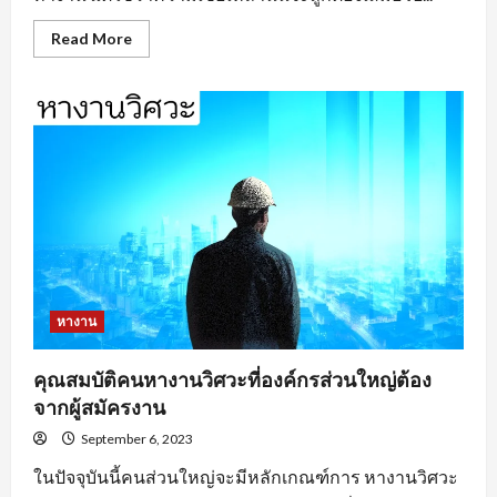
Read
Read More
more
about
หา
งาน
อยุธยา
ตาม
ประเภท
ของ
งาน
หางาน
คุณสมบัติคนหางานวิศวะที่องค์กรส่วนใหญ่ต้อง
จากผู้สมัครงาน
September 6, 2023
ในปัจจุบันนี้คนส่วนใหญ่จะมีหลักเกณฑ์การ หางานวิศวะ