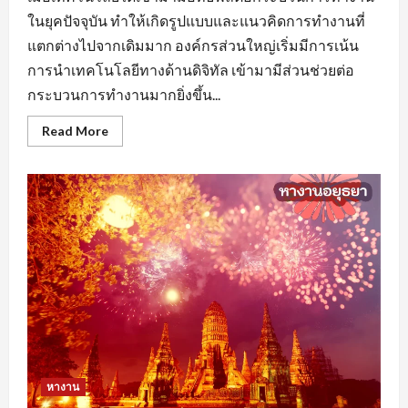
ในยุคปัจจุบัน ทำให้เกิดรูปแบบและแนวคิดการทำงานที่
แตกต่างไปจากเดิมมาก องค์กรส่วนใหญ่เริ่มมีการเน้น
การนำเทคโนโลยีทางด้านดิจิทัล เข้ามามีส่วนช่วยต่อ
กระบวนการทำงานมากยิ่งขึ้น...
Read
Read More
more
about
หา
งาน
นครปฐม
ยุค
ของ
AI
มี
ผล
ต่อ
การ
จ้าง
งาน
หรือ
ไม่
หางาน