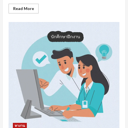
Read
Read More
more
about
หา
งาน
สงขลา
การเต
รี
ยม
ความ
พร้อม
รับมือ
การ
หา
งาน
หางาน