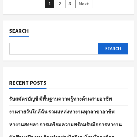
ตัวอย่าง
Posts
1
2
3
Next
ไร
ให้
พร้อม
pagination
ใน
พนักงาน
ขาย
SEARCH
ของ
ทุก
ตำแหน่ง
SEARCH
RECENT POSTS
รับสมัครบัญชี มีพื้นฐานความรู้ทางด้านสายอาชีพ
งานรายวันใกล้ฉัน รวมแหล่งหางานทุกสาขาอาชีพ
หางานสงขลา การเตรียมความพร้อมรับมือการหางาน