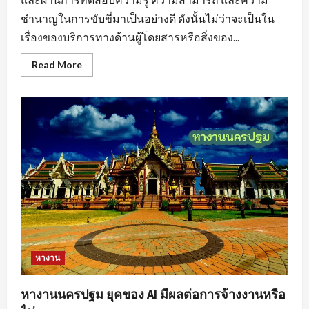
ชำนาญในการขับขี่มาเป็นอย่างดี ดังนั้นไม่ว่าจะเป็นใน
เรื่องของบริการทางด้านผู้โดยสารหรือสิ่งของ...
Read
Read More
more
about
หา
งาน
ขับ
รถ
สร้าง
แรง
บันดาล
ใจ
ให้
กับ
ตนเอง
หางาน
หางานนครปฐม ยุคของ AI มีผลต่อการจ้างงานหรือ