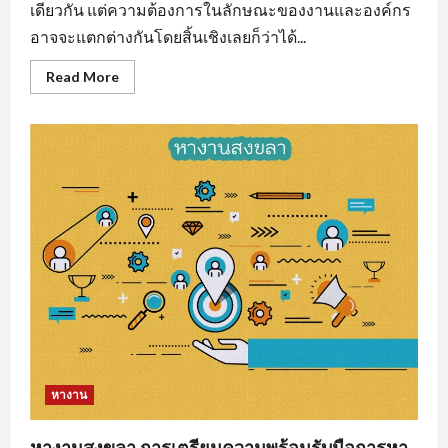
เดียวกัน แต่ความต้องการในลักษณะของงานและองค์กร
อาจจะแตกต่างกันโดยสิ้นเชิงเลยก็ว่าได้...
Read
Read More
more
about
งาน
ราย
วัน
ใกล้
ฉัน
รวม
แหล่ง
หา
งาน
ทุก
สาขา
อาชีพ
หางาน
หางานสงขลา การเตรียมความพร้อมรับมือการหา