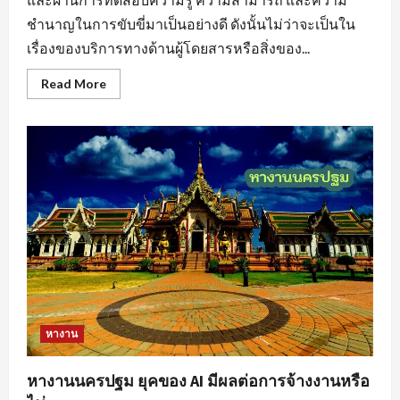
ชำนาญในการขับขี่มาเป็นอย่างดี ดังนั้นไม่ว่าจะเป็นใน
เรื่องของบริการทางด้านผู้โดยสารหรือสิ่งของ...
Read
Read More
more
about
หา
งาน
ขับ
รถ
สร้าง
แรง
บันดาล
ใจ
ให้
กับ
ตนเอง
หางาน
หางานนครปฐม ยุคของ AI มีผลต่อการจ้างงานหรือ