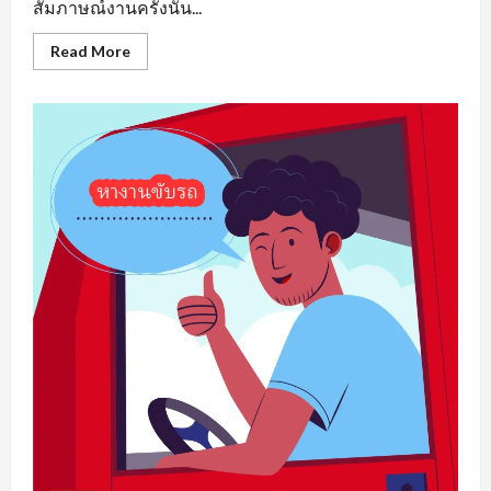
สัมภาษณ์งานครั้งนั้น...
Read
Read More
more
about
หา
งาน
เพชรบูรณ์
รวม
แหล่ง
ตำแหน่ง
งาน
ว่าง
ที่
น่า
สนใจ