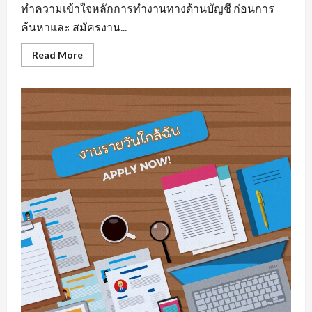
ทำความเข้าใจหลักการทำงานทางด้านบัญชี ก่อนการ
ค้นหาและ สมัครงาน...
Read
Read More
more
about
รับ
สมัคร
บัญชี
มี
พื้น
ฐาน
ความ
รู้
ทาง
ด้าน
สาย
อาชีพ