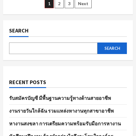
ตัวอย่าง
Posts
1
2
3
Next
ไร
ให้
พร้อม
pagination
ใน
พนักงาน
ขาย
SEARCH
ของ
ทุก
ตำแหน่ง
SEARCH
RECENT POSTS
รับสมัครบัญชี มีพื้นฐานความรู้ทางด้านสายอาชีพ
งานรายวันใกล้ฉัน รวมแหล่งหางานทุกสาขาอาชีพ
หางานสงขลา การเตรียมความพร้อมรับมือการหางาน