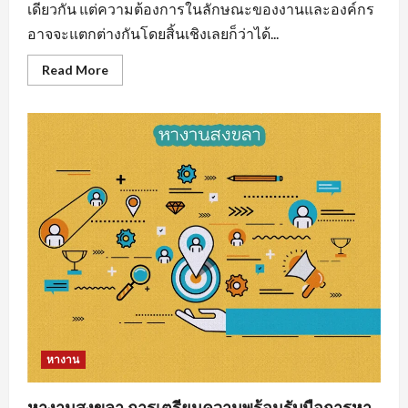
เดียวกัน แต่ความต้องการในลักษณะของงานและองค์กร
อาจจะแตกต่างกันโดยสิ้นเชิงเลยก็ว่าได้...
Read
Read More
more
about
งาน
ราย
วัน
ใกล้
ฉัน
รวม
แหล่ง
หา
งาน
ทุก
สาขา
อาชีพ
หางาน
หางานสงขลา การเตรียมความพร้อมรับมือการหา