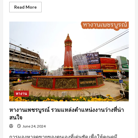
Read
Read More
more
about
นักศึกษา
ฝึกงาน
ต้อง
ทำ
อย่างไร
ถึง
จะ
โดน
ใจ
องค์กร
หางาน
หางานเพชรบูรณ์ รวมแหล่งตำแหน่งงานว่างที่น่า
สนใจ
June 24, 2024
การมองหาจุดขายของตนเองที่เด่นชัด เพื่อให้คุณดูมี