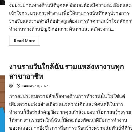
งบประมาณทางด้านนิติบุคคล ย่อมจะต้องมีความละเอียดและ
เข้าใจกระบวนการทำงาน เพื่อให้สามารถบันทึกสรุปรายการ
รายรับและรายจ่ายได้อย่างถูกต้อง การทำความเข้าใจหลักกา
ทำงานทางด้านบัญชี ก่อนการค้นหาและ สมัครงาน...
Read
Read More
more
about
รับ
สมัคร
บัญชี
งานรายวันใกล้ฉัน รวมแหล่งหางานทุก
มี
พื้น
ฐาน
สาขาอาชีพ
ความ
รู้
ทาง
January 10, 2025
ด้าน
สาย
การจะประสบความสำเร็จทางด้านการทำงานนั้น ไม่ใช่แต่
อาชีพ
เพียงความเก่งอย่างเดียว แนวความคิดและทัศนคติในการ
ทำงานก็ถือว่าสำคัญ ยิ่งหากคุณกำลังมองหาโอกาสสร้างราย
ได้จาก งานรายวันใกล้ฉัน ก็ยิ่งจะต้องพัฒนาฝีมือการทำงาน
ของตนเองมากยิ่งขึ้น การสื่อสารหรือสร้างความสัมพันธ์ที่ดีกั