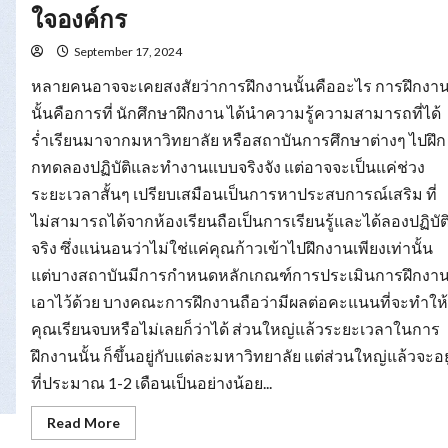
ยม
ใจองค์กร
ความ
พร้อม
รับมือ
September 17, 2024
การ
หา
หลายคนอาจจะเคยสงสัยว่าการฝึกงานนั้นคืออะไร การฝึกงา
งาน
นั้นคือการที่ นักศึกษาฝึกงาน ได้นำความรู้ความสามารถที่ได้
ร่ำเรียนมาจากมหาวิทยาลัย หรือสถาบันการศึกษาต่างๆ ไปฝึก
กทดลองปฏิบัติและทำงานแบบจริงจัง แต่อาจจะเป็นแค่ช่วง
ระยะเวลาสั้นๆ เปรียบเสมือนเป็นการหาประสบการณ์เสริม ที่
ไม่สามารถได้จากห้องเรียนถือเป็นการเรียนรู้และได้ลองปฏิบัต
จริง ซึ่งแน่นอนว่าไม่ใช่แค่คุณก้าวเข้าไปฝึกงานเพียงเท่านั้น
แต่บางสถาบันมีการกำหนดหลักเกณฑ์การประเมินการฝึกงา
เอาไว้ด้วย บางคณะการฝึกงานถือว่ามีผลต่อคะแนนที่จะทำให้
คุณเรียนจบหรือไม่เลยก็ว่าได้ ส่วนใหญ่แล้วระยะเวลาในการ
ฝึกงานนั้น ก็ขึ้นอยู่กับแต่ละมหาวิทยาลัย แต่ส่วนใหญ่แล้วจะอยู
ที่ประมาณ 1-2 เดือนเป็นอย่างน้อย...
Read
Read More
more