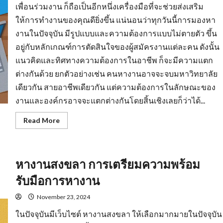
เพื่อนร่วมงาน ก็ถือเป็นอีกหนึ่งเครื่องมือที่จะช่วยส่งเสริม
ให้การทำงานของคุณดียิ่งขึ้น แน่นอนว่าทุกวันนี้การมองหา
งานในปัจจุบัน มีรูปแบบและความต้องการแบบไม่ตายตัว ขึ้น
อยู่กับหลักเกณฑ์การตัดสินใจของผู้สมัครงานแต่ละคน ดังนั้น
แนวคิดและทิศทางความต้องการในอาชีพ ก็จะมีความแตก
ต่างกันด้วย ยกตัวอย่างเช่น คนหางานอาจจะจบมหาวิทยาลัย
เดียวกัน สายอาชีพเดียวกัน แต่ความต้องการในลักษณะของ
งานและองค์กรอาจจะแตกต่างกันโดยสิ้นเชิงเลยก็ว่าได้...
Read
Read More
more
about
งาน
ราย
วัน
หางานสงขลา การเตรียมความพร้อม
ใกล้
ฉัน
รวม
รับมือการหางาน
แหล่ง
หา
งาน
November 23, 2024
ทุก
สาขา
ในปัจจุบันมีเว็บไซต์ หางานสงขลา ให้เลือกมากมายในปัจจุบัน
อาชีพ