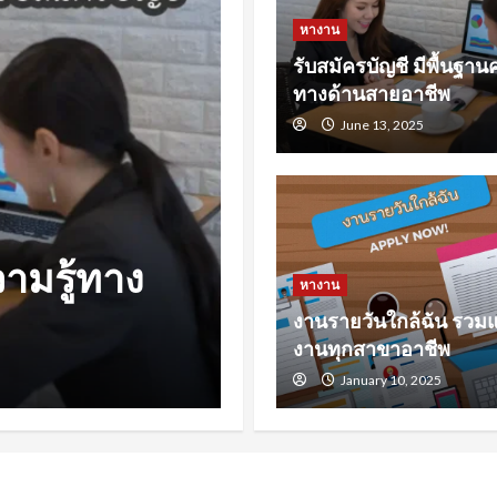
หางาน
รับสมัครบัญชี มีพื้นฐานค
ทางด้านสายอาชีพ
June 13, 2025
หางาน
หล่งหางาน
หางานสงขลา 
หางาน
งานรายวันใกล้ฉัน รวม
รับมือการหา
งานทุกสาขาอาชีพ
November 23, 2024
January 10, 2025