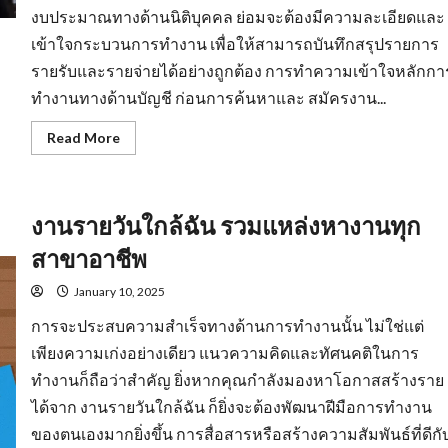
งบประมาณทางด้านนิติบุคคล ย่อมจะต้องมีความละเอียดและ
เข้าใจกระบวนการทำงาน เพื่อให้สามารถบันทึกสรุปรายการ
รายรับและรายจ่ายได้อย่างถูกต้อง การทำความเข้าใจหลักกา
ทำงานทางด้านบัญชี ก่อนการค้นหาและ สมัครงาน...
Read
Read More
more
about
รับ
สมัคร
บัญชี
งานรายวันใกล้ฉัน รวมแหล่งหางานทุก
มี
พื้น
ฐาน
สาขาอาชีพ
ความ
รู้
ทาง
January 10, 2025
ด้าน
สาย
การจะประสบความสำเร็จทางด้านการทำงานนั้น ไม่ใช่แต่
อาชีพ
เพียงความเก่งอย่างเดียว แนวความคิดและทัศนคติในการ
ทำงานก็ถือว่าสำคัญ ยิ่งหากคุณกำลังมองหาโอกาสสร้างราย
ได้จาก งานรายวันใกล้ฉัน ก็ยิ่งจะต้องพัฒนาฝีมือการทำงาน
ของตนเองมากยิ่งขึ้น การสื่อสารหรือสร้างความสัมพันธ์ที่ดีกั