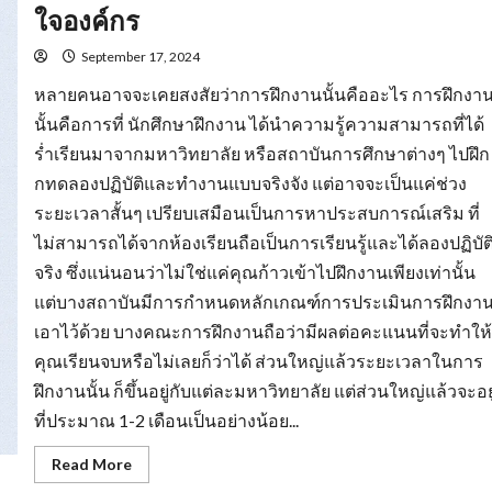
ยม
ใจองค์กร
ความ
พร้อม
รับมือ
September 17, 2024
การ
หา
หลายคนอาจจะเคยสงสัยว่าการฝึกงานนั้นคืออะไร การฝึกงา
งาน
นั้นคือการที่ นักศึกษาฝึกงาน ได้นำความรู้ความสามารถที่ได้
ร่ำเรียนมาจากมหาวิทยาลัย หรือสถาบันการศึกษาต่างๆ ไปฝึก
กทดลองปฏิบัติและทำงานแบบจริงจัง แต่อาจจะเป็นแค่ช่วง
ระยะเวลาสั้นๆ เปรียบเสมือนเป็นการหาประสบการณ์เสริม ที่
ไม่สามารถได้จากห้องเรียนถือเป็นการเรียนรู้และได้ลองปฏิบัต
จริง ซึ่งแน่นอนว่าไม่ใช่แค่คุณก้าวเข้าไปฝึกงานเพียงเท่านั้น
แต่บางสถาบันมีการกำหนดหลักเกณฑ์การประเมินการฝึกงา
เอาไว้ด้วย บางคณะการฝึกงานถือว่ามีผลต่อคะแนนที่จะทำให้
คุณเรียนจบหรือไม่เลยก็ว่าได้ ส่วนใหญ่แล้วระยะเวลาในการ
ฝึกงานนั้น ก็ขึ้นอยู่กับแต่ละมหาวิทยาลัย แต่ส่วนใหญ่แล้วจะอยู
ที่ประมาณ 1-2 เดือนเป็นอย่างน้อย...
Read
Read More
more