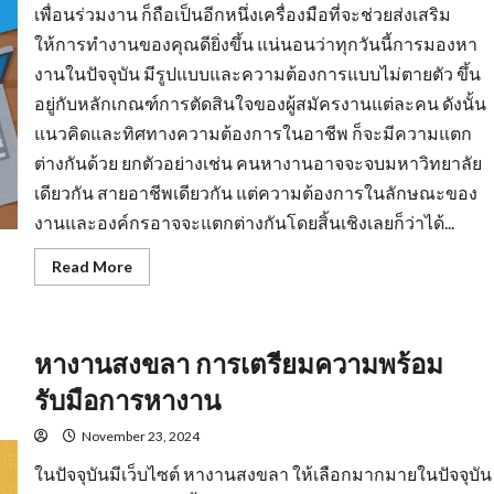
เพื่อนร่วมงาน ก็ถือเป็นอีกหนึ่งเครื่องมือที่จะช่วยส่งเสริม
ให้การทำงานของคุณดียิ่งขึ้น แน่นอนว่าทุกวันนี้การมองหา
งานในปัจจุบัน มีรูปแบบและความต้องการแบบไม่ตายตัว ขึ้น
อยู่กับหลักเกณฑ์การตัดสินใจของผู้สมัครงานแต่ละคน ดังนั้น
แนวคิดและทิศทางความต้องการในอาชีพ ก็จะมีความแตก
ต่างกันด้วย ยกตัวอย่างเช่น คนหางานอาจจะจบมหาวิทยาลัย
เดียวกัน สายอาชีพเดียวกัน แต่ความต้องการในลักษณะของ
งานและองค์กรอาจจะแตกต่างกันโดยสิ้นเชิงเลยก็ว่าได้...
Read
Read More
more
about
งาน
ราย
วัน
หางานสงขลา การเตรียมความพร้อม
ใกล้
ฉัน
รวม
รับมือการหางาน
แหล่ง
หา
งาน
November 23, 2024
ทุก
สาขา
ในปัจจุบันมีเว็บไซต์ หางานสงขลา ให้เลือกมากมายในปัจจุบัน
อาชีพ