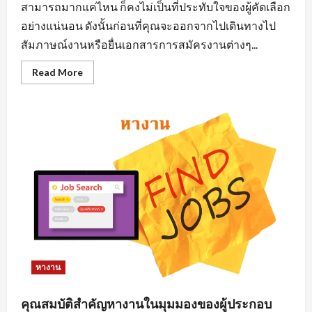
สามารถมากแค่ไหน ก็คงไม่เป็นที่ประทับใจของผู้คัดเลือก
อย่างแน่นอน ดังนั้นก่อนที่คุณจะออกจากไปเดินทางไป
สัมภาษณ์งานหรือยื่นเอกสารการสมัครงานต่างๆ...
Read
Read More
more
about
การ
แต่ง
ตัว
มี
ผล
ต่อ
การ
หา
งาน
นิคม
อุตสาหกรรม
อย่างไร
หางาน
คุณสมบัติสำคัญหางานในมุมมองของผู้ประกอบ