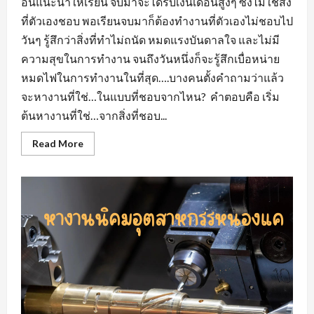
อื่นแนะนำให้เรียน จบมาจะได้รับเงินเดือนสูงๆ ซึ่งไม่ใช่สิ่ง
ที่ตัวเองชอบ พอเรียนจบมาก็ต้องทำงานที่ตัวเองไม่ชอบไป
วันๆ รู้สึกว่าสิ่งที่ทำไม่ถนัด หมดแรงบันดาลใจ และไม่มี
ความสุขในการทำงาน จนถึงวันหนึ่งก็จะรู้สึกเบื่อหน่าย
หมดไฟในการทำงานในที่สุด….บางคนตั้งคำถามว่าแล้ว
จะหางานที่ใช่…ในแบบที่ชอบจากไหน? คำตอบคือ เริ่ม
ต้นหางานที่ใช่…จากสิ่งที่ชอบ...
Read
Read More
more
about
หา
งาน
ที่
ใช่…
ใน
แบบ
ที่
ชอบ
หา
งาน
สวน
อุตสาหกรรม
โรจ
นะ
อยุธยา