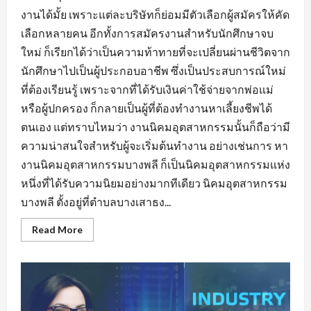
งานได้มั้ย เพราะแต่ละบริษัทก็ย่อมมีตัวเลือกผู้สมัครให้คัด
เลือกหลายคน อีกทั้งการสมัครงานสำหรับนักศึกษาจบ
ใหม่ ก็เรียกได้ว่าเป็นความท้าทายที่จะเปลี่ยนผ่านชีวิตจาก
นักศึกษาไปเป็นผู้ประกอบอาชีพ ซึ่งเป็นประสบการณ์ใหม่
ที่ต้องเรียนรู้ เพราะจากที่ได้รับเงินค่าใช้จ่ายจากพ่อแม่
หรือผู้ปกครอง ก็กลายเป็นผู้ที่ต้องทำงานหาเลี้ยงชีพได้
ตนเอง แต่ทราบไหมว่า งานนิคมอุตสาหกรรมนั้นก็ถือว่ามี
ความน่าสนใจสำหรับผู้จะเริ่มต้นทำงาน อย่างเช่นการ หา
งานนิคมอุตสาหกรรมบางพลี ก็เป็นนิคมอุตสาหกรรมแห่ง
หนึ่งที่ได้รับความนิยมอย่างมากทีเดียว นิคมอุตสาหกรรม
บางพลี ตั้งอยู่ที่ตำบลบางเสาธง...
Read
Read More
more
about
หา
งาน
นิคม
อุตสาหกรรม
บางพลี
มี