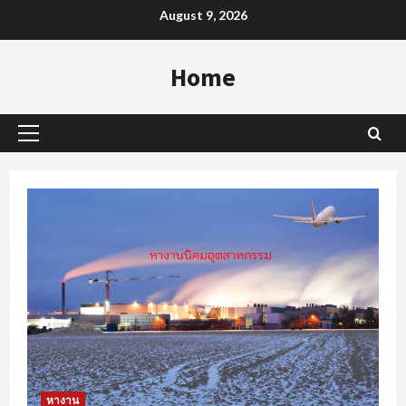
Skip
August 9, 2026
to
content
Home
Primary
Menu
หางาน