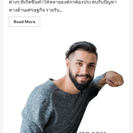
ต่างๆ ที่เกิดขึ้นทำให้หลายองค์กรต้องประสบกับปัญหา
ทางด้านเศรษฐกิจ รายรับ...
Read
Read More
more
about
คุณสมบัติ
สำคัญ
หา
งาน
ใน
มุม
มอง
ของ
ผู้
ประกอบ
การ