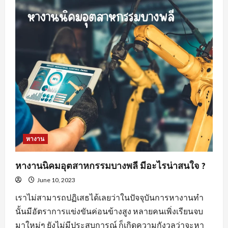
สำคัญ
ของ
พฤติกรรม
คน
หา
พนักงาน
ขาย
สร้าง
ความ
พึง
พอใจ
ให้
แก่
องค์กร
หางาน
หางานนิคมอุตสาหกรรมบางพลี มีอะไรน่าสนใจ ?
June 10, 2023
เราไม่สามารถปฏิเสธได้เลยว่าในปัจจุบันการหางานทำ
นั้นมีอัตราการแข่งขันค่อนข้างสูง หลายคนเพิ่งเรียนจบ
มาใหม่ๆ ยังไม่มีประสบการณ์ ก็เกิดความกังวลว่าจะหา