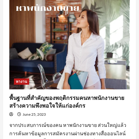
ดี
ใน
การ
หา
งานprogrammerเพื่อ
ให้
เกิด
ประสิทธิภาพ
หางาน
พื้นฐานที่สำคัญของพฤติกรรมคนหาพนักงานขาย
สร้างความพึงพอใจให้แก่องค์กร
June 25, 2023
จากประสบการณ์ของคน หาพนักงานขาย ส่วนใหญ่แล้ว
การค้นหาข้อมูลการสมัครงานผ่านช่องทางสื่อออนไลน์