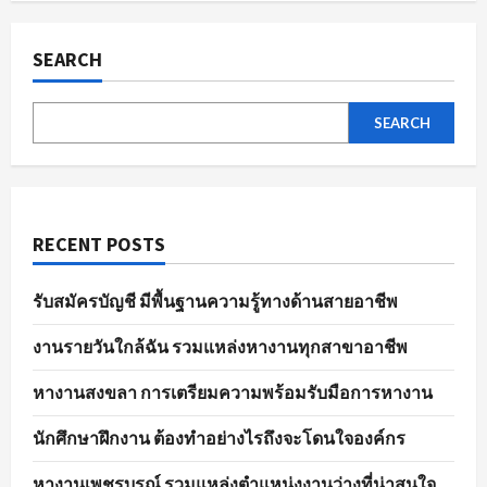
ผล
pagination
การ
สมัคร
งาน
SEARCH
อย่าง
มี
ประสิทธิภาพ
SEARCH
RECENT POSTS
รับสมัครบัญชี มีพื้นฐานความรู้ทางด้านสายอาชีพ
งานรายวันใกล้ฉัน รวมแหล่งหางานทุกสาขาอาชีพ
หางานสงขลา การเตรียมความพร้อมรับมือการหางาน
นักศึกษาฝึกงาน ต้องทำอย่างไรถึงจะโดนใจองค์กร
หางานเพชรบูรณ์ รวมแหล่งตำแหน่งงานว่างที่น่าสนใจ