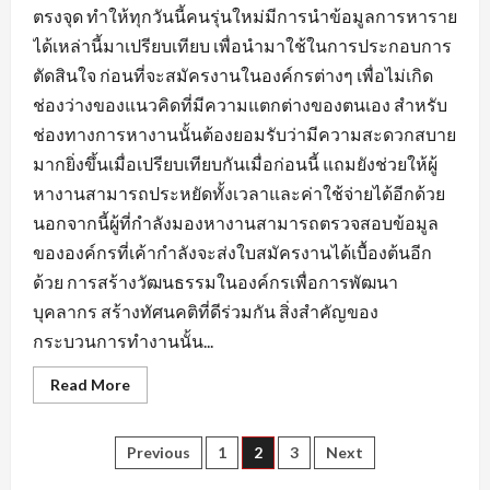
ตรงจุด ทำให้ทุกวันนี้คนรุ่นใหม่มีการนำข้อมูลการหาราย
ได้เหล่านี้มาเปรียบเทียบ เพื่อนำมาใช้ในการประกอบการ
ตัดสินใจ ก่อนที่จะสมัครงานในองค์กรต่างๆ เพื่อไม่เกิด
ช่องว่างของแนวคิดที่มีความแตกต่างของตนเอง สำหรับ
ช่องทางการหางานนั้นต้องยอมรับว่ามีความสะดวกสบาย
มากยิ่งขึ้นเมื่อเปรียบเทียบกันเมื่อก่อนนี้ แถมยังช่วยให้ผู้
หางานสามารถประหยัดทั้งเวลาและค่าใช้จ่ายได้อีกด้วย
นอกจากนี้ผู้ที่กำลังมองหางานสามารถตรวจสอบข้อมูล
ขององค์กรที่เค้ากำลังจะส่งใบสมัครงานได้เบื้องต้นอีก
ด้วย การสร้างวัฒนธรรมในองค์กรเพื่อการพัฒนา
บุคลากร สร้างทัศนคติที่ดีร่วมกัน สิ่งสำคัญของ
กระบวนการทำงานนั้น...
Read
Read More
more
about
ข้อมูล
ที่
Posts
Previous
1
2
3
Next
ใช้
แสดง