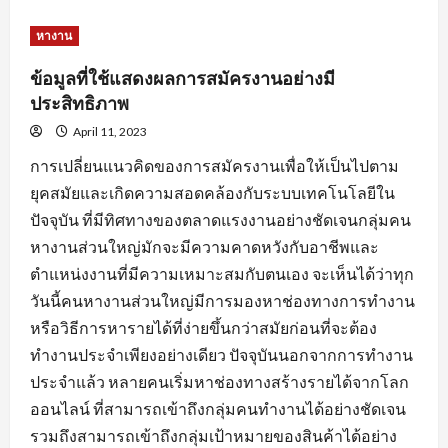
about
หัวใจ
สำคัญ
หางาน
ของ
การ
สมัคร
ข้อมูลที่ใช้แสดงผลการสมัครงานอย่างมี
งาน
พร้อม
ประสิทธิภาพ
คำ
แนะนำ
April 11, 2023
ปรับ
แต่ง
การเปลี่ยนแนวคิดของการสมัครงานเพื่อให้เป็นไปตาม
ข้อมูล
ใบ
ยุคสมัยและเกิดความสอดคล้องกับระบบเทคโนโลยีใน
สมัคร
ปัจจุบัน ที่มีทิศทางของตลาดแรงงานอย่างชัดเจนกลุ่มคน
หางานส่วนใหญ่มักจะมีความคาดหวังกับอาชีพและ
ตำแหน่งงานที่มีความเหมาะสมกับตนเอง จะเห็นได้ว่าทุก
วันนี้คนหางานส่วนใหญ่มีการมองหาช่องทางการทำงาน
หรือวิธีการหารายได้ที่ง่ายขึ้นกว่าสมัยก่อนที่จะต้อง
ทำงานประจำเพียงอย่างเดียว ปัจจุบันนอกจากการทำงาน
ประจำแล้ว หลายคนเริ่มหาช่องทางสร้างรายได้จากโลก
ออนไลน์ ที่สามารถเข้าถึงกลุ่มคนทำงานได้อย่างชัดเจน
รวมถึงสามารถเข้าถึงกลุ่มเป้าหมายของสินค้าได้อย่าง