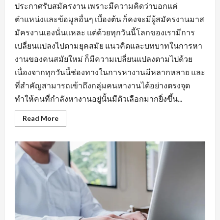
ประกาศรับสมัครงาน เพราะมีความคิดว่าบอกแค่
ตำแหน่งและข้อมูลอื่นๆ เบื้องต้น ก็คงจะมีผู้สมัครงานมาส
มัครงานเองนั่นแหละ แต่ด้วยทุกวันนี้โลกของเรามีการ
เปลี่ยนแปลงไปตามยุคสมัย แนวคิดและบทบาทในการหา
งานของคนสมัยใหม่ ก็มีความเปลี่ยนแปลงตามไปด้วย
เนื่องจากทุกวันนี้ช่องทางในการหางานมีหลากหลาย และ
ที่สำคัญสามารถเข้าถึงกลุ่มคนหางานได้อย่างตรงจุด
ทำให้คนที่กำลังหางานอยู่นั้นมีตัวเลือกมากยิ่งขึ้น...
Read
Read More
more
about
กฏ
เหล็ก
ของ
การ
หา
งาน
นิคม
อุตสาหกรรม
หนองแค
ที่
ต้อง
มี