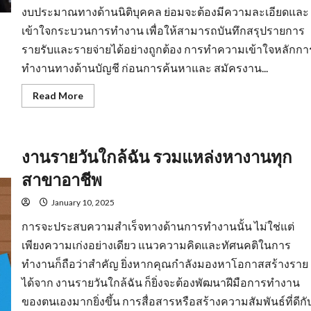
งบประมาณทางด้านนิติบุคคล ย่อมจะต้องมีความละเอียดและ
เข้าใจกระบวนการทำงาน เพื่อให้สามารถบันทึกสรุปรายการ
รายรับและรายจ่ายได้อย่างถูกต้อง การทำความเข้าใจหลักกา
ทำงานทางด้านบัญชี ก่อนการค้นหาและ สมัครงาน...
Read
Read More
more
about
รับ
สมัคร
บัญชี
งานรายวันใกล้ฉัน รวมแหล่งหางานทุก
มี
พื้น
ฐาน
สาขาอาชีพ
ความ
รู้
ทาง
January 10, 2025
ด้าน
สาย
การจะประสบความสำเร็จทางด้านการทำงานนั้น ไม่ใช่แต่
อาชีพ
เพียงความเก่งอย่างเดียว แนวความคิดและทัศนคติในการ
ทำงานก็ถือว่าสำคัญ ยิ่งหากคุณกำลังมองหาโอกาสสร้างราย
ได้จาก งานรายวันใกล้ฉัน ก็ยิ่งจะต้องพัฒนาฝีมือการทำงาน
ของตนเองมากยิ่งขึ้น การสื่อสารหรือสร้างความสัมพันธ์ที่ดีกั