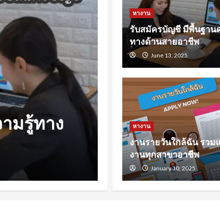
หางาน
รับสมัครบัญชี มีพื้นฐานค
ทางด้านสายอาชีพ
June 13, 2025
หางาน
หล่งหางาน
หางานสงขลา 
หางาน
งานรายวันใกล้ฉัน รวม
รับมือการหา
งานทุกสาขาอาชีพ
November 23, 2024
January 10, 2025