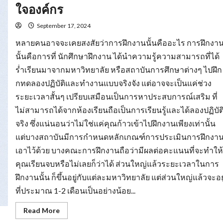
ยม
ใจองค์กร
ความ
พร้อม
รับมือ
September 17, 2024
การ
หา
หลายคนอาจจะเคยสงสัยว่าการฝึกงานนั้นคืออะไร การฝึกงา
งาน
นั้นคือการที่ นักศึกษาฝึกงาน ได้นำความรู้ความสามารถที่ได้
ร่ำเรียนมาจากมหาวิทยาลัย หรือสถาบันการศึกษาต่างๆ ไปฝึก
กทดลองปฏิบัติและทำงานแบบจริงจัง แต่อาจจะเป็นแค่ช่วง
ระยะเวลาสั้นๆ เปรียบเสมือนเป็นการหาประสบการณ์เสริม ที่
ไม่สามารถได้จากห้องเรียนถือเป็นการเรียนรู้และได้ลองปฏิบัต
จริง ซึ่งแน่นอนว่าไม่ใช่แค่คุณก้าวเข้าไปฝึกงานเพียงเท่านั้น
แต่บางสถาบันมีการกำหนดหลักเกณฑ์การประเมินการฝึกงา
เอาไว้ด้วย บางคณะการฝึกงานถือว่ามีผลต่อคะแนนที่จะทำให้
คุณเรียนจบหรือไม่เลยก็ว่าได้ ส่วนใหญ่แล้วระยะเวลาในการ
ฝึกงานนั้น ก็ขึ้นอยู่กับแต่ละมหาวิทยาลัย แต่ส่วนใหญ่แล้วจะอยู
ที่ประมาณ 1-2 เดือนเป็นอย่างน้อย...
Read
Read More
more