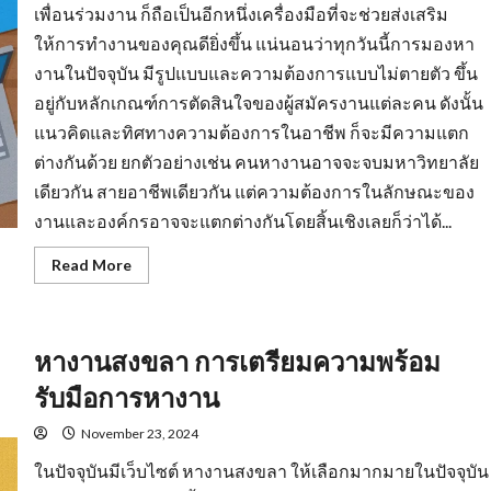
เพื่อนร่วมงาน ก็ถือเป็นอีกหนึ่งเครื่องมือที่จะช่วยส่งเสริม
ให้การทำงานของคุณดียิ่งขึ้น แน่นอนว่าทุกวันนี้การมองหา
งานในปัจจุบัน มีรูปแบบและความต้องการแบบไม่ตายตัว ขึ้น
อยู่กับหลักเกณฑ์การตัดสินใจของผู้สมัครงานแต่ละคน ดังนั้น
แนวคิดและทิศทางความต้องการในอาชีพ ก็จะมีความแตก
ต่างกันด้วย ยกตัวอย่างเช่น คนหางานอาจจะจบมหาวิทยาลัย
เดียวกัน สายอาชีพเดียวกัน แต่ความต้องการในลักษณะของ
งานและองค์กรอาจจะแตกต่างกันโดยสิ้นเชิงเลยก็ว่าได้...
Read
Read More
more
about
งาน
ราย
วัน
หางานสงขลา การเตรียมความพร้อม
ใกล้
ฉัน
รวม
รับมือการหางาน
แหล่ง
หา
งาน
November 23, 2024
ทุก
สาขา
ในปัจจุบันมีเว็บไซต์ หางานสงขลา ให้เลือกมากมายในปัจจุบัน
อาชีพ