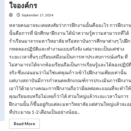
ยม
ใจองค์กร
ความ
พร้อม
รับมือ
September 17, 2024
การ
หา
หลายคนอาจจะเคยสงสัยว่าการฝึกงานนั้นคืออะไร การฝึกงา
งาน
นั้นคือการที่ นักศึกษาฝึกงาน ได้นำความรู้ความสามารถที่ได้
ร่ำเรียนมาจากมหาวิทยาลัย หรือสถาบันการศึกษาต่างๆ ไปฝึก
กทดลองปฏิบัติและทำงานแบบจริงจัง แต่อาจจะเป็นแค่ช่วง
ระยะเวลาสั้นๆ เปรียบเสมือนเป็นการหาประสบการณ์เสริม ที่
ไม่สามารถได้จากห้องเรียนถือเป็นการเรียนรู้และได้ลองปฏิบัต
จริง ซึ่งแน่นอนว่าไม่ใช่แค่คุณก้าวเข้าไปฝึกงานเพียงเท่านั้น
แต่บางสถาบันมีการกำหนดหลักเกณฑ์การประเมินการฝึกงา
เอาไว้ด้วย บางคณะการฝึกงานถือว่ามีผลต่อคะแนนที่จะทำให้
คุณเรียนจบหรือไม่เลยก็ว่าได้ ส่วนใหญ่แล้วระยะเวลาในการ
ฝึกงานนั้น ก็ขึ้นอยู่กับแต่ละมหาวิทยาลัย แต่ส่วนใหญ่แล้วจะอยู
ที่ประมาณ 1-2 เดือนเป็นอย่างน้อย...
Read
Read More
more