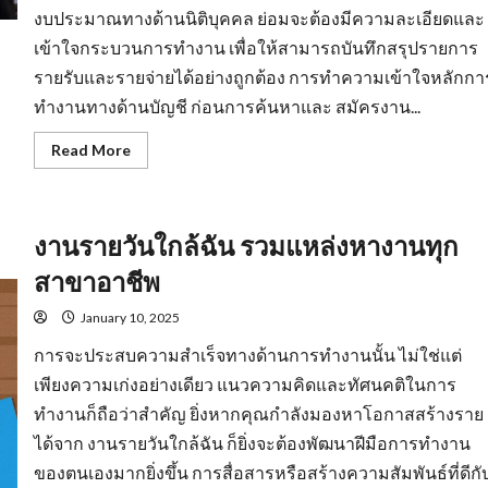
งบประมาณทางด้านนิติบุคคล ย่อมจะต้องมีความละเอียดและ
เข้าใจกระบวนการทำงาน เพื่อให้สามารถบันทึกสรุปรายการ
รายรับและรายจ่ายได้อย่างถูกต้อง การทำความเข้าใจหลักกา
ทำงานทางด้านบัญชี ก่อนการค้นหาและ สมัครงาน...
Read
Read More
more
about
รับ
สมัคร
บัญชี
งานรายวันใกล้ฉัน รวมแหล่งหางานทุก
มี
พื้น
ฐาน
สาขาอาชีพ
ความ
รู้
ทาง
January 10, 2025
ด้าน
สาย
การจะประสบความสำเร็จทางด้านการทำงานนั้น ไม่ใช่แต่
อาชีพ
เพียงความเก่งอย่างเดียว แนวความคิดและทัศนคติในการ
ทำงานก็ถือว่าสำคัญ ยิ่งหากคุณกำลังมองหาโอกาสสร้างราย
ได้จาก งานรายวันใกล้ฉัน ก็ยิ่งจะต้องพัฒนาฝีมือการทำงาน
ของตนเองมากยิ่งขึ้น การสื่อสารหรือสร้างความสัมพันธ์ที่ดีกั