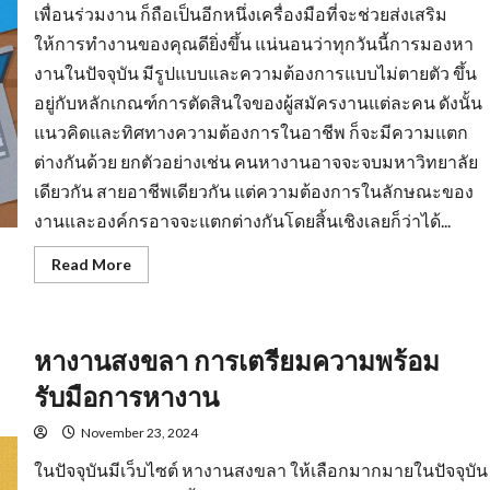
เพื่อนร่วมงาน ก็ถือเป็นอีกหนึ่งเครื่องมือที่จะช่วยส่งเสริม
ให้การทำงานของคุณดียิ่งขึ้น แน่นอนว่าทุกวันนี้การมองหา
งานในปัจจุบัน มีรูปแบบและความต้องการแบบไม่ตายตัว ขึ้น
อยู่กับหลักเกณฑ์การตัดสินใจของผู้สมัครงานแต่ละคน ดังนั้น
แนวคิดและทิศทางความต้องการในอาชีพ ก็จะมีความแตก
ต่างกันด้วย ยกตัวอย่างเช่น คนหางานอาจจะจบมหาวิทยาลัย
เดียวกัน สายอาชีพเดียวกัน แต่ความต้องการในลักษณะของ
งานและองค์กรอาจจะแตกต่างกันโดยสิ้นเชิงเลยก็ว่าได้...
Read
Read More
more
about
งาน
ราย
วัน
หางานสงขลา การเตรียมความพร้อม
ใกล้
ฉัน
รวม
รับมือการหางาน
แหล่ง
หา
งาน
November 23, 2024
ทุก
สาขา
ในปัจจุบันมีเว็บไซต์ หางานสงขลา ให้เลือกมากมายในปัจจุบัน
อาชีพ