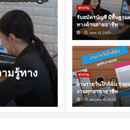
หางาน
รับสมัครบัญชี มีพื้นฐานค
ทางด้านสายอาชีพ
June 13, 2025
หางาน
หล่งหางาน
หางานสงขลา 
หางาน
งานรายวันใกล้ฉัน รวม
รับมือการหา
งานทุกสาขาอาชีพ
November 23, 2024
January 10, 2025