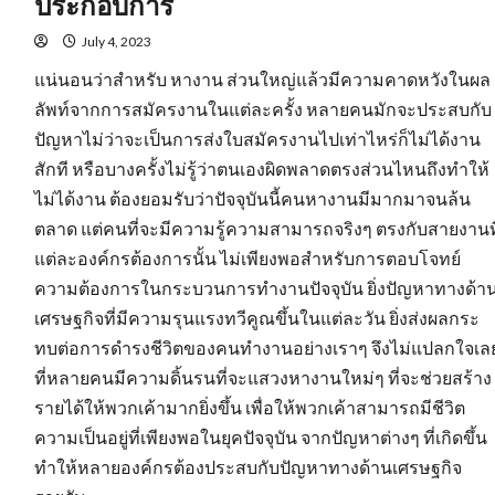
ประกอบการ
การ
หา
งาน
July 4, 2023
นิคม
อุตสาหกรรม
แน่นอนว่าสำหรับ หางาน ส่วนใหญ่แล้วมีความคาดหวังในผล
อย่างไร
ลัพท์จากการสมัครงานในแต่ละครั้ง หลายคนมักจะประสบกับ
ปัญหาไม่ว่าจะเป็นการส่งใบสมัครงานไปเท่าไหร่ก็ไม่ได้งาน
สักที หรือบางครั้งไม่รู้ว่าตนเองผิดพลาดตรงส่วนไหนถึงทำให้
ไม่ได้งาน ต้องยอมรับว่าปัจจุบันนี้คนหางานมีมากมาจนล้น
ตลาด แต่คนที่จะมีความรู้ความสามารถจริงๆ ตรงกับสายงานที
แต่ละองค์กรต้องการนั้น ไม่เพียงพอสำหรับการตอบโจทย์
ความต้องการในกระบวนการทำงานปัจจุบัน ยิ่งปัญหาทางด้า
เศรษฐกิจที่มีความรุนแรงทวีคูณขึ้นในแต่ละวัน ยิ่งส่งผลกระ
ทบต่อการดำรงชีวิตของคนทำงานอย่างเราๆ จึงไม่แปลกใจเล
ที่หลายคนมีความดิ้นรนที่จะแสวงหางานใหม่ๆ ที่จะช่วยสร้าง
รายได้ให้พวกเค้ามากยิ่งขึ้น เพื่อให้พวกเค้าสามารถมีชีวิต
ความเป็นอยู่ที่เพียงพอในยุคปัจจุบัน จากปัญหาต่างๆ ที่เกิดขึ้น
ทำให้หลายองค์กรต้องประสบกับปัญหาทางด้านเศรษฐกิจ