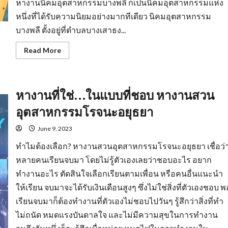
หางานนิคมอุตสาหกรรมบางพลี ก็เป็นนิคมอุตสาหกรรมแห่ง
หนึ่งที่ได้รับความนิยมอย่างมากทีเดียว นิคมอุตสาหกรรม
บางพลี ตั้งอยู่ที่ตำบลบางเสาธง...
Read
Read More
more
about
หา
งาน
นิคม
หางานที่ใช่…ในแบบที่ชอบ หางานสวน
อุตสาหกรรม
บางพลี
มี
อุตสาหกรรมโรจนะอยุธยา
อะไร
น่า
สนใจ
June 9, 2023
?
ทำไมต้องเลือก? หางานสวนอุตสาหกรรมโรจนะอยุธยา เชื่อว่
หลายคนเรียนจบมา โดยไม่รู้ตัวเองเลยว่าชอบอะไร อยาก
ทำงานอะไร ตัดสินใจเลือกเรียนตามเพื่อน หรือคนอื่นแนะนำ
ให้เรียน จบมาจะได้รับเงินเดือนสูงๆ ซึ่งไม่ใช่สิ่งที่ตัวเองชอบ พ
เรียนจบมาก็ต้องทำงานที่ตัวเองไม่ชอบไปวันๆ รู้สึกว่าสิ่งที่ทำ
ไม่ถนัด หมดแรงบันดาลใจ และไม่มีความสุขในการทำงาน