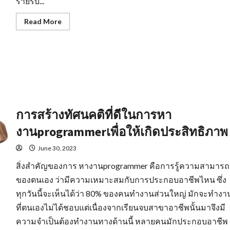
รายรับ...
Read
Read More
more
about
คุณสมบัติ
สำคัญ
หา
งาน
ใน
มุม
มอง
ของ
ผู้
ประกอบ
การสร้างทัศนคติที่ดีในการหา
การ
งานprogrammerเพื่อให้เกิดประสิทธิภาพ
June 30, 2023
สิ่งสำคัญของการ หางานprogrammer คือการรู้ความสามารถ
ของตนเอง ว่ามีความเหมาะสมกับการประกอบอาชีพไหน ซึ่ง
ทุกวันนี้จะเห็นได้ว่า 80% ของคนทำงานส่วนใหญ่ มักจะทำงา
ที่ตนเองไม่ได้ชอบแต่เนื่องจากเรียนจบสาขาอาชีพนั้นมาจึงมี
ความจำเป็นต้องทำงานทางด้านนี้ หลายคนมักประกอบอาชีพ