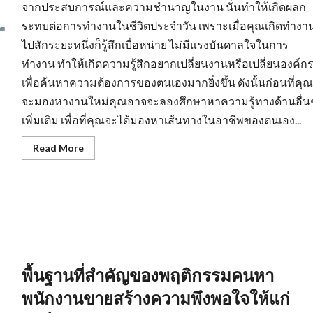
จากประสบการณ์และความชำนาญในงาน นั่นทำให้เกิดผลก
ระทบต่อการทำงานในชีวิตประจำวัน เพราะเมื่อคุณเกิดทำงา
ไปสักระยะหนึ่งก็รู้สึกเบื่อหน่าย ไม่มีแรงบันดาลใจในการ
ทำงาน ทำให้เกิดความรู้สึกอยากเปลี่ยนงานหรือเปลี่ยนองค์ก
เพื่อค้นหาความต้องการของตนเองมากยิ่งขึ้น ดังนั้นก่อนที่คุณ
จะมองหางานใหม่คุณอาจจะลองศึกษาหาความรู้ทางด้านอื่น
เพิ่มเติม เพื่อที่คุณจะได้มองหาเส้นทางในอาชีพของตนเอง...
Read
Read More
more
about
การ
สร้าง
ทัศนคติ
ที่
ดี
ใน
การ
หา
งานprogrammerเพื่อ
ให้
พื้นฐานที่สำคัญของพฤติกรรมคนหา
เกิด
ประสิทธิภาพ
พนักงานขายสร้างความพึงพอใจให้แก่