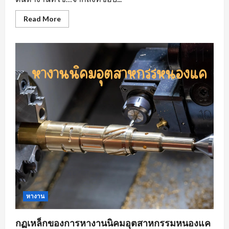
Read
Read More
more
about
หา
งาน
ที่
ใช่…
ใน
แบบ
ที่
ชอบ
หา
งาน
สวน
อุตสาหกรรม
โรจ
นะ
อยุธยา
หางาน
กฏเหล็กของการหางานนิคมอุตสาหกรรมหนองแค