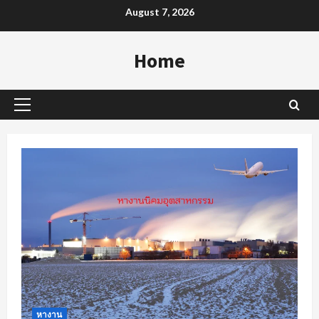
Skip
August 7, 2026
to
content
Home
Primary
Menu
หางาน