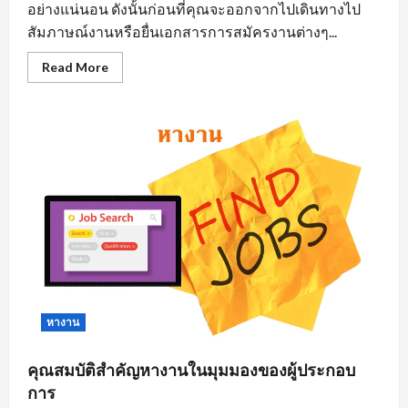
อย่างแน่นอน ดังนั้นก่อนที่คุณจะออกจากไปเดินทางไป
สัมภาษณ์งานหรือยื่นเอกสารการสมัครงานต่างๆ...
Read
Read More
more
about
การ
แต่ง
ตัว
มี
ผล
ต่อ
การ
หา
งาน
นิคม
อุตสาหกรรม
อย่างไร
หางาน
คุณสมบัติสำคัญหางานในมุมมองของผู้ประกอบ
การ