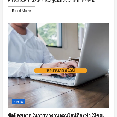
ทำให้คนที่กำลังหางานอยู่นั้นมีตัวเลือกมากยิ่งขึ้น...
Read
Read More
more
about
กฏ
เหล็ก
ของ
การ
หา
งาน
นิคม
อุตสาหกรรม
หนองแค
ที่
ต้อง
มี
หางาน
ข้อผิดพลาดในการหางานออนไลน์ที่จะทำให้คุณ