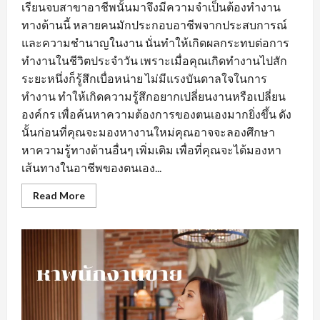
เรียนจบสาขาอาชีพนั้นมาจึงมีความจำเป็นต้องทำงาน
ทางด้านนี้ หลายคนมักประกอบอาชีพจากประสบการณ์
และความชำนาญในงาน นั่นทำให้เกิดผลกระทบต่อการ
ทำงานในชีวิตประจำวัน เพราะเมื่อคุณเกิดทำงานไปสัก
ระยะหนึ่งก็รู้สึกเบื่อหน่าย ไม่มีแรงบันดาลใจในการ
ทำงาน ทำให้เกิดความรู้สึกอยากเปลี่ยนงานหรือเปลี่ยน
องค์กร เพื่อค้นหาความต้องการของตนเองมากยิ่งขึ้น ดัง
นั้นก่อนที่คุณจะมองหางานใหม่คุณอาจจะลองศึกษา
หาความรู้ทางด้านอื่นๆ เพิ่มเติม เพื่อที่คุณจะได้มองหา
เส้นทางในอาชีพของตนเอง...
Read
Read More
more
about
การ
สร้าง
ทัศนคติ
ที่
ดี
ใน
การ
หา
งานprogrammerเพื่อ
ให้