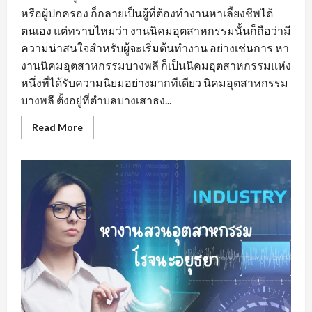
หรือผู้ปกครอง ก็กลายเป็นผู้ที่ต้องทำงานหาเลี้ยงชีพได้
ตนเอง แต่ทราบไหมว่า งานนิคมอุตสาหกรรมนั้นก็ถือว่ามี
ความน่าสนใจสำหรับผู้จะเริ่มต้นทำงาน อย่างเช่นการ หา
งานนิคมอุตสาหกรรมบางพลี ก็เป็นนิคมอุตสาหกรรมแห่ง
หนึ่งที่ได้รับความนิยมอย่างมากทีเดียว นิคมอุตสาหกรรม
บางพลี ตั้งอยู่ที่ตำบลบางเสาธง...
Read
Read More
more
about
หา
งาน
นิคม
อุตสาหกรรม
บางพลี
มี
อะไร
น่า
สนใจ
?