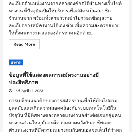
ละเอียดตำแหน่งงานจากหลายองค์กรได้ผ่านทางเว็บไซต์
หางาน ที่ปัจจุบันเปิดให้บริการเพื่อสมัครเป็นสมาชิก
จำนวนมาก พร้อมทั้งสามารถเข้าไปกรอกข้อมูลราย
ละเอียดการสมัครงานได้เอง ช่วยเพิ่มความสะดวกสบาย
ให้ทั้งคนหางาน และองค์กรหาคนอีกด้วย...
Read
Read More
more
about
หัวใจ
สำคัญ
หางาน
ของ
การ
สมัคร
ข้อมูลที่ใช้แสดงผลการสมัครงานอย่างมี
งาน
พร้อม
ประสิทธิภาพ
คำ
แนะนำ
April 11, 2023
ปรับ
แต่ง
การเปลี่ยนแนวคิดของการสมัครงานเพื่อให้เป็นไปตาม
ข้อมูล
ใบ
ยุคสมัยและเกิดความสอดคล้องกับระบบเทคโนโลยีใน
สมัคร
ปัจจุบัน ที่มีทิศทางของตลาดแรงงานอย่างชัดเจนกลุ่มคน
หางานส่วนใหญ่มักจะมีความคาดหวังกับอาชีพและ
ตำแหน่งงานที่มีความเหมาะสมกับตนเอง จะเห็นได้ว่าทุก