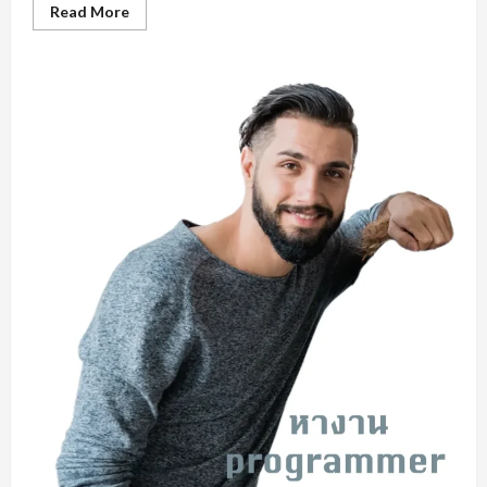
Read
Read More
more
about
คุณสมบัติ
สำคัญ
หา
งาน
ใน
มุม
มอง
ของ
ผู้
ประกอบ
การ