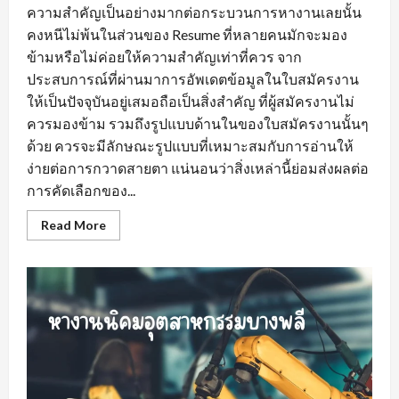
ความสำคัญเป็นอย่างมากต่อกระบวนการหางานเลยนั้น
คงหนีไม่พ้นในส่วนของ Resume ที่หลายคนมักจะมอง
ข้ามหรือไม่ค่อยให้ความสำคัญเท่าที่ควร จาก
ประสบการณ์ที่ผ่านมาการอัพเดตข้อมูลในใบสมัครงาน
ให้เป็นปัจจุบันอยู่เสมอถือเป็นสิ่งสำคัญ ที่ผู้สมัครงานไม่
ควรมองข้าม รวมถึงรูปแบบด้านในของใบสมัครงานนั้นๆ
ด้วย ควรจะมีลักษณะรูปแบบที่เหมาะสมกับการอ่านให้
ง่ายต่อการกวาดสายตา แน่นอนว่าสิ่งเหล่านี้ย่อมส่งผลต่อ
การคัดเลือกของ...
Read
Read More
more
about
พื้น
ฐาน
ที่
สำคัญ
ของ
พฤติกรรม
คน
หา
พนักงาน
ขาย
สร้าง
ความ