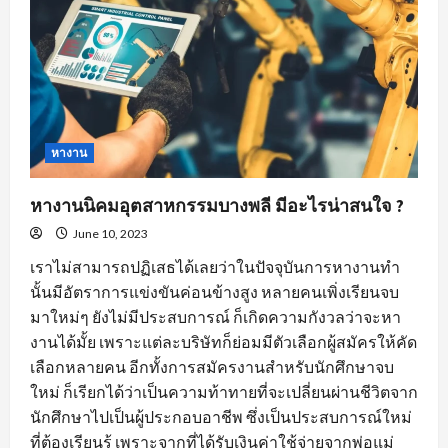
พึง
พอใจ
ให้
แก่
องค์กร
หางาน
หางานนิคมอุตสาหกรรมบางพลี มีอะไรน่าสนใจ ?
June 10, 2023
เราไม่สามารถปฏิเสธได้เลยว่าในปัจจุบันการหางานทำ
นั้นมีอัตราการแข่งขันค่อนข้างสูง หลายคนเพิ่งเรียนจบ
มาใหม่ๆ ยังไม่มีประสบการณ์ ก็เกิดความกังวลว่าจะหา
งานได้มั้ย เพราะแต่ละบริษัทก็ย่อมมีตัวเลือกผู้สมัครให้คัด
เลือกหลายคน อีกทั้งการสมัครงานสำหรับนักศึกษาจบ
ใหม่ ก็เรียกได้ว่าเป็นความท้าทายที่จะเปลี่ยนผ่านชีวิตจาก
นักศึกษาไปเป็นผู้ประกอบอาชีพ ซึ่งเป็นประสบการณ์ใหม่
ที่ต้องเรียนรู้ เพราะจากที่ได้รับเงินค่าใช้จ่ายจากพ่อแม่