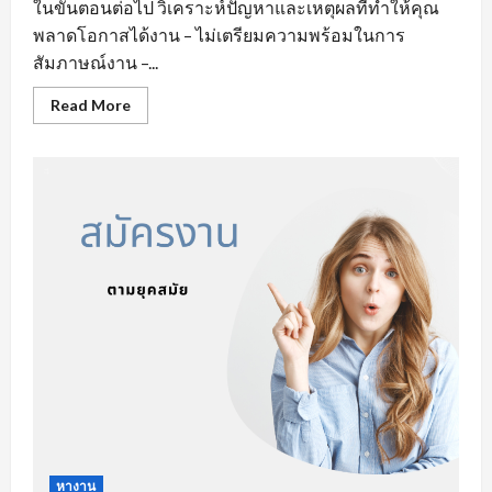
ในขั้นตอนต่อไป วิเคราะห์ปัญหาและเหตุผลที่ทำให้คุณ
พลาดโอกาสได้งาน – ไม่เตรียมความพร้อมในการ
สัมภาษณ์งาน –...
Read
Read More
more
about
ข้อ
ผิด
พลาด
ใน
การ
หา
งาน
ออนไลน์
ที่
จะ
ทำให้
คุณ
เสีย
โอกาส
ได้
งาน
หางาน