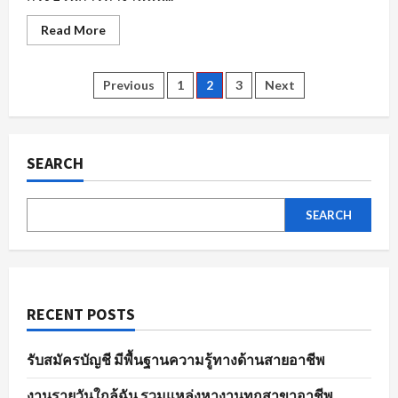
Read
Read More
more
about
ข้อมูล
ที่
Posts
Previous
1
2
3
Next
ใช้
แสดง
ผล
pagination
การ
สมัคร
งาน
SEARCH
อย่าง
มี
ประสิทธิภาพ
SEARCH
RECENT POSTS
รับสมัครบัญชี มีพื้นฐานความรู้ทางด้านสายอาชีพ
งานรายวันใกล้ฉัน รวมแหล่งหางานทุกสาขาอาชีพ