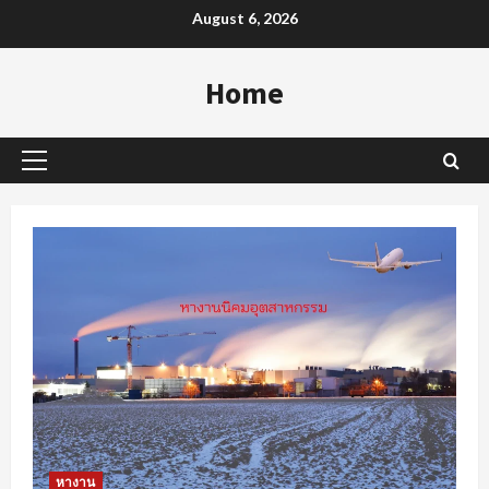
Skip
August 6, 2026
to
content
Home
Primary
Menu
หางาน