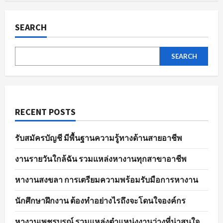
ผล
pagination
การ
สมัคร
งาน
SEARCH
อย่าง
มี
ประสิทธิภาพ
SEARCH
RECENT POSTS
รับสมัครบัญชี มีพื้นฐานความรู้ทางด้านสายอาชีพ
งานรายวันใกล้ฉัน รวมแหล่งหางานทุกสาขาอาชีพ
หางานสงขลา การเตรียมความพร้อมรับมือการหางาน
นักศึกษาฝึกงาน ต้องทำอย่างไรถึงจะโดนใจองค์กร
หางานเพชรบูรณ์ รวมแหล่งตำแหน่งงานว่างที่น่าสนใจ