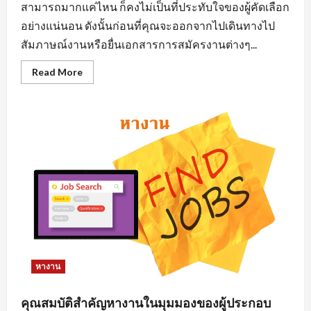
สามารถมากแค่ไหน ก็คงไม่เป็นที่ประทับใจของผู้คัดเลือก
อย่างแน่นอน ดังนั้นก่อนที่คุณจะออกจากไปเดินทางไป
สัมภาษณ์งานหรือยื่นเอกสารการสมัครงานต่างๆ...
Read
Read More
more
about
การ
แต่ง
ตัว
มี
ผล
ต่อ
การ
หา
งาน
นิคม
อุตสาหกรรม
อย่างไร
หางาน
คุณสมบัติสำคัญหางานในมุมมองของผู้ประกอบ