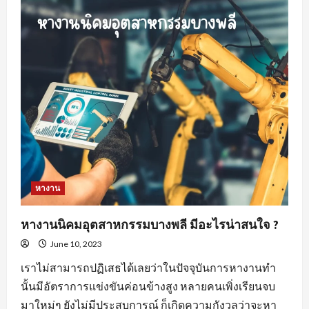
สำคัญ
ของ
พฤติกรรม
คน
หา
พนักงาน
ขาย
สร้าง
ความ
พึง
พอใจ
ให้
แก่
องค์กร
หางาน
หางานนิคมอุตสาหกรรมบางพลี มีอะไรน่าสนใจ ?
June 10, 2023
เราไม่สามารถปฏิเสธได้เลยว่าในปัจจุบันการหางานทำ
นั้นมีอัตราการแข่งขันค่อนข้างสูง หลายคนเพิ่งเรียนจบ
มาใหม่ๆ ยังไม่มีประสบการณ์ ก็เกิดความกังวลว่าจะหา