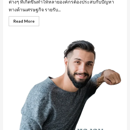
ต่างๆ ที่เกิดขึ้นทำให้หลายองค์กรต้องประสบกับปัญหา
ทางด้านเศรษฐกิจ รายรับ...
Read
Read More
more
about
คุณสมบัติ
สำคัญ
หา
งาน
ใน
มุม
มอง
ของ
ผู้
ประกอบ
การ