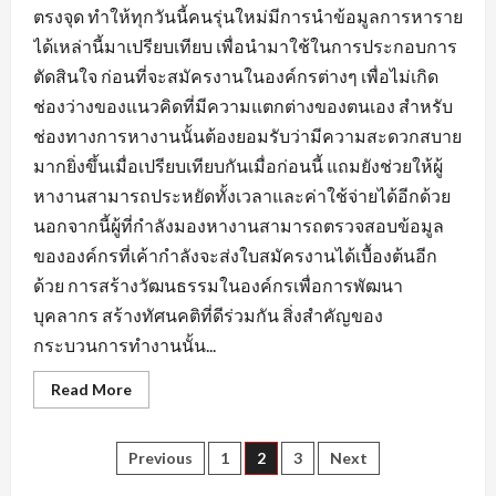
ตรงจุด ทำให้ทุกวันนี้คนรุ่นใหม่มีการนำข้อมูลการหาราย
ได้เหล่านี้มาเปรียบเทียบ เพื่อนำมาใช้ในการประกอบการ
ตัดสินใจ ก่อนที่จะสมัครงานในองค์กรต่างๆ เพื่อไม่เกิด
ช่องว่างของแนวคิดที่มีความแตกต่างของตนเอง สำหรับ
ช่องทางการหางานนั้นต้องยอมรับว่ามีความสะดวกสบาย
มากยิ่งขึ้นเมื่อเปรียบเทียบกันเมื่อก่อนนี้ แถมยังช่วยให้ผู้
หางานสามารถประหยัดทั้งเวลาและค่าใช้จ่ายได้อีกด้วย
นอกจากนี้ผู้ที่กำลังมองหางานสามารถตรวจสอบข้อมูล
ขององค์กรที่เค้ากำลังจะส่งใบสมัครงานได้เบื้องต้นอีก
ด้วย การสร้างวัฒนธรรมในองค์กรเพื่อการพัฒนา
บุคลากร สร้างทัศนคติที่ดีร่วมกัน สิ่งสำคัญของ
กระบวนการทำงานนั้น...
Read
Read More
more
about
ข้อมูล
ที่
Posts
Previous
1
2
3
Next
ใช้
แสดง