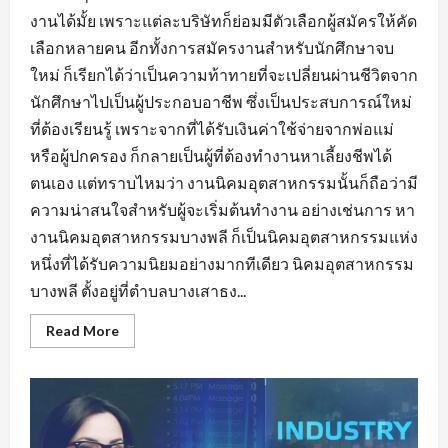
งานได้มั้ย เพราะแต่ละบริษัทก็ย่อมมีตัวเลือกผู้สมัครให้คัด
เลือกหลายคน อีกทั้งการสมัครงานสำหรับนักศึกษาจบ
ใหม่ ก็เรียกได้ว่าเป็นความท้าทายที่จะเปลี่ยนผ่านชีวิตจาก
นักศึกษาไปเป็นผู้ประกอบอาชีพ ซึ่งเป็นประสบการณ์ใหม่
ที่ต้องเรียนรู้ เพราะจากที่ได้รับเงินค่าใช้จ่ายจากพ่อแม่
หรือผู้ปกครอง ก็กลายเป็นผู้ที่ต้องทำงานหาเลี้ยงชีพได้
ตนเอง แต่ทราบไหมว่า งานนิคมอุตสาหกรรมนั้นก็ถือว่ามี
ความน่าสนใจสำหรับผู้จะเริ่มต้นทำงาน อย่างเช่นการ หา
งานนิคมอุตสาหกรรมบางพลี ก็เป็นนิคมอุตสาหกรรมแห่ง
หนึ่งที่ได้รับความนิยมอย่างมากทีเดียว นิคมอุตสาหกรรม
บางพลี ตั้งอยู่ที่ตำบลบางเสาธง...
Read
Read More
more
about
หา
งาน
นิคม
อุตสาหกรรม
บางพลี
มี