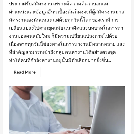
ประกาศรับสมัครงาน เพราะมีความคิดว่าบอกแค่
ตำแหน่งและข้อมูลอื่นๆ เบื้องต้น ก็คงจะมีผู้สมัครงานมาส
มัครงานเองนั่นแหละ แต่ด้วยทุกวันนี้โลกของเรามีการ
เปลี่ยนแปลงไปตามยุคสมัย แนวคิดและบทบาทในการหา
งานของคนสมัยใหม่ ก็มีความเปลี่ยนแปลงตามไปด้วย
เนื่องจากทุกวันนี้ช่องทางในการหางานมีหลากหลาย และ
ที่สำคัญสามารถเข้าถึงกลุ่มคนหางานได้อย่างตรงจุด
ทำให้คนที่กำลังหางานอยู่นั้นมีตัวเลือกมากยิ่งขึ้น...
Read
Read More
more
about
กฏ
เหล็ก
ของ
การ
หา
งาน
นิคม
อุตสาหกรรม
หนองแค
ที่
ต้อง
มี