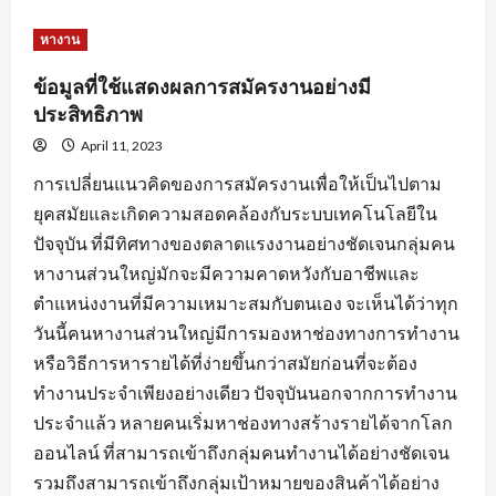
about
หัวใจ
สำคัญ
หางาน
ของ
การ
สมัคร
ข้อมูลที่ใช้แสดงผลการสมัครงานอย่างมี
งาน
พร้อม
ประสิทธิภาพ
คำ
แนะนำ
April 11, 2023
ปรับ
แต่ง
การเปลี่ยนแนวคิดของการสมัครงานเพื่อให้เป็นไปตาม
ข้อมูล
ใบ
ยุคสมัยและเกิดความสอดคล้องกับระบบเทคโนโลยีใน
สมัคร
ปัจจุบัน ที่มีทิศทางของตลาดแรงงานอย่างชัดเจนกลุ่มคน
หางานส่วนใหญ่มักจะมีความคาดหวังกับอาชีพและ
ตำแหน่งงานที่มีความเหมาะสมกับตนเอง จะเห็นได้ว่าทุก
วันนี้คนหางานส่วนใหญ่มีการมองหาช่องทางการทำงาน
หรือวิธีการหารายได้ที่ง่ายขึ้นกว่าสมัยก่อนที่จะต้อง
ทำงานประจำเพียงอย่างเดียว ปัจจุบันนอกจากการทำงาน
ประจำแล้ว หลายคนเริ่มหาช่องทางสร้างรายได้จากโลก
ออนไลน์ ที่สามารถเข้าถึงกลุ่มคนทำงานได้อย่างชัดเจน
รวมถึงสามารถเข้าถึงกลุ่มเป้าหมายของสินค้าได้อย่าง