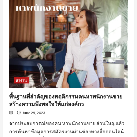
ดี
ใน
การ
หา
งานprogrammerเพื่อ
ให้
เกิด
ประสิทธิภาพ
หางาน
พื้นฐานที่สำคัญของพฤติกรรมคนหาพนักงานขาย
สร้างความพึงพอใจให้แก่องค์กร
June 25, 2023
จากประสบการณ์ของคน หาพนักงานขาย ส่วนใหญ่แล้ว
การค้นหาข้อมูลการสมัครงานผ่านช่องทางสื่อออนไลน์