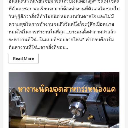
อื่นแนะนำให้เรียน จบมาจะได้รับเงินเดือนสูงๆ ซึ่งไม่ใช่สิ่ง
ที่ตัวเองชอบ พอเรียนจบมาก็ต้องทำงานที่ตัวเองไม่ชอบไป
วันๆ รู้สึกว่าสิ่งที่ทำไม่ถนัด หมดแรงบันดาลใจ และไม่มี
ความสุขในการทำงาน จนถึงวันหนึ่งก็จะรู้สึกเบื่อหน่าย
หมดไฟในการทำงานในที่สุด….บางคนตั้งคำถามว่าแล้ว
จะหางานที่ใช่…ในแบบที่ชอบจากไหน? คำตอบคือ เริ่ม
ต้นหางานที่ใช่…จากสิ่งที่ชอบ...
Read
Read More
more
about
หา
งาน
ที่
ใช่…
ใน
แบบ
ที่
ชอบ
หา
งาน
สวน
อุตสาหกรรม
โรจ
นะ
อยุธยา