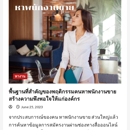
ดี
ใน
การ
หา
งานprogrammerเพื่อ
ให้
เกิด
ประสิทธิภาพ
หางาน
พื้นฐานที่สำคัญของพฤติกรรมคนหาพนักงานขาย
สร้างความพึงพอใจให้แก่องค์กร
June 25, 2023
จากประสบการณ์ของคน หาพนักงานขาย ส่วนใหญ่แล้ว
การค้นหาข้อมูลการสมัครงานผ่านช่องทางสื่อออนไลน์