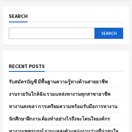
ผล
pagination
การ
สมัคร
งาน
SEARCH
อย่าง
มี
ประสิทธิภาพ
SEARCH
RECENT POSTS
รับสมัครบัญชี มีพื้นฐานความรู้ทางด้านสายอาชีพ
งานรายวันใกล้ฉัน รวมแหล่งหางานทุกสาขาอาชีพ
หางานสงขลา การเตรียมความพร้อมรับมือการหางาน
นักศึกษาฝึกงาน ต้องทำอย่างไรถึงจะโดนใจองค์กร
หางานเพชรบูรณ์ รวมแหล่งตำแหน่งงานว่างที่น่าสนใจ