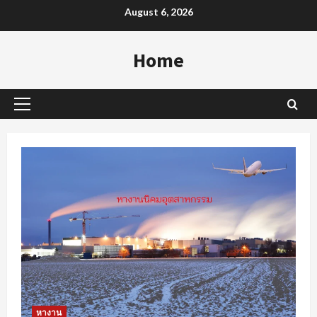
Skip
August 6, 2026
to
content
Home
Primary
Menu
หางาน