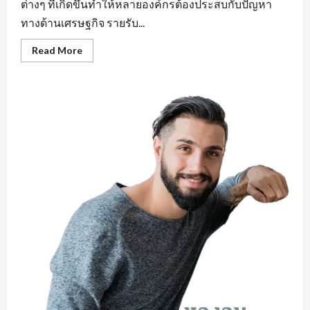
ต่างๆ ที่เกิดขึ้นทำให้หลายองค์กรต้องประสบกับปัญหา
ทางด้านเศรษฐกิจ รายรับ...
Read
Read More
more
about
คุณสมบัติ
สำคัญ
หา
งาน
ใน
มุม
มอง
ของ
ผู้
ประกอบ
การ