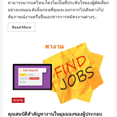
สามารถมากแค่ไหน ก็คงไม่เป็นที่ประทับใจของผู้คัดเลือก
อย่างแน่นอน ดังนั้นก่อนที่คุณจะออกจากไปเดินทางไป
สัมภาษณ์งานหรือยื่นเอกสารการสมัครงานต่างๆ...
Read
Read More
more
about
การ
แต่ง
ตัว
มี
ผล
ต่อ
การ
หา
งาน
นิคม
อุตสาหกรรม
อย่างไร
หางาน
คุณสมบัติสำคัญหางานในมุมมองของผู้ประกอบ