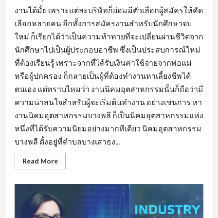
งานได้มั้ย เพราะแต่ละบริษัทก็ย่อมมีตัวเลือกผู้สมัครให้คัด
เลือกหลายคน อีกทั้งการสมัครงานสำหรับนักศึกษาจบ
ใหม่ ก็เรียกได้ว่าเป็นความท้าทายที่จะเปลี่ยนผ่านชีวิตจาก
นักศึกษาไปเป็นผู้ประกอบอาชีพ ซึ่งเป็นประสบการณ์ใหม่
ที่ต้องเรียนรู้ เพราะจากที่ได้รับเงินค่าใช้จ่ายจากพ่อแม่
หรือผู้ปกครอง ก็กลายเป็นผู้ที่ต้องทำงานหาเลี้ยงชีพได้
ตนเอง แต่ทราบไหมว่า งานนิคมอุตสาหกรรมนั้นก็ถือว่ามี
ความน่าสนใจสำหรับผู้จะเริ่มต้นทำงาน อย่างเช่นการ หา
งานนิคมอุตสาหกรรมบางพลี ก็เป็นนิคมอุตสาหกรรมแห่ง
หนึ่งที่ได้รับความนิยมอย่างมากทีเดียว นิคมอุตสาหกรรม
บางพลี ตั้งอยู่ที่ตำบลบางเสาธง...
Read
Read More
more
about
หา
งาน
นิคม
อุตสาหกรรม
บางพลี
มี