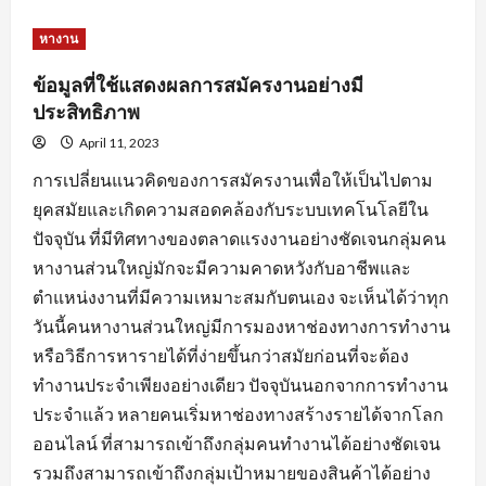
about
หัวใจ
สำคัญ
หางาน
ของ
การ
สมัคร
ข้อมูลที่ใช้แสดงผลการสมัครงานอย่างมี
งาน
พร้อม
ประสิทธิภาพ
คำ
แนะนำ
April 11, 2023
ปรับ
แต่ง
การเปลี่ยนแนวคิดของการสมัครงานเพื่อให้เป็นไปตาม
ข้อมูล
ใบ
ยุคสมัยและเกิดความสอดคล้องกับระบบเทคโนโลยีใน
สมัคร
ปัจจุบัน ที่มีทิศทางของตลาดแรงงานอย่างชัดเจนกลุ่มคน
หางานส่วนใหญ่มักจะมีความคาดหวังกับอาชีพและ
ตำแหน่งงานที่มีความเหมาะสมกับตนเอง จะเห็นได้ว่าทุก
วันนี้คนหางานส่วนใหญ่มีการมองหาช่องทางการทำงาน
หรือวิธีการหารายได้ที่ง่ายขึ้นกว่าสมัยก่อนที่จะต้อง
ทำงานประจำเพียงอย่างเดียว ปัจจุบันนอกจากการทำงาน
ประจำแล้ว หลายคนเริ่มหาช่องทางสร้างรายได้จากโลก
ออนไลน์ ที่สามารถเข้าถึงกลุ่มคนทำงานได้อย่างชัดเจน
รวมถึงสามารถเข้าถึงกลุ่มเป้าหมายของสินค้าได้อย่าง