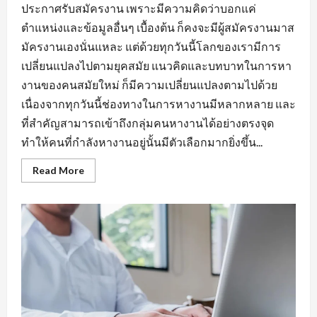
ประกาศรับสมัครงาน เพราะมีความคิดว่าบอกแค่
ตำแหน่งและข้อมูลอื่นๆ เบื้องต้น ก็คงจะมีผู้สมัครงานมาส
มัครงานเองนั่นแหละ แต่ด้วยทุกวันนี้โลกของเรามีการ
เปลี่ยนแปลงไปตามยุคสมัย แนวคิดและบทบาทในการหา
งานของคนสมัยใหม่ ก็มีความเปลี่ยนแปลงตามไปด้วย
เนื่องจากทุกวันนี้ช่องทางในการหางานมีหลากหลาย และ
ที่สำคัญสามารถเข้าถึงกลุ่มคนหางานได้อย่างตรงจุด
ทำให้คนที่กำลังหางานอยู่นั้นมีตัวเลือกมากยิ่งขึ้น...
Read
Read More
more
about
กฏ
เหล็ก
ของ
การ
หา
งาน
นิคม
อุตสาหกรรม
หนองแค
ที่
ต้อง
มี