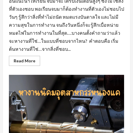
อื่นแนะนำให้เรียน จบมาจะได้รับเงินเดือนสูงๆ ซึ่งไม่ใช่สิ่ง
ที่ตัวเองชอบ พอเรียนจบมาก็ต้องทำงานที่ตัวเองไม่ชอบไป
วันๆ รู้สึกว่าสิ่งที่ทำไม่ถนัด หมดแรงบันดาลใจ และไม่มี
ความสุขในการทำงาน จนถึงวันหนึ่งก็จะรู้สึกเบื่อหน่าย
หมดไฟในการทำงานในที่สุด….บางคนตั้งคำถามว่าแล้ว
จะหางานที่ใช่…ในแบบที่ชอบจากไหน? คำตอบคือ เริ่ม
ต้นหางานที่ใช่…จากสิ่งที่ชอบ...
Read
Read More
more
about
หา
งาน
ที่
ใช่…
ใน
แบบ
ที่
ชอบ
หา
งาน
สวน
อุตสาหกรรม
โรจ
นะ
อยุธยา