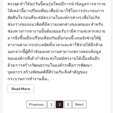
ตรงจุด ทำให้ทุกวันนี้คนรุ่นใหม่มีการนำข้อมูลการหาราย
ได้เหล่านี้มาเปรียบเทียบ เพื่อนำมาใช้ในการประกอบการ
ตัดสินใจ ก่อนที่จะสมัครงานในองค์กรต่างๆ เพื่อไม่เกิด
ช่องว่างของแนวคิดที่มีความแตกต่างของตนเอง สำหรับ
ช่องทางการหางานนั้นต้องยอมรับว่ามีความสะดวกสบาย
มากยิ่งขึ้นเมื่อเปรียบเทียบกันเมื่อก่อนนี้ แถมยังช่วยให้ผู้
หางานสามารถประหยัดทั้งเวลาและค่าใช้จ่ายได้อีกด้วย
นอกจากนี้ผู้ที่กำลังมองหางานสามารถตรวจสอบข้อมูล
ขององค์กรที่เค้ากำลังจะส่งใบสมัครงานได้เบื้องต้นอีก
ด้วย การสร้างวัฒนธรรมในองค์กรเพื่อการพัฒนา
บุคลากร สร้างทัศนคติที่ดีร่วมกัน สิ่งสำคัญของ
กระบวนการทำงานนั้น...
Read
Read More
more
about
ข้อมูล
ที่
Posts
Previous
1
2
3
Next
ใช้
แสดง