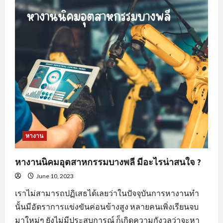
สำคัญ
ของ
พฤติกรรม
คน
หา
พนักงาน
ขาย
สร้าง
ความ
พึง
พอใจ
ให้
แก่
องค์กร
หางาน
หางานนิคมอุตสาหกรรมบางพลี มีอะไรน่าสนใจ ?
June 10, 2023
เราไม่สามารถปฏิเสธได้เลยว่าในปัจจุบันการหางานทำ
นั้นมีอัตราการแข่งขันค่อนข้างสูง หลายคนเพิ่งเรียนจบ
มาใหม่ๆ ยังไม่มีประสบการณ์ ก็เกิดความกังวลว่าจะหา