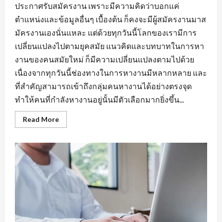
ประกาศรับสมัครงาน เพราะมีความคิดว่าบอกแค่
ตำแหน่งและข้อมูลอื่นๆ เบื้องต้น ก็คงจะมีผู้สมัครงานมาส
มัครงานเองนั่นแหละ แต่ด้วยทุกวันนี้โลกของเรามีการ
เปลี่ยนแปลงไปตามยุคสมัย แนวคิดและบทบาทในการหา
งานของคนสมัยใหม่ ก็มีความเปลี่ยนแปลงตามไปด้วย
เนื่องจากทุกวันนี้ช่องทางในการหางานมีหลากหลาย และ
ที่สำคัญสามารถเข้าถึงกลุ่มคนหางานได้อย่างตรงจุด
ทำให้คนที่กำลังหางานอยู่นั้นมีตัวเลือกมากยิ่งขึ้น...
Read
Read More
more
about
กฏ
เหล็ก
ของ
การ
หา
งาน
นิคม
อุตสาหกรรม
หนองแค
ที่
ต้อง
มี