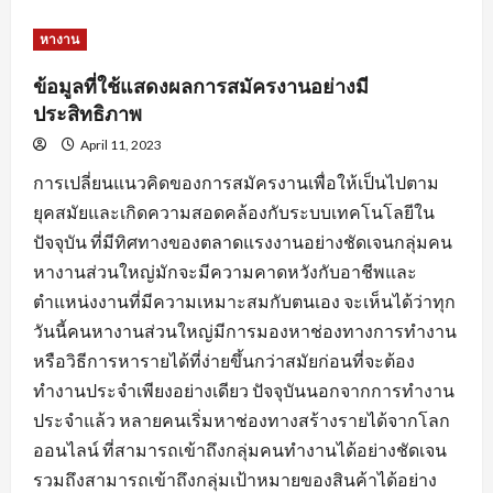
about
หัวใจ
สำคัญ
หางาน
ของ
การ
สมัคร
ข้อมูลที่ใช้แสดงผลการสมัครงานอย่างมี
งาน
พร้อม
ประสิทธิภาพ
คำ
แนะนำ
April 11, 2023
ปรับ
แต่ง
การเปลี่ยนแนวคิดของการสมัครงานเพื่อให้เป็นไปตาม
ข้อมูล
ใบ
ยุคสมัยและเกิดความสอดคล้องกับระบบเทคโนโลยีใน
สมัคร
ปัจจุบัน ที่มีทิศทางของตลาดแรงงานอย่างชัดเจนกลุ่มคน
หางานส่วนใหญ่มักจะมีความคาดหวังกับอาชีพและ
ตำแหน่งงานที่มีความเหมาะสมกับตนเอง จะเห็นได้ว่าทุก
วันนี้คนหางานส่วนใหญ่มีการมองหาช่องทางการทำงาน
หรือวิธีการหารายได้ที่ง่ายขึ้นกว่าสมัยก่อนที่จะต้อง
ทำงานประจำเพียงอย่างเดียว ปัจจุบันนอกจากการทำงาน
ประจำแล้ว หลายคนเริ่มหาช่องทางสร้างรายได้จากโลก
ออนไลน์ ที่สามารถเข้าถึงกลุ่มคนทำงานได้อย่างชัดเจน
รวมถึงสามารถเข้าถึงกลุ่มเป้าหมายของสินค้าได้อย่าง