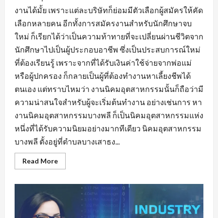
งานได้มั้ย เพราะแต่ละบริษัทก็ย่อมมีตัวเลือกผู้สมัครให้คัด
เลือกหลายคน อีกทั้งการสมัครงานสำหรับนักศึกษาจบ
ใหม่ ก็เรียกได้ว่าเป็นความท้าทายที่จะเปลี่ยนผ่านชีวิตจาก
นักศึกษาไปเป็นผู้ประกอบอาชีพ ซึ่งเป็นประสบการณ์ใหม่
ที่ต้องเรียนรู้ เพราะจากที่ได้รับเงินค่าใช้จ่ายจากพ่อแม่
หรือผู้ปกครอง ก็กลายเป็นผู้ที่ต้องทำงานหาเลี้ยงชีพได้
ตนเอง แต่ทราบไหมว่า งานนิคมอุตสาหกรรมนั้นก็ถือว่ามี
ความน่าสนใจสำหรับผู้จะเริ่มต้นทำงาน อย่างเช่นการ หา
งานนิคมอุตสาหกรรมบางพลี ก็เป็นนิคมอุตสาหกรรมแห่ง
หนึ่งที่ได้รับความนิยมอย่างมากทีเดียว นิคมอุตสาหกรรม
บางพลี ตั้งอยู่ที่ตำบลบางเสาธง...
Read
Read More
more
about
หา
งาน
นิคม
อุตสาหกรรม
บางพลี
มี