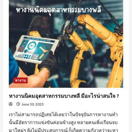
สำคัญ
ของ
พฤติกรรม
คน
หา
พนักงาน
ขาย
สร้าง
ความ
พึง
พอใจ
ให้
แก่
องค์กร
หางาน
หางานนิคมอุตสาหกรรมบางพลี มีอะไรน่าสนใจ ?
June 10, 2023
เราไม่สามารถปฏิเสธได้เลยว่าในปัจจุบันการหางานทำ
นั้นมีอัตราการแข่งขันค่อนข้างสูง หลายคนเพิ่งเรียนจบ
มาใหม่ๆ ยังไม่มีประสบการณ์ ก็เกิดความกังวลว่าจะหา