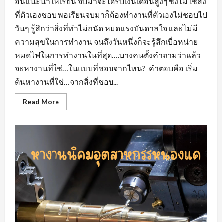
อื่นแนะนำให้เรียน จบมาจะได้รับเงินเดือนสูงๆ ซึ่งไม่ใช่สิ่ง
ที่ตัวเองชอบ พอเรียนจบมาก็ต้องทำงานที่ตัวเองไม่ชอบไป
วันๆ รู้สึกว่าสิ่งที่ทำไม่ถนัด หมดแรงบันดาลใจ และไม่มี
ความสุขในการทำงาน จนถึงวันหนึ่งก็จะรู้สึกเบื่อหน่าย
หมดไฟในการทำงานในที่สุด….บางคนตั้งคำถามว่าแล้ว
จะหางานที่ใช่…ในแบบที่ชอบจากไหน? คำตอบคือ เริ่ม
ต้นหางานที่ใช่…จากสิ่งที่ชอบ...
Read
Read More
more
about
หา
งาน
ที่
ใช่…
ใน
แบบ
ที่
ชอบ
หา
งาน
สวน
อุตสาหกรรม
โรจ
นะ
อยุธยา