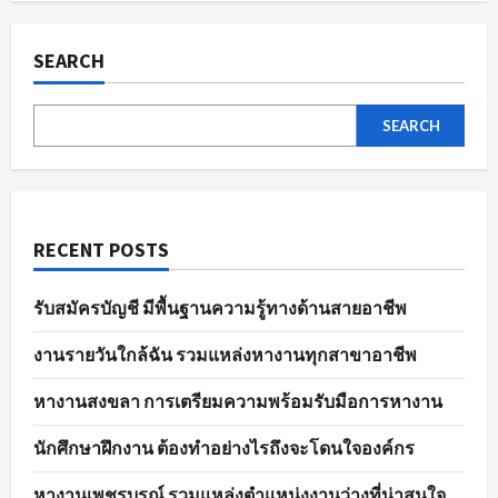
ผล
pagination
การ
สมัคร
งาน
SEARCH
อย่าง
มี
ประสิทธิภาพ
SEARCH
RECENT POSTS
รับสมัครบัญชี มีพื้นฐานความรู้ทางด้านสายอาชีพ
งานรายวันใกล้ฉัน รวมแหล่งหางานทุกสาขาอาชีพ
หางานสงขลา การเตรียมความพร้อมรับมือการหางาน
นักศึกษาฝึกงาน ต้องทำอย่างไรถึงจะโดนใจองค์กร
หางานเพชรบูรณ์ รวมแหล่งตำแหน่งงานว่างที่น่าสนใจ