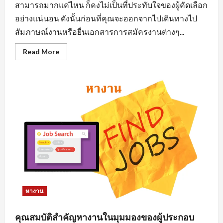
สามารถมากแค่ไหน ก็คงไม่เป็นที่ประทับใจของผู้คัดเลือก
อย่างแน่นอน ดังนั้นก่อนที่คุณจะออกจากไปเดินทางไป
สัมภาษณ์งานหรือยื่นเอกสารการสมัครงานต่างๆ...
Read
Read More
more
about
การ
แต่ง
ตัว
มี
ผล
ต่อ
การ
หา
งาน
นิคม
อุตสาหกรรม
อย่างไร
หางาน
คุณสมบัติสำคัญหางานในมุมมองของผู้ประกอบ