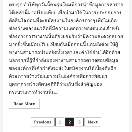
ตรงจุด ทำให้ทุกวันนี้คนรุ่นใหม่มีการนำข้อมูลการหาราย
ได้เหล่านี้มาเปรียบเทียบ เพื่อนำมาใช้ในการประกอบการ
ตัดสินใจ ก่อนที่จะสมัครงานในองค์กรต่างๆ เพื่อไม่เกิด
ช่องว่างของแนวคิดที่มีความแตกต่างของตนเอง สำหรับ
ช่องทางการหางานนั้นต้องยอมรับว่ามีความสะดวกสบาย
มากยิ่งขึ้นเมื่อเปรียบเทียบกันเมื่อก่อนนี้ แถมยังช่วยให้ผู้
หางานสามารถประหยัดทั้งเวลาและค่าใช้จ่ายได้อีกด้วย
นอกจากนี้ผู้ที่กำลังมองหางานสามารถตรวจสอบข้อมูล
ขององค์กรที่เค้ากำลังจะส่งใบสมัครงานได้เบื้องต้นอีก
ด้วย การสร้างวัฒนธรรมในองค์กรเพื่อการพัฒนา
บุคลากร สร้างทัศนคติที่ดีร่วมกัน สิ่งสำคัญของ
กระบวนการทำงานนั้น...
Read
Read More
more
about
ข้อมูล
ที่
Posts
Previous
1
2
3
Next
ใช้
แสดง