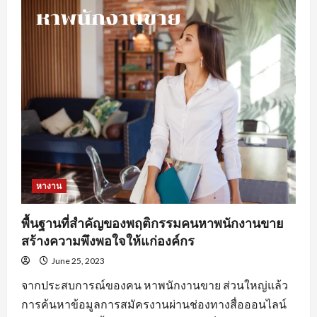
ดี
ใน
การ
หา
งานprogrammerเพื่อ
ให้
เกิด
ประสิทธิภาพ
หางาน
พื้นฐานที่สำคัญของพฤติกรรมคนหาพนักงานขาย
สร้างความพึงพอใจให้แก่องค์กร
June 25, 2023
จากประสบการณ์ของคน หาพนักงานขาย ส่วนใหญ่แล้ว
การค้นหาข้อมูลการสมัครงานผ่านช่องทางสื่อออนไลน์