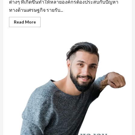
ต่างๆ ที่เกิดขึ้นทำให้หลายองค์กรต้องประสบกับปัญหา
ทางด้านเศรษฐกิจ รายรับ...
Read
Read More
more
about
คุณสมบัติ
สำคัญ
หา
งาน
ใน
มุม
มอง
ของ
ผู้
ประกอบ
การ