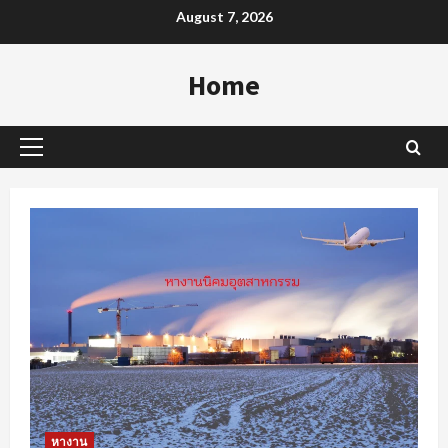
Skip
August 7, 2026
to
content
Home
Primary
Menu
หางาน