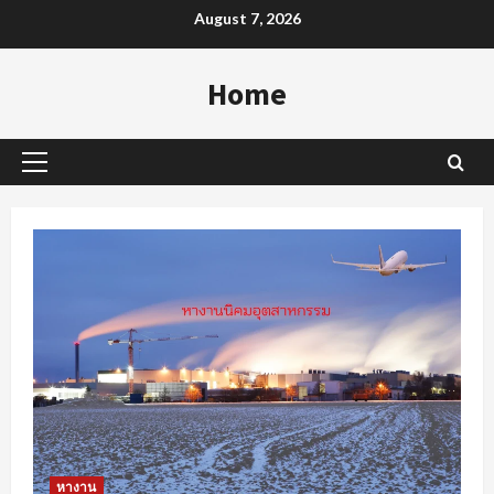
Skip
August 7, 2026
to
content
Home
Primary
Menu
หางาน