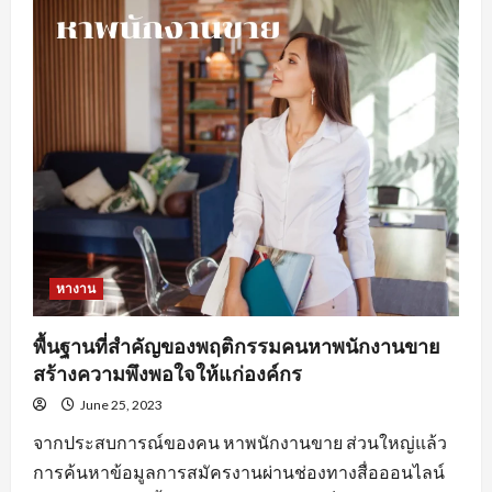
ดี
ใน
การ
หา
งานprogrammerเพื่อ
ให้
เกิด
ประสิทธิภาพ
หางาน
พื้นฐานที่สำคัญของพฤติกรรมคนหาพนักงานขาย
สร้างความพึงพอใจให้แก่องค์กร
June 25, 2023
จากประสบการณ์ของคน หาพนักงานขาย ส่วนใหญ่แล้ว
การค้นหาข้อมูลการสมัครงานผ่านช่องทางสื่อออนไลน์