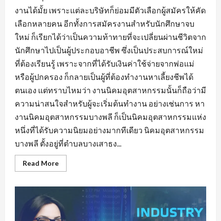
งานได้มั้ย เพราะแต่ละบริษัทก็ย่อมมีตัวเลือกผู้สมัครให้คัด
เลือกหลายคน อีกทั้งการสมัครงานสำหรับนักศึกษาจบ
ใหม่ ก็เรียกได้ว่าเป็นความท้าทายที่จะเปลี่ยนผ่านชีวิตจาก
นักศึกษาไปเป็นผู้ประกอบอาชีพ ซึ่งเป็นประสบการณ์ใหม่
ที่ต้องเรียนรู้ เพราะจากที่ได้รับเงินค่าใช้จ่ายจากพ่อแม่
หรือผู้ปกครอง ก็กลายเป็นผู้ที่ต้องทำงานหาเลี้ยงชีพได้
ตนเอง แต่ทราบไหมว่า งานนิคมอุตสาหกรรมนั้นก็ถือว่ามี
ความน่าสนใจสำหรับผู้จะเริ่มต้นทำงาน อย่างเช่นการ หา
งานนิคมอุตสาหกรรมบางพลี ก็เป็นนิคมอุตสาหกรรมแห่ง
หนึ่งที่ได้รับความนิยมอย่างมากทีเดียว นิคมอุตสาหกรรม
บางพลี ตั้งอยู่ที่ตำบลบางเสาธง...
Read
Read More
more
about
หา
งาน
นิคม
อุตสาหกรรม
บางพลี
มี