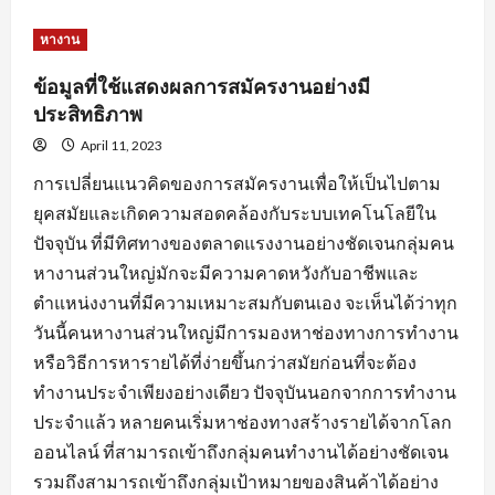
about
หัวใจ
สำคัญ
หางาน
ของ
การ
สมัคร
ข้อมูลที่ใช้แสดงผลการสมัครงานอย่างมี
งาน
พร้อม
ประสิทธิภาพ
คำ
แนะนำ
April 11, 2023
ปรับ
แต่ง
การเปลี่ยนแนวคิดของการสมัครงานเพื่อให้เป็นไปตาม
ข้อมูล
ใบ
ยุคสมัยและเกิดความสอดคล้องกับระบบเทคโนโลยีใน
สมัคร
ปัจจุบัน ที่มีทิศทางของตลาดแรงงานอย่างชัดเจนกลุ่มคน
หางานส่วนใหญ่มักจะมีความคาดหวังกับอาชีพและ
ตำแหน่งงานที่มีความเหมาะสมกับตนเอง จะเห็นได้ว่าทุก
วันนี้คนหางานส่วนใหญ่มีการมองหาช่องทางการทำงาน
หรือวิธีการหารายได้ที่ง่ายขึ้นกว่าสมัยก่อนที่จะต้อง
ทำงานประจำเพียงอย่างเดียว ปัจจุบันนอกจากการทำงาน
ประจำแล้ว หลายคนเริ่มหาช่องทางสร้างรายได้จากโลก
ออนไลน์ ที่สามารถเข้าถึงกลุ่มคนทำงานได้อย่างชัดเจน
รวมถึงสามารถเข้าถึงกลุ่มเป้าหมายของสินค้าได้อย่าง