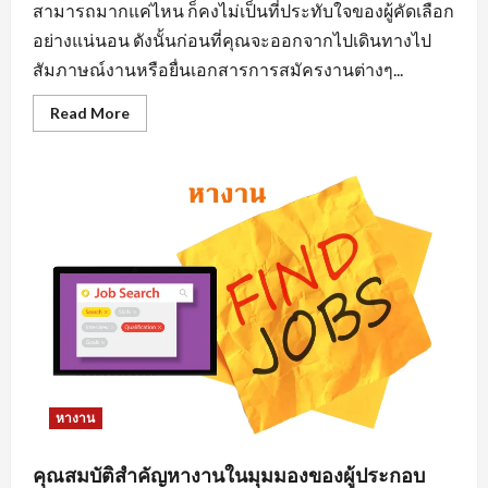
สามารถมากแค่ไหน ก็คงไม่เป็นที่ประทับใจของผู้คัดเลือก
อย่างแน่นอน ดังนั้นก่อนที่คุณจะออกจากไปเดินทางไป
สัมภาษณ์งานหรือยื่นเอกสารการสมัครงานต่างๆ...
Read
Read More
more
about
การ
แต่ง
ตัว
มี
ผล
ต่อ
การ
หา
งาน
นิคม
อุตสาหกรรม
อย่างไร
หางาน
คุณสมบัติสำคัญหางานในมุมมองของผู้ประกอบ