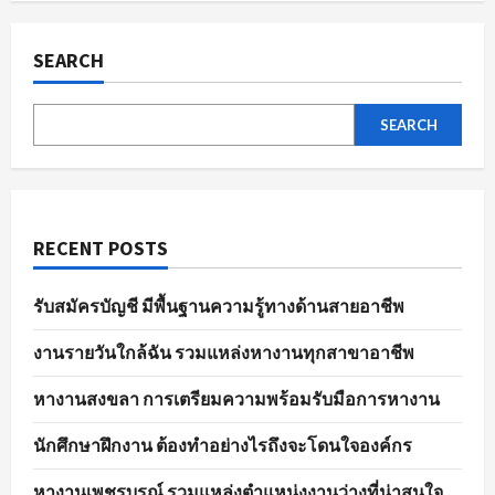
ผล
pagination
การ
สมัคร
งาน
SEARCH
อย่าง
มี
ประสิทธิภาพ
SEARCH
RECENT POSTS
รับสมัครบัญชี มีพื้นฐานความรู้ทางด้านสายอาชีพ
งานรายวันใกล้ฉัน รวมแหล่งหางานทุกสาขาอาชีพ
หางานสงขลา การเตรียมความพร้อมรับมือการหางาน
นักศึกษาฝึกงาน ต้องทำอย่างไรถึงจะโดนใจองค์กร
หางานเพชรบูรณ์ รวมแหล่งตำแหน่งงานว่างที่น่าสนใจ