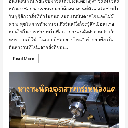
อื่นแนะนำให้เรียน จบมาจะได้รับเงินเดือนสูงๆ ซึ่งไม่ใช่สิ่ง
ที่ตัวเองชอบ พอเรียนจบมาก็ต้องทำงานที่ตัวเองไม่ชอบไป
วันๆ รู้สึกว่าสิ่งที่ทำไม่ถนัด หมดแรงบันดาลใจ และไม่มี
ความสุขในการทำงาน จนถึงวันหนึ่งก็จะรู้สึกเบื่อหน่าย
หมดไฟในการทำงานในที่สุด….บางคนตั้งคำถามว่าแล้ว
จะหางานที่ใช่…ในแบบที่ชอบจากไหน? คำตอบคือ เริ่ม
ต้นหางานที่ใช่…จากสิ่งที่ชอบ...
Read
Read More
more
about
หา
งาน
ที่
ใช่…
ใน
แบบ
ที่
ชอบ
หา
งาน
สวน
อุตสาหกรรม
โรจ
นะ
อยุธยา