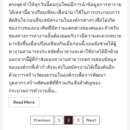
ตรงจุด ทำให้ทุกวันนี้คนรุ่นใหม่มีการนำข้อมูลการหาราย
ได้เหล่านี้มาเปรียบเทียบ เพื่อนำมาใช้ในการประกอบการ
ตัดสินใจ ก่อนที่จะสมัครงานในองค์กรต่างๆ เพื่อไม่เกิด
ช่องว่างของแนวคิดที่มีความแตกต่างของตนเอง สำหรับ
ช่องทางการหางานนั้นต้องยอมรับว่ามีความสะดวกสบาย
มากยิ่งขึ้นเมื่อเปรียบเทียบกันเมื่อก่อนนี้ แถมยังช่วยให้ผู้
หางานสามารถประหยัดทั้งเวลาและค่าใช้จ่ายได้อีกด้วย
นอกจากนี้ผู้ที่กำลังมองหางานสามารถตรวจสอบข้อมูล
ขององค์กรที่เค้ากำลังจะส่งใบสมัครงานได้เบื้องต้นอีก
ด้วย การสร้างวัฒนธรรมในองค์กรเพื่อการพัฒนา
บุคลากร สร้างทัศนคติที่ดีร่วมกัน สิ่งสำคัญของ
กระบวนการทำงานนั้น...
Read
Read More
more
about
ข้อมูล
ที่
Posts
Previous
1
2
3
Next
ใช้
แสดง