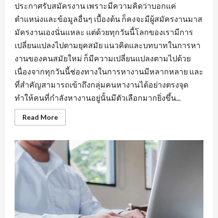
ประกาศรับสมัครงาน เพราะมีความคิดว่าบอกแค่
ตำแหน่งและข้อมูลอื่นๆ เบื้องต้น ก็คงจะมีผู้สมัครงานมาส
มัครงานเองนั่นแหละ แต่ด้วยทุกวันนี้โลกของเรามีการ
เปลี่ยนแปลงไปตามยุคสมัย แนวคิดและบทบาทในการหา
งานของคนสมัยใหม่ ก็มีความเปลี่ยนแปลงตามไปด้วย
เนื่องจากทุกวันนี้ช่องทางในการหางานมีหลากหลาย และ
ที่สำคัญสามารถเข้าถึงกลุ่มคนหางานได้อย่างตรงจุด
ทำให้คนที่กำลังหางานอยู่นั้นมีตัวเลือกมากยิ่งขึ้น...
Read
Read More
more
about
กฏ
เหล็ก
ของ
การ
หา
งาน
นิคม
อุตสาหกรรม
หนองแค
ที่
ต้อง
มี