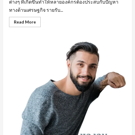
ต่างๆ ที่เกิดขึ้นทำให้หลายองค์กรต้องประสบกับปัญหา
ทางด้านเศรษฐกิจ รายรับ...
Read
Read More
more
about
คุณสมบัติ
สำคัญ
หา
งาน
ใน
มุม
มอง
ของ
ผู้
ประกอบ
การ