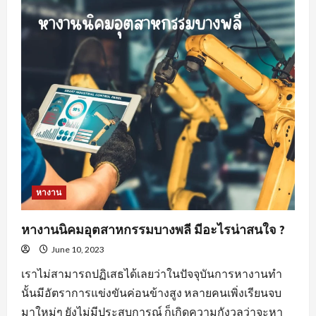
สำคัญ
ของ
พฤติกรรม
คน
หา
พนักงาน
ขาย
สร้าง
ความ
พึง
พอใจ
ให้
แก่
องค์กร
หางาน
หางานนิคมอุตสาหกรรมบางพลี มีอะไรน่าสนใจ ?
June 10, 2023
เราไม่สามารถปฏิเสธได้เลยว่าในปัจจุบันการหางานทำ
นั้นมีอัตราการแข่งขันค่อนข้างสูง หลายคนเพิ่งเรียนจบ
มาใหม่ๆ ยังไม่มีประสบการณ์ ก็เกิดความกังวลว่าจะหา