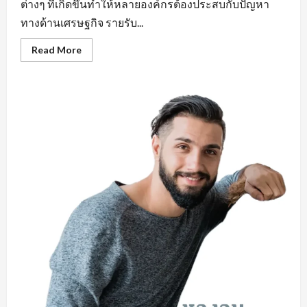
ต่างๆ ที่เกิดขึ้นทำให้หลายองค์กรต้องประสบกับปัญหา
ทางด้านเศรษฐกิจ รายรับ...
Read
Read More
more
about
คุณสมบัติ
สำคัญ
หา
งาน
ใน
มุม
มอง
ของ
ผู้
ประกอบ
การ