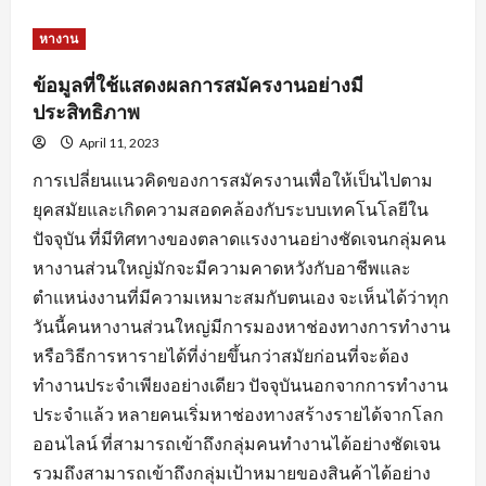
about
หัวใจ
สำคัญ
หางาน
ของ
การ
สมัคร
ข้อมูลที่ใช้แสดงผลการสมัครงานอย่างมี
งาน
พร้อม
ประสิทธิภาพ
คำ
แนะนำ
April 11, 2023
ปรับ
แต่ง
การเปลี่ยนแนวคิดของการสมัครงานเพื่อให้เป็นไปตาม
ข้อมูล
ใบ
ยุคสมัยและเกิดความสอดคล้องกับระบบเทคโนโลยีใน
สมัคร
ปัจจุบัน ที่มีทิศทางของตลาดแรงงานอย่างชัดเจนกลุ่มคน
หางานส่วนใหญ่มักจะมีความคาดหวังกับอาชีพและ
ตำแหน่งงานที่มีความเหมาะสมกับตนเอง จะเห็นได้ว่าทุก
วันนี้คนหางานส่วนใหญ่มีการมองหาช่องทางการทำงาน
หรือวิธีการหารายได้ที่ง่ายขึ้นกว่าสมัยก่อนที่จะต้อง
ทำงานประจำเพียงอย่างเดียว ปัจจุบันนอกจากการทำงาน
ประจำแล้ว หลายคนเริ่มหาช่องทางสร้างรายได้จากโลก
ออนไลน์ ที่สามารถเข้าถึงกลุ่มคนทำงานได้อย่างชัดเจน
รวมถึงสามารถเข้าถึงกลุ่มเป้าหมายของสินค้าได้อย่าง