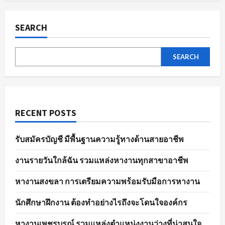
ผล
pagination
การ
สมัคร
งาน
SEARCH
อย่าง
มี
ประสิทธิภาพ
SEARCH
RECENT POSTS
รับสมัครบัญชี มีพื้นฐานความรู้ทางด้านสายอาชีพ
งานรายวันใกล้ฉัน รวมแหล่งหางานทุกสาขาอาชีพ
หางานสงขลา การเตรียมความพร้อมรับมือการหางาน
นักศึกษาฝึกงาน ต้องทำอย่างไรถึงจะโดนใจองค์กร
หางานเพชรบูรณ์ รวมแหล่งตำแหน่งงานว่างที่น่าสนใจ