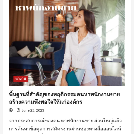
ดี
ใน
การ
หา
งานprogrammerเพื่อ
ให้
เกิด
ประสิทธิภาพ
หางาน
พื้นฐานที่สำคัญของพฤติกรรมคนหาพนักงานขาย
สร้างความพึงพอใจให้แก่องค์กร
June 25, 2023
จากประสบการณ์ของคน หาพนักงานขาย ส่วนใหญ่แล้ว
การค้นหาข้อมูลการสมัครงานผ่านช่องทางสื่อออนไลน์