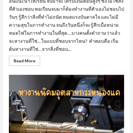
อื่นแนะนำให้เรียน จบมาจะได้รับเงินเดือนสูงๆ ซึ่งไม่ใช่สิ่ง
ที่ตัวเองชอบ พอเรียนจบมาก็ต้องทำงานที่ตัวเองไม่ชอบไป
วันๆ รู้สึกว่าสิ่งที่ทำไม่ถนัด หมดแรงบันดาลใจ และไม่มี
ความสุขในการทำงาน จนถึงวันหนึ่งก็จะรู้สึกเบื่อหน่าย
หมดไฟในการทำงานในที่สุด….บางคนตั้งคำถามว่าแล้ว
จะหางานที่ใช่…ในแบบที่ชอบจากไหน? คำตอบคือ เริ่ม
ต้นหางานที่ใช่…จากสิ่งที่ชอบ...
Read
Read More
more
about
หา
งาน
ที่
ใช่…
ใน
แบบ
ที่
ชอบ
หา
งาน
สวน
อุตสาหกรรม
โรจ
นะ
อยุธยา