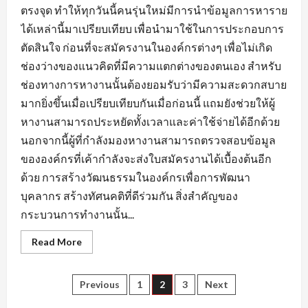
ตรงจุด ทำให้ทุกวันนี้คนรุ่นใหม่มีการนำข้อมูลการหาราย
ได้เหล่านี้มาเปรียบเทียบ เพื่อนำมาใช้ในการประกอบการ
ตัดสินใจ ก่อนที่จะสมัครงานในองค์กรต่างๆ เพื่อไม่เกิด
ช่องว่างของแนวคิดที่มีความแตกต่างของตนเอง สำหรับ
ช่องทางการหางานนั้นต้องยอมรับว่ามีความสะดวกสบาย
มากยิ่งขึ้นเมื่อเปรียบเทียบกันเมื่อก่อนนี้ แถมยังช่วยให้ผู้
หางานสามารถประหยัดทั้งเวลาและค่าใช้จ่ายได้อีกด้วย
นอกจากนี้ผู้ที่กำลังมองหางานสามารถตรวจสอบข้อมูล
ขององค์กรที่เค้ากำลังจะส่งใบสมัครงานได้เบื้องต้นอีก
ด้วย การสร้างวัฒนธรรมในองค์กรเพื่อการพัฒนา
บุคลากร สร้างทัศนคติที่ดีร่วมกัน สิ่งสำคัญของ
กระบวนการทำงานนั้น...
Read
Read More
more
about
ข้อมูล
ที่
Posts
Previous
1
2
3
Next
ใช้
แสดง