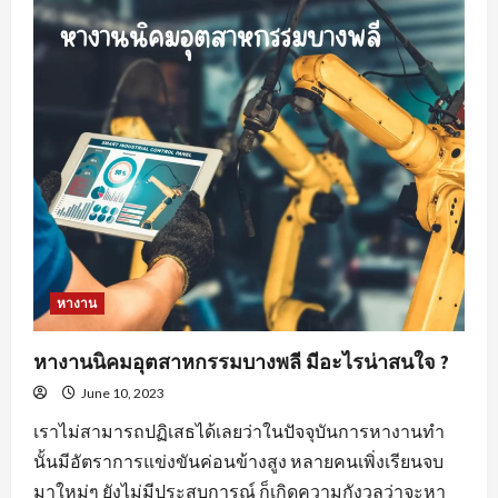
สำคัญ
ของ
พฤติกรรม
คน
หา
พนักงาน
ขาย
สร้าง
ความ
พึง
พอใจ
ให้
แก่
องค์กร
หางาน
หางานนิคมอุตสาหกรรมบางพลี มีอะไรน่าสนใจ ?
June 10, 2023
เราไม่สามารถปฏิเสธได้เลยว่าในปัจจุบันการหางานทำ
นั้นมีอัตราการแข่งขันค่อนข้างสูง หลายคนเพิ่งเรียนจบ
มาใหม่ๆ ยังไม่มีประสบการณ์ ก็เกิดความกังวลว่าจะหา