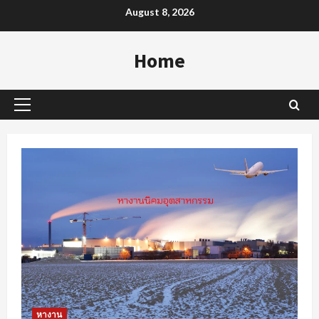
Skip
August 8, 2026
to
content
Home
Primary
Menu
หางาน