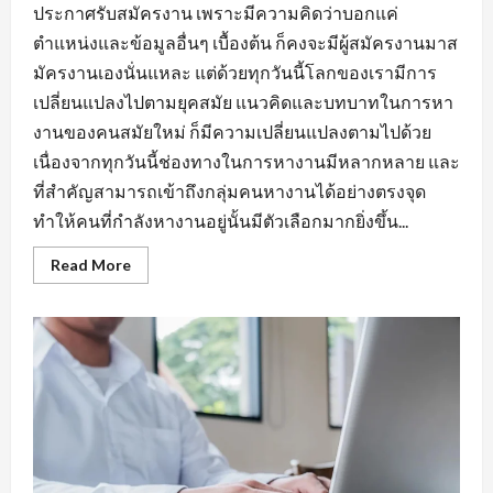
ประกาศรับสมัครงาน เพราะมีความคิดว่าบอกแค่
ตำแหน่งและข้อมูลอื่นๆ เบื้องต้น ก็คงจะมีผู้สมัครงานมาส
มัครงานเองนั่นแหละ แต่ด้วยทุกวันนี้โลกของเรามีการ
เปลี่ยนแปลงไปตามยุคสมัย แนวคิดและบทบาทในการหา
งานของคนสมัยใหม่ ก็มีความเปลี่ยนแปลงตามไปด้วย
เนื่องจากทุกวันนี้ช่องทางในการหางานมีหลากหลาย และ
ที่สำคัญสามารถเข้าถึงกลุ่มคนหางานได้อย่างตรงจุด
ทำให้คนที่กำลังหางานอยู่นั้นมีตัวเลือกมากยิ่งขึ้น...
Read
Read More
more
about
กฏ
เหล็ก
ของ
การ
หา
งาน
นิคม
อุตสาหกรรม
หนองแค
ที่
ต้อง
มี