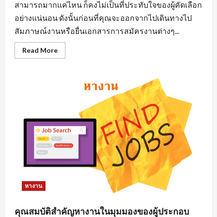
สามารถมากแค่ไหน ก็คงไม่เป็นที่ประทับใจของผู้คัดเลือก
อย่างแน่นอน ดังนั้นก่อนที่คุณจะออกจากไปเดินทางไป
สัมภาษณ์งานหรือยื่นเอกสารการสมัครงานต่างๆ...
Read
Read More
more
about
การ
แต่ง
ตัว
มี
ผล
ต่อ
การ
หา
งาน
นิคม
อุตสาหกรรม
อย่างไร
หางาน
คุณสมบัติสำคัญหางานในมุมมองของผู้ประกอบ