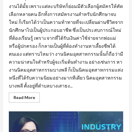
งานได้มั้ย เพราะแต่ละบริษัทก็ย่อมมีตัวเลือกผู้สมัครให้คัด
เลือกหลายคน อีกทั้งการสมัครงานสำหรับนักศึกษาจบ
ใหม่ ก็เรียกได้ว่าเป็นความท้าทายที่จะเปลี่ยนผ่านชีวิตจาก
นักศึกษาไปเป็นผู้ประกอบอาชีพ ซึ่งเป็นประสบการณ์ใหม่
ที่ต้องเรียนรู้ เพราะจากที่ได้รับเงินค่าใช้จ่ายจากพ่อแม่
หรือผู้ปกครอง ก็กลายเป็นผู้ที่ต้องทำงานหาเลี้ยงชีพได้
ตนเอง แต่ทราบไหมว่า งานนิคมอุตสาหกรรมนั้นก็ถือว่ามี
ความน่าสนใจสำหรับผู้จะเริ่มต้นทำงาน อย่างเช่นการ หา
งานนิคมอุตสาหกรรมบางพลี ก็เป็นนิคมอุตสาหกรรมแห่ง
หนึ่งที่ได้รับความนิยมอย่างมากทีเดียว นิคมอุตสาหกรรม
บางพลี ตั้งอยู่ที่ตำบลบางเสาธง...
Read
Read More
more
about
หา
งาน
นิคม
อุตสาหกรรม
บางพลี
มี