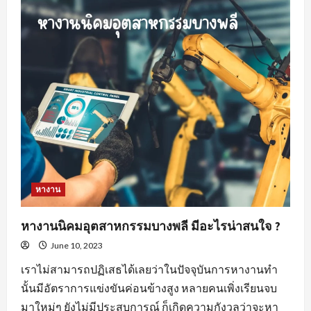
สำคัญ
ของ
พฤติกรรม
คน
หา
พนักงาน
ขาย
สร้าง
ความ
พึง
พอใจ
ให้
แก่
องค์กร
หางาน
หางานนิคมอุตสาหกรรมบางพลี มีอะไรน่าสนใจ ?
June 10, 2023
เราไม่สามารถปฏิเสธได้เลยว่าในปัจจุบันการหางานทำ
นั้นมีอัตราการแข่งขันค่อนข้างสูง หลายคนเพิ่งเรียนจบ
มาใหม่ๆ ยังไม่มีประสบการณ์ ก็เกิดความกังวลว่าจะหา