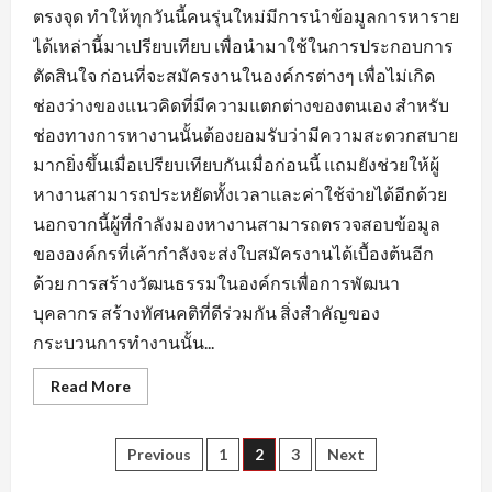
ตรงจุด ทำให้ทุกวันนี้คนรุ่นใหม่มีการนำข้อมูลการหาราย
ได้เหล่านี้มาเปรียบเทียบ เพื่อนำมาใช้ในการประกอบการ
ตัดสินใจ ก่อนที่จะสมัครงานในองค์กรต่างๆ เพื่อไม่เกิด
ช่องว่างของแนวคิดที่มีความแตกต่างของตนเอง สำหรับ
ช่องทางการหางานนั้นต้องยอมรับว่ามีความสะดวกสบาย
มากยิ่งขึ้นเมื่อเปรียบเทียบกันเมื่อก่อนนี้ แถมยังช่วยให้ผู้
หางานสามารถประหยัดทั้งเวลาและค่าใช้จ่ายได้อีกด้วย
นอกจากนี้ผู้ที่กำลังมองหางานสามารถตรวจสอบข้อมูล
ขององค์กรที่เค้ากำลังจะส่งใบสมัครงานได้เบื้องต้นอีก
ด้วย การสร้างวัฒนธรรมในองค์กรเพื่อการพัฒนา
บุคลากร สร้างทัศนคติที่ดีร่วมกัน สิ่งสำคัญของ
กระบวนการทำงานนั้น...
Read
Read More
more
about
ข้อมูล
ที่
Posts
Previous
1
2
3
Next
ใช้
แสดง