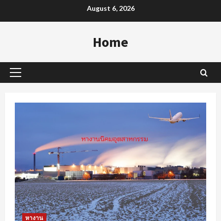
Skip
August 6, 2026
to
content
Home
Primary
Menu
หางาน