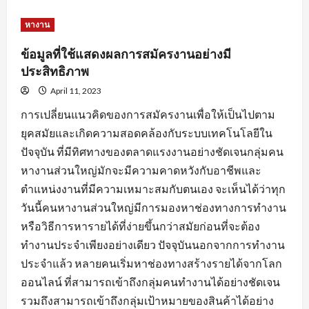
about
หัวใจ
สำคัญ
หางาน
ของ
การ
สมัคร
ข้อมูลที่ใช้แสดงผลการสมัครงานอย่างมี
งาน
พร้อม
ประสิทธิภาพ
คำ
แนะนำ
April 11, 2023
ปรับ
แต่ง
การเปลี่ยนแนวคิดของการสมัครงานเพื่อให้เป็นไปตาม
ข้อมูล
ใบ
ยุคสมัยและเกิดความสอดคล้องกับระบบเทคโนโลยีใน
สมัคร
ปัจจุบัน ที่มีทิศทางของตลาดแรงงานอย่างชัดเจนกลุ่มคน
หางานส่วนใหญ่มักจะมีความคาดหวังกับอาชีพและ
ตำแหน่งงานที่มีความเหมาะสมกับตนเอง จะเห็นได้ว่าทุก
วันนี้คนหางานส่วนใหญ่มีการมองหาช่องทางการทำงาน
หรือวิธีการหารายได้ที่ง่ายขึ้นกว่าสมัยก่อนที่จะต้อง
ทำงานประจำเพียงอย่างเดียว ปัจจุบันนอกจากการทำงาน
ประจำแล้ว หลายคนเริ่มหาช่องทางสร้างรายได้จากโลก
ออนไลน์ ที่สามารถเข้าถึงกลุ่มคนทำงานได้อย่างชัดเจน
รวมถึงสามารถเข้าถึงกลุ่มเป้าหมายของสินค้าได้อย่าง