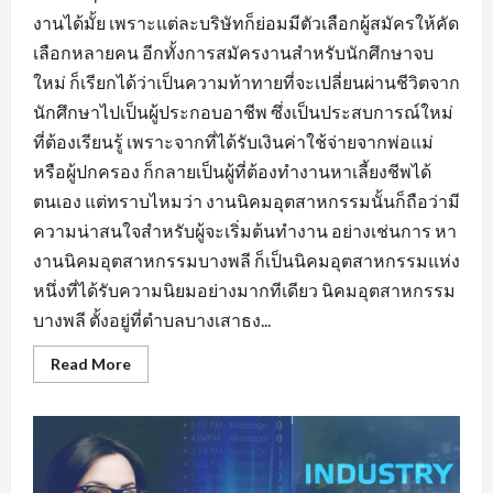
งานได้มั้ย เพราะแต่ละบริษัทก็ย่อมมีตัวเลือกผู้สมัครให้คัด
เลือกหลายคน อีกทั้งการสมัครงานสำหรับนักศึกษาจบ
ใหม่ ก็เรียกได้ว่าเป็นความท้าทายที่จะเปลี่ยนผ่านชีวิตจาก
นักศึกษาไปเป็นผู้ประกอบอาชีพ ซึ่งเป็นประสบการณ์ใหม่
ที่ต้องเรียนรู้ เพราะจากที่ได้รับเงินค่าใช้จ่ายจากพ่อแม่
หรือผู้ปกครอง ก็กลายเป็นผู้ที่ต้องทำงานหาเลี้ยงชีพได้
ตนเอง แต่ทราบไหมว่า งานนิคมอุตสาหกรรมนั้นก็ถือว่ามี
ความน่าสนใจสำหรับผู้จะเริ่มต้นทำงาน อย่างเช่นการ หา
งานนิคมอุตสาหกรรมบางพลี ก็เป็นนิคมอุตสาหกรรมแห่ง
หนึ่งที่ได้รับความนิยมอย่างมากทีเดียว นิคมอุตสาหกรรม
บางพลี ตั้งอยู่ที่ตำบลบางเสาธง...
Read
Read More
more
about
หา
งาน
นิคม
อุตสาหกรรม
บางพลี
มี