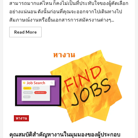
สามารถมากแค่ไหน ก็คงไม่เป็นที่ประทับใจของผู้คัดเลือก
อย่างแน่นอน ดังนั้นก่อนที่คุณจะออกจากไปเดินทางไป
สัมภาษณ์งานหรือยื่นเอกสารการสมัครงานต่างๆ...
Read
Read More
more
about
การ
แต่ง
ตัว
มี
ผล
ต่อ
การ
หา
งาน
นิคม
อุตสาหกรรม
อย่างไร
หางาน
คุณสมบัติสำคัญหางานในมุมมองของผู้ประกอบ