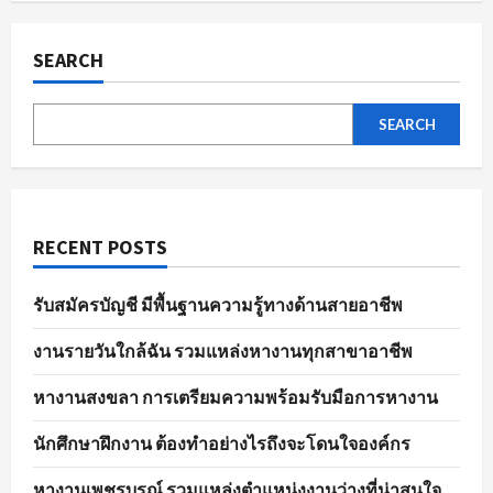
ผล
pagination
การ
สมัคร
งาน
SEARCH
อย่าง
มี
ประสิทธิภาพ
SEARCH
RECENT POSTS
รับสมัครบัญชี มีพื้นฐานความรู้ทางด้านสายอาชีพ
งานรายวันใกล้ฉัน รวมแหล่งหางานทุกสาขาอาชีพ
หางานสงขลา การเตรียมความพร้อมรับมือการหางาน
นักศึกษาฝึกงาน ต้องทำอย่างไรถึงจะโดนใจองค์กร
หางานเพชรบูรณ์ รวมแหล่งตำแหน่งงานว่างที่น่าสนใจ