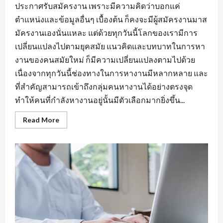
ประกาศรับสมัครงาน เพราะมีความคิดว่าบอกแค่
ตำแหน่งและข้อมูลอื่นๆ เบื้องต้น ก็คงจะมีผู้สมัครงานมาส
มัครงานเองนั่นแหละ แต่ด้วยทุกวันนี้โลกของเรามีการ
เปลี่ยนแปลงไปตามยุคสมัย แนวคิดและบทบาทในการหา
งานของคนสมัยใหม่ ก็มีความเปลี่ยนแปลงตามไปด้วย
เนื่องจากทุกวันนี้ช่องทางในการหางานมีหลากหลาย และ
ที่สำคัญสามารถเข้าถึงกลุ่มคนหางานได้อย่างตรงจุด
ทำให้คนที่กำลังหางานอยู่นั้นมีตัวเลือกมากยิ่งขึ้น...
Read
Read More
more
about
กฏ
เหล็ก
ของ
การ
หา
งาน
นิคม
อุตสาหกรรม
หนองแค
ที่
ต้อง
มี