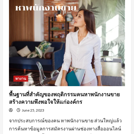
ดี
ใน
การ
หา
งานprogrammerเพื่อ
ให้
เกิด
ประสิทธิภาพ
หางาน
พื้นฐานที่สำคัญของพฤติกรรมคนหาพนักงานขาย
สร้างความพึงพอใจให้แก่องค์กร
June 25, 2023
จากประสบการณ์ของคน หาพนักงานขาย ส่วนใหญ่แล้ว
การค้นหาข้อมูลการสมัครงานผ่านช่องทางสื่อออนไลน์