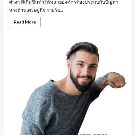
ต่างๆ ที่เกิดขึ้นทำให้หลายองค์กรต้องประสบกับปัญหา
ทางด้านเศรษฐกิจ รายรับ...
Read
Read More
more
about
คุณสมบัติ
สำคัญ
หา
งาน
ใน
มุม
มอง
ของ
ผู้
ประกอบ
การ