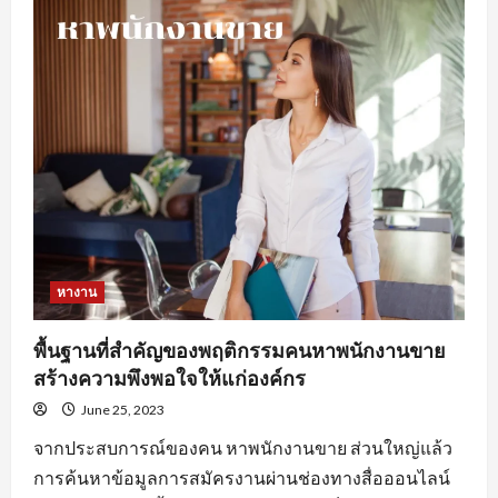
ดี
ใน
การ
หา
งานprogrammerเพื่อ
ให้
เกิด
ประสิทธิภาพ
หางาน
พื้นฐานที่สำคัญของพฤติกรรมคนหาพนักงานขาย
สร้างความพึงพอใจให้แก่องค์กร
June 25, 2023
จากประสบการณ์ของคน หาพนักงานขาย ส่วนใหญ่แล้ว
การค้นหาข้อมูลการสมัครงานผ่านช่องทางสื่อออนไลน์