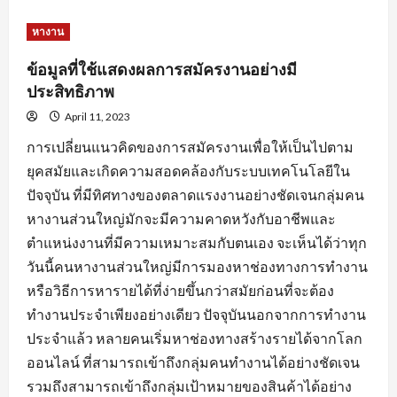
about
หัวใจ
สำคัญ
หางาน
ของ
การ
สมัคร
ข้อมูลที่ใช้แสดงผลการสมัครงานอย่างมี
งาน
พร้อม
ประสิทธิภาพ
คำ
แนะนำ
April 11, 2023
ปรับ
แต่ง
การเปลี่ยนแนวคิดของการสมัครงานเพื่อให้เป็นไปตาม
ข้อมูล
ใบ
ยุคสมัยและเกิดความสอดคล้องกับระบบเทคโนโลยีใน
สมัคร
ปัจจุบัน ที่มีทิศทางของตลาดแรงงานอย่างชัดเจนกลุ่มคน
หางานส่วนใหญ่มักจะมีความคาดหวังกับอาชีพและ
ตำแหน่งงานที่มีความเหมาะสมกับตนเอง จะเห็นได้ว่าทุก
วันนี้คนหางานส่วนใหญ่มีการมองหาช่องทางการทำงาน
หรือวิธีการหารายได้ที่ง่ายขึ้นกว่าสมัยก่อนที่จะต้อง
ทำงานประจำเพียงอย่างเดียว ปัจจุบันนอกจากการทำงาน
ประจำแล้ว หลายคนเริ่มหาช่องทางสร้างรายได้จากโลก
ออนไลน์ ที่สามารถเข้าถึงกลุ่มคนทำงานได้อย่างชัดเจน
รวมถึงสามารถเข้าถึงกลุ่มเป้าหมายของสินค้าได้อย่าง