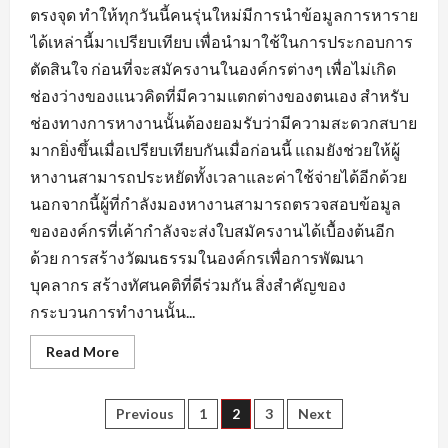
ตรงจุด ทำให้ทุกวันนี้คนรุ่นใหม่มีการนำข้อมูลการหาราย
ได้เหล่านี้มาเปรียบเทียบ เพื่อนำมาใช้ในการประกอบการ
ตัดสินใจ ก่อนที่จะสมัครงานในองค์กรต่างๆ เพื่อไม่เกิด
ช่องว่างของแนวคิดที่มีความแตกต่างของตนเอง สำหรับ
ช่องทางการหางานนั้นต้องยอมรับว่ามีความสะดวกสบาย
มากยิ่งขึ้นเมื่อเปรียบเทียบกันเมื่อก่อนนี้ แถมยังช่วยให้ผู้
หางานสามารถประหยัดทั้งเวลาและค่าใช้จ่ายได้อีกด้วย
นอกจากนี้ผู้ที่กำลังมองหางานสามารถตรวจสอบข้อมูล
ขององค์กรที่เค้ากำลังจะส่งใบสมัครงานได้เบื้องต้นอีก
ด้วย การสร้างวัฒนธรรมในองค์กรเพื่อการพัฒนา
บุคลากร สร้างทัศนคติที่ดีร่วมกัน สิ่งสำคัญของ
กระบวนการทำงานนั้น...
Read
Read More
more
about
ข้อมูล
ที่
Posts
Previous
1
2
3
Next
ใช้
แสดง