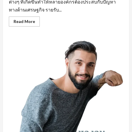
ต่างๆ ที่เกิดขึ้นทำให้หลายองค์กรต้องประสบกับปัญหา
ทางด้านเศรษฐกิจ รายรับ...
Read
Read More
more
about
คุณสมบัติ
สำคัญ
หา
งาน
ใน
มุม
มอง
ของ
ผู้
ประกอบ
การ