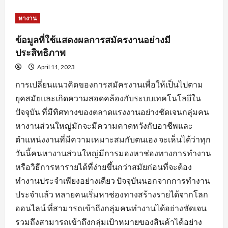
about
หัวใจ
สำคัญ
หางาน
ของ
การ
สมัคร
ข้อมูลที่ใช้แสดงผลการสมัครงานอย่างมี
งาน
พร้อม
ประสิทธิภาพ
คำ
แนะนำ
April 11, 2023
ปรับ
แต่ง
การเปลี่ยนแนวคิดของการสมัครงานเพื่อให้เป็นไปตาม
ข้อมูล
ใบ
ยุคสมัยและเกิดความสอดคล้องกับระบบเทคโนโลยีใน
สมัคร
ปัจจุบัน ที่มีทิศทางของตลาดแรงงานอย่างชัดเจนกลุ่มคน
หางานส่วนใหญ่มักจะมีความคาดหวังกับอาชีพและ
ตำแหน่งงานที่มีความเหมาะสมกับตนเอง จะเห็นได้ว่าทุก
วันนี้คนหางานส่วนใหญ่มีการมองหาช่องทางการทำงาน
หรือวิธีการหารายได้ที่ง่ายขึ้นกว่าสมัยก่อนที่จะต้อง
ทำงานประจำเพียงอย่างเดียว ปัจจุบันนอกจากการทำงาน
ประจำแล้ว หลายคนเริ่มหาช่องทางสร้างรายได้จากโลก
ออนไลน์ ที่สามารถเข้าถึงกลุ่มคนทำงานได้อย่างชัดเจน
รวมถึงสามารถเข้าถึงกลุ่มเป้าหมายของสินค้าได้อย่าง