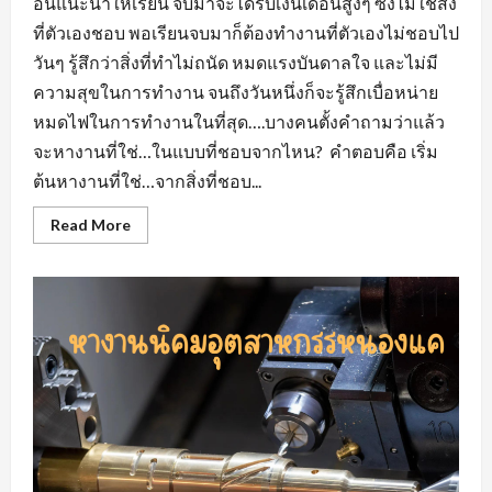
อื่นแนะนำให้เรียน จบมาจะได้รับเงินเดือนสูงๆ ซึ่งไม่ใช่สิ่ง
ที่ตัวเองชอบ พอเรียนจบมาก็ต้องทำงานที่ตัวเองไม่ชอบไป
วันๆ รู้สึกว่าสิ่งที่ทำไม่ถนัด หมดแรงบันดาลใจ และไม่มี
ความสุขในการทำงาน จนถึงวันหนึ่งก็จะรู้สึกเบื่อหน่าย
หมดไฟในการทำงานในที่สุด….บางคนตั้งคำถามว่าแล้ว
จะหางานที่ใช่…ในแบบที่ชอบจากไหน? คำตอบคือ เริ่ม
ต้นหางานที่ใช่…จากสิ่งที่ชอบ...
Read
Read More
more
about
หา
งาน
ที่
ใช่…
ใน
แบบ
ที่
ชอบ
หา
งาน
สวน
อุตสาหกรรม
โรจ
นะ
อยุธยา