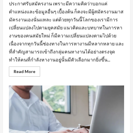
ประกาศรับสมัครงาน เพราะมีความคิดว่าบอกแค่
ตำแหน่งและข้อมูลอื่นๆ เบื้องต้น ก็คงจะมีผู้สมัครงานมาส
มัครงานเองนั่นแหละ แต่ด้วยทุกวันนี้โลกของเรามีการ
เปลี่ยนแปลงไปตามยุคสมัย แนวคิดและบทบาทในการหา
งานของคนสมัยใหม่ ก็มีความเปลี่ยนแปลงตามไปด้วย
เนื่องจากทุกวันนี้ช่องทางในการหางานมีหลากหลาย และ
ที่สำคัญสามารถเข้าถึงกลุ่มคนหางานได้อย่างตรงจุด
ทำให้คนที่กำลังหางานอยู่นั้นมีตัวเลือกมากยิ่งขึ้น...
Read
Read More
more
about
กฏ
เหล็ก
ของ
การ
หา
งาน
นิคม
อุตสาหกรรม
หนองแค
ที่
ต้อง
มี