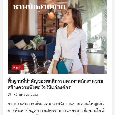
ดี
ใน
การ
หา
งานprogrammerเพื่อ
ให้
เกิด
ประสิทธิภาพ
หางาน
พื้นฐานที่สำคัญของพฤติกรรมคนหาพนักงานขาย
สร้างความพึงพอใจให้แก่องค์กร
June 25, 2023
จากประสบการณ์ของคน หาพนักงานขาย ส่วนใหญ่แล้ว
การค้นหาข้อมูลการสมัครงานผ่านช่องทางสื่อออนไลน์