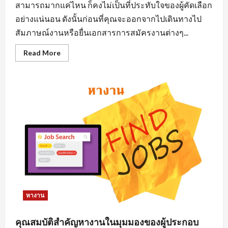
สามารถมากแค่ไหน ก็คงไม่เป็นที่ประทับใจของผู้คัดเลือก
อย่างแน่นอน ดังนั้นก่อนที่คุณจะออกจากไปเดินทางไป
สัมภาษณ์งานหรือยื่นเอกสารการสมัครงานต่างๆ...
Read
Read More
more
about
การ
แต่ง
ตัว
มี
ผล
ต่อ
การ
หา
งาน
นิคม
อุตสาหกรรม
อย่างไร
หางาน
คุณสมบัติสำคัญหางานในมุมมองของผู้ประกอบ