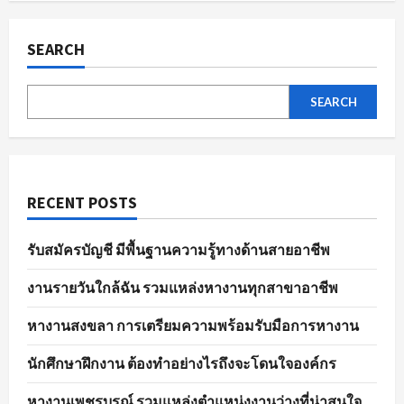
ผล
pagination
การ
สมัคร
งาน
SEARCH
อย่าง
มี
ประสิทธิภาพ
SEARCH
RECENT POSTS
รับสมัครบัญชี มีพื้นฐานความรู้ทางด้านสายอาชีพ
งานรายวันใกล้ฉัน รวมแหล่งหางานทุกสาขาอาชีพ
หางานสงขลา การเตรียมความพร้อมรับมือการหางาน
นักศึกษาฝึกงาน ต้องทำอย่างไรถึงจะโดนใจองค์กร
หางานเพชรบูรณ์ รวมแหล่งตำแหน่งงานว่างที่น่าสนใจ