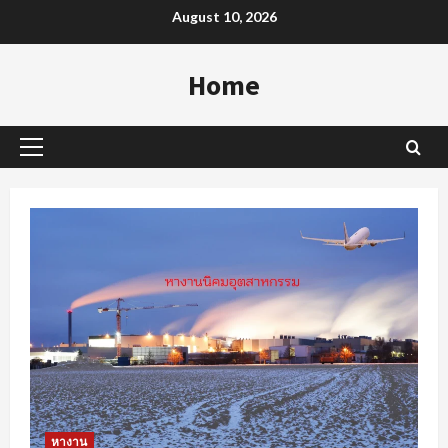
Skip
August 10, 2026
to
content
Home
Primary
Menu
หางาน