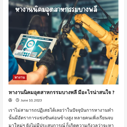
สำคัญ
ของ
พฤติกรรม
คน
หา
พนักงาน
ขาย
สร้าง
ความ
พึง
พอใจ
ให้
แก่
องค์กร
หางาน
หางานนิคมอุตสาหกรรมบางพลี มีอะไรน่าสนใจ ?
June 10, 2023
เราไม่สามารถปฏิเสธได้เลยว่าในปัจจุบันการหางานทำ
นั้นมีอัตราการแข่งขันค่อนข้างสูง หลายคนเพิ่งเรียนจบ
มาใหม่ๆ ยังไม่มีประสบการณ์ ก็เกิดความกังวลว่าจะหา