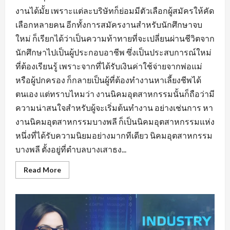
งานได้มั้ย เพราะแต่ละบริษัทก็ย่อมมีตัวเลือกผู้สมัครให้คัด
เลือกหลายคน อีกทั้งการสมัครงานสำหรับนักศึกษาจบ
ใหม่ ก็เรียกได้ว่าเป็นความท้าทายที่จะเปลี่ยนผ่านชีวิตจาก
นักศึกษาไปเป็นผู้ประกอบอาชีพ ซึ่งเป็นประสบการณ์ใหม่
ที่ต้องเรียนรู้ เพราะจากที่ได้รับเงินค่าใช้จ่ายจากพ่อแม่
หรือผู้ปกครอง ก็กลายเป็นผู้ที่ต้องทำงานหาเลี้ยงชีพได้
ตนเอง แต่ทราบไหมว่า งานนิคมอุตสาหกรรมนั้นก็ถือว่ามี
ความน่าสนใจสำหรับผู้จะเริ่มต้นทำงาน อย่างเช่นการ หา
งานนิคมอุตสาหกรรมบางพลี ก็เป็นนิคมอุตสาหกรรมแห่ง
หนึ่งที่ได้รับความนิยมอย่างมากทีเดียว นิคมอุตสาหกรรม
บางพลี ตั้งอยู่ที่ตำบลบางเสาธง...
Read
Read More
more
about
หา
งาน
นิคม
อุตสาหกรรม
บางพลี
มี