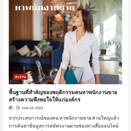
ดี
ใน
การ
หา
งานprogrammerเพื่อ
ให้
เกิด
ประสิทธิภาพ
หางาน
พื้นฐานที่สำคัญของพฤติกรรมคนหาพนักงานขาย
สร้างความพึงพอใจให้แก่องค์กร
June 25, 2023
จากประสบการณ์ของคน หาพนักงานขาย ส่วนใหญ่แล้ว
การค้นหาข้อมูลการสมัครงานผ่านช่องทางสื่อออนไลน์