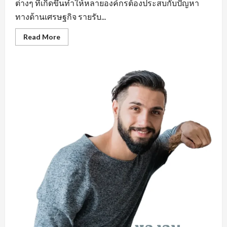
ต่างๆ ที่เกิดขึ้นทำให้หลายองค์กรต้องประสบกับปัญหา
ทางด้านเศรษฐกิจ รายรับ...
Read
Read More
more
about
คุณสมบัติ
สำคัญ
หา
งาน
ใน
มุม
มอง
ของ
ผู้
ประกอบ
การ