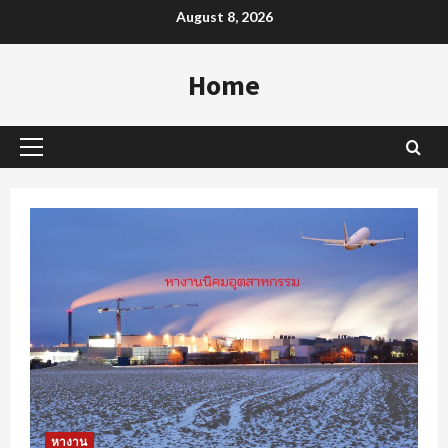
Skip
August 8, 2026
to
content
Home
Primary
Menu
หางาน