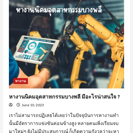
สำคัญ
ของ
พฤติกรรม
คน
หา
พนักงาน
ขาย
สร้าง
ความ
พึง
พอใจ
ให้
แก่
องค์กร
หางาน
หางานนิคมอุตสาหกรรมบางพลี มีอะไรน่าสนใจ ?
June 10, 2023
เราไม่สามารถปฏิเสธได้เลยว่าในปัจจุบันการหางานทำ
นั้นมีอัตราการแข่งขันค่อนข้างสูง หลายคนเพิ่งเรียนจบ
มาใหม่ๆ ยังไม่มีประสบการณ์ ก็เกิดความกังวลว่าจะหา