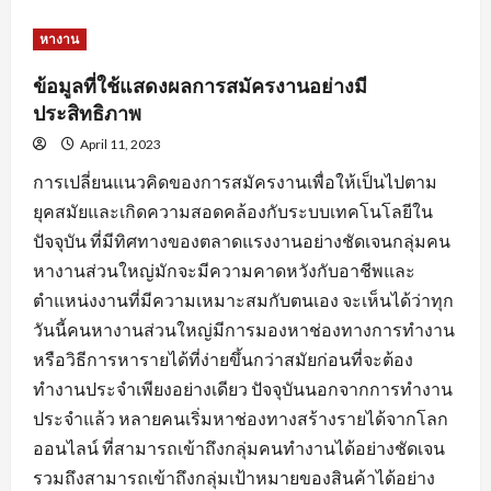
about
หัวใจ
สำคัญ
หางาน
ของ
การ
สมัคร
ข้อมูลที่ใช้แสดงผลการสมัครงานอย่างมี
งาน
พร้อม
ประสิทธิภาพ
คำ
แนะนำ
April 11, 2023
ปรับ
แต่ง
การเปลี่ยนแนวคิดของการสมัครงานเพื่อให้เป็นไปตาม
ข้อมูล
ใบ
ยุคสมัยและเกิดความสอดคล้องกับระบบเทคโนโลยีใน
สมัคร
ปัจจุบัน ที่มีทิศทางของตลาดแรงงานอย่างชัดเจนกลุ่มคน
หางานส่วนใหญ่มักจะมีความคาดหวังกับอาชีพและ
ตำแหน่งงานที่มีความเหมาะสมกับตนเอง จะเห็นได้ว่าทุก
วันนี้คนหางานส่วนใหญ่มีการมองหาช่องทางการทำงาน
หรือวิธีการหารายได้ที่ง่ายขึ้นกว่าสมัยก่อนที่จะต้อง
ทำงานประจำเพียงอย่างเดียว ปัจจุบันนอกจากการทำงาน
ประจำแล้ว หลายคนเริ่มหาช่องทางสร้างรายได้จากโลก
ออนไลน์ ที่สามารถเข้าถึงกลุ่มคนทำงานได้อย่างชัดเจน
รวมถึงสามารถเข้าถึงกลุ่มเป้าหมายของสินค้าได้อย่าง