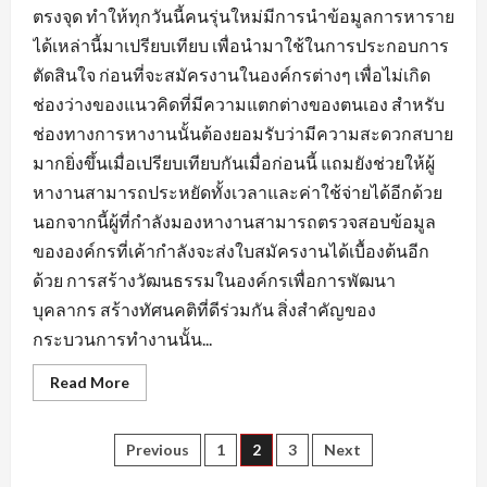
ตรงจุด ทำให้ทุกวันนี้คนรุ่นใหม่มีการนำข้อมูลการหาราย
ได้เหล่านี้มาเปรียบเทียบ เพื่อนำมาใช้ในการประกอบการ
ตัดสินใจ ก่อนที่จะสมัครงานในองค์กรต่างๆ เพื่อไม่เกิด
ช่องว่างของแนวคิดที่มีความแตกต่างของตนเอง สำหรับ
ช่องทางการหางานนั้นต้องยอมรับว่ามีความสะดวกสบาย
มากยิ่งขึ้นเมื่อเปรียบเทียบกันเมื่อก่อนนี้ แถมยังช่วยให้ผู้
หางานสามารถประหยัดทั้งเวลาและค่าใช้จ่ายได้อีกด้วย
นอกจากนี้ผู้ที่กำลังมองหางานสามารถตรวจสอบข้อมูล
ขององค์กรที่เค้ากำลังจะส่งใบสมัครงานได้เบื้องต้นอีก
ด้วย การสร้างวัฒนธรรมในองค์กรเพื่อการพัฒนา
บุคลากร สร้างทัศนคติที่ดีร่วมกัน สิ่งสำคัญของ
กระบวนการทำงานนั้น...
Read
Read More
more
about
ข้อมูล
ที่
Posts
Previous
1
2
3
Next
ใช้
แสดง