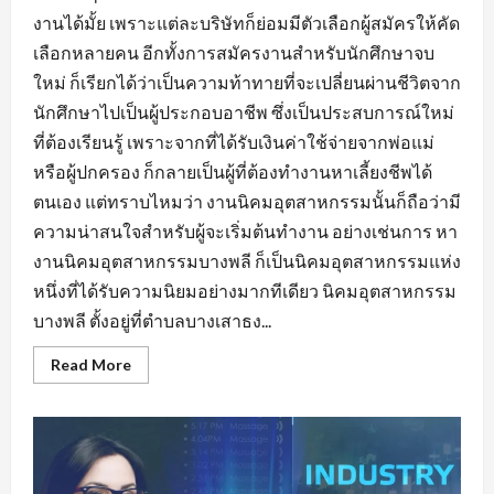
งานได้มั้ย เพราะแต่ละบริษัทก็ย่อมมีตัวเลือกผู้สมัครให้คัด
เลือกหลายคน อีกทั้งการสมัครงานสำหรับนักศึกษาจบ
ใหม่ ก็เรียกได้ว่าเป็นความท้าทายที่จะเปลี่ยนผ่านชีวิตจาก
นักศึกษาไปเป็นผู้ประกอบอาชีพ ซึ่งเป็นประสบการณ์ใหม่
ที่ต้องเรียนรู้ เพราะจากที่ได้รับเงินค่าใช้จ่ายจากพ่อแม่
หรือผู้ปกครอง ก็กลายเป็นผู้ที่ต้องทำงานหาเลี้ยงชีพได้
ตนเอง แต่ทราบไหมว่า งานนิคมอุตสาหกรรมนั้นก็ถือว่ามี
ความน่าสนใจสำหรับผู้จะเริ่มต้นทำงาน อย่างเช่นการ หา
งานนิคมอุตสาหกรรมบางพลี ก็เป็นนิคมอุตสาหกรรมแห่ง
หนึ่งที่ได้รับความนิยมอย่างมากทีเดียว นิคมอุตสาหกรรม
บางพลี ตั้งอยู่ที่ตำบลบางเสาธง...
Read
Read More
more
about
หา
งาน
นิคม
อุตสาหกรรม
บางพลี
มี