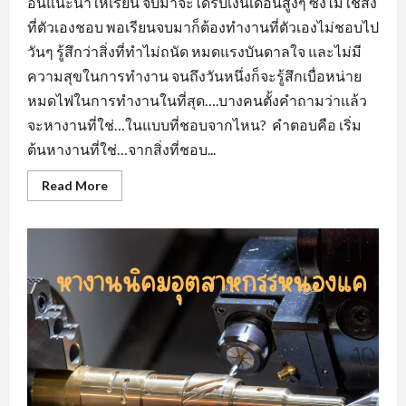
อื่นแนะนำให้เรียน จบมาจะได้รับเงินเดือนสูงๆ ซึ่งไม่ใช่สิ่ง
ที่ตัวเองชอบ พอเรียนจบมาก็ต้องทำงานที่ตัวเองไม่ชอบไป
วันๆ รู้สึกว่าสิ่งที่ทำไม่ถนัด หมดแรงบันดาลใจ และไม่มี
ความสุขในการทำงาน จนถึงวันหนึ่งก็จะรู้สึกเบื่อหน่าย
หมดไฟในการทำงานในที่สุด….บางคนตั้งคำถามว่าแล้ว
จะหางานที่ใช่…ในแบบที่ชอบจากไหน? คำตอบคือ เริ่ม
ต้นหางานที่ใช่…จากสิ่งที่ชอบ...
Read
Read More
more
about
หา
งาน
ที่
ใช่…
ใน
แบบ
ที่
ชอบ
หา
งาน
สวน
อุตสาหกรรม
โรจ
นะ
อยุธยา