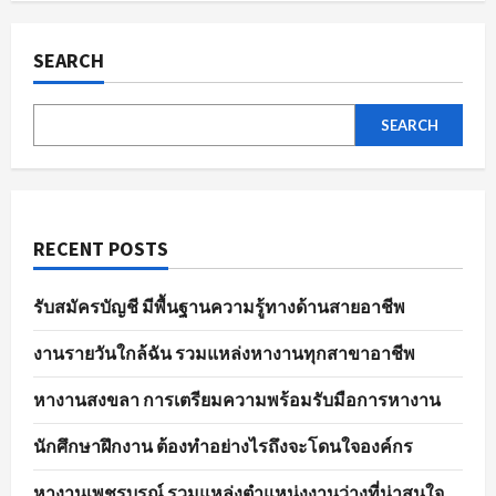
ผล
pagination
การ
สมัคร
งาน
SEARCH
อย่าง
มี
ประสิทธิภาพ
SEARCH
RECENT POSTS
รับสมัครบัญชี มีพื้นฐานความรู้ทางด้านสายอาชีพ
งานรายวันใกล้ฉัน รวมแหล่งหางานทุกสาขาอาชีพ
หางานสงขลา การเตรียมความพร้อมรับมือการหางาน
นักศึกษาฝึกงาน ต้องทำอย่างไรถึงจะโดนใจองค์กร
หางานเพชรบูรณ์ รวมแหล่งตำแหน่งงานว่างที่น่าสนใจ