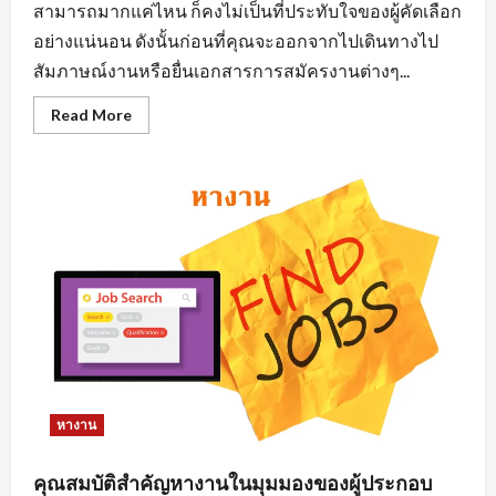
สามารถมากแค่ไหน ก็คงไม่เป็นที่ประทับใจของผู้คัดเลือก
อย่างแน่นอน ดังนั้นก่อนที่คุณจะออกจากไปเดินทางไป
สัมภาษณ์งานหรือยื่นเอกสารการสมัครงานต่างๆ...
Read
Read More
more
about
การ
แต่ง
ตัว
มี
ผล
ต่อ
การ
หา
งาน
นิคม
อุตสาหกรรม
อย่างไร
หางาน
คุณสมบัติสำคัญหางานในมุมมองของผู้ประกอบ