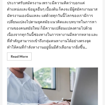
ประกาศรับสมัครงาน เพราะมีความคิดว่าบอกแค่
ตำแหน่งและข้อมูลอื่นๆ เบื้องต้น ก็คงจะมีผู้สมัครงานมาส
มัครงานเองนั่นแหละ แต่ด้วยทุกวันนี้โลกของเรามีการ
เปลี่ยนแปลงไปตามยุคสมัย แนวคิดและบทบาทในการหา
งานของคนสมัยใหม่ ก็มีความเปลี่ยนแปลงตามไปด้วย
เนื่องจากทุกวันนี้ช่องทางในการหางานมีหลากหลาย และ
ที่สำคัญสามารถเข้าถึงกลุ่มคนหางานได้อย่างตรงจุด
ทำให้คนที่กำลังหางานอยู่นั้นมีตัวเลือกมากยิ่งขึ้น...
Read
Read More
more
about
กฏ
เหล็ก
ของ
การ
หา
งาน
นิคม
อุตสาหกรรม
หนองแค
ที่
ต้อง
มี