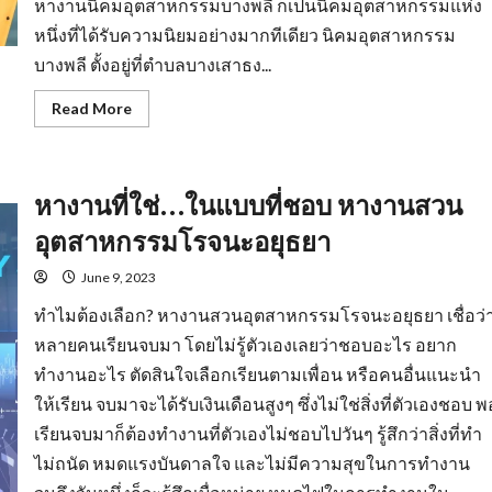
หางานนิคมอุตสาหกรรมบางพลี ก็เป็นนิคมอุตสาหกรรมแห่ง
หนึ่งที่ได้รับความนิยมอย่างมากทีเดียว นิคมอุตสาหกรรม
บางพลี ตั้งอยู่ที่ตำบลบางเสาธง...
Read
Read More
more
about
หา
งาน
นิคม
หางานที่ใช่…ในแบบที่ชอบ หางานสวน
อุตสาหกรรม
บางพลี
มี
อุตสาหกรรมโรจนะอยุธยา
อะไร
น่า
สนใจ
June 9, 2023
?
ทำไมต้องเลือก? หางานสวนอุตสาหกรรมโรจนะอยุธยา เชื่อว่
หลายคนเรียนจบมา โดยไม่รู้ตัวเองเลยว่าชอบอะไร อยาก
ทำงานอะไร ตัดสินใจเลือกเรียนตามเพื่อน หรือคนอื่นแนะนำ
ให้เรียน จบมาจะได้รับเงินเดือนสูงๆ ซึ่งไม่ใช่สิ่งที่ตัวเองชอบ พ
เรียนจบมาก็ต้องทำงานที่ตัวเองไม่ชอบไปวันๆ รู้สึกว่าสิ่งที่ทำ
ไม่ถนัด หมดแรงบันดาลใจ และไม่มีความสุขในการทำงาน