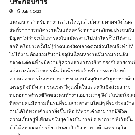
ประกอบการ
การ
หา
งาน
July 4, 2023
นิคม
อุตสาหกรรม
แน่นอนว่าสำหรับ หางาน ส่วนใหญ่แล้วมีความคาดหวังในผล
อย่างไร
ลัพท์จากการสมัครงานในแต่ละครั้ง หลายคนมักจะประสบกับ
ปัญหาไม่ว่าจะเป็นการส่งใบสมัครงานไปเท่าไหร่ก็ไม่ได้งาน
สักที หรือบางครั้งไม่รู้ว่าตนเองผิดพลาดตรงส่วนไหนถึงทำให้
ไม่ได้งาน ต้องยอมรับว่าปัจจุบันนี้คนหางานมีมากมาจนล้น
ตลาด แต่คนที่จะมีความรู้ความสามารถจริงๆ ตรงกับสายงานที
แต่ละองค์กรต้องการนั้น ไม่เพียงพอสำหรับการตอบโจทย์
ความต้องการในกระบวนการทำงานปัจจุบัน ยิ่งปัญหาทางด้า
เศรษฐกิจที่มีความรุนแรงทวีคูณขึ้นในแต่ละวัน ยิ่งส่งผลกระ
ทบต่อการดำรงชีวิตของคนทำงานอย่างเราๆ จึงไม่แปลกใจเล
ที่หลายคนมีความดิ้นรนที่จะแสวงหางานใหม่ๆ ที่จะช่วยสร้าง
รายได้ให้พวกเค้ามากยิ่งขึ้น เพื่อให้พวกเค้าสามารถมีชีวิต
ความเป็นอยู่ที่เพียงพอในยุคปัจจุบัน จากปัญหาต่างๆ ที่เกิดขึ้น
ทำให้หลายองค์กรต้องประสบกับปัญหาทางด้านเศรษฐกิจ