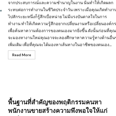
จากประสบการณ์และความชำนาญในงาน นั่นทำให้เกิดผลก
ระทบต่อการทำงานในชีวิตประจำวัน เพราะเมื่อคุณเกิดทำงา
ไปสักระยะหนึ่งก็รู้สึกเบื่อหน่าย ไม่มีแรงบันดาลใจในการ
ทำงาน ทำให้เกิดความรู้สึกอยากเปลี่ยนงานหรือเปลี่ยนองค์ก
เพื่อค้นหาความต้องการของตนเองมากยิ่งขึ้น ดังนั้นก่อนที่คุณ
จะมองหางานใหม่คุณอาจจะลองศึกษาหาความรู้ทางด้านอื่น
เพิ่มเติม เพื่อที่คุณจะได้มองหาเส้นทางในอาชีพของตนเอง...
Read
Read More
more
about
การ
สร้าง
ทัศนคติ
ที่
ดี
ใน
การ
หา
งานprogrammerเพื่อ
ให้
พื้นฐานที่สำคัญของพฤติกรรมคนหา
เกิด
ประสิทธิภาพ
พนักงานขายสร้างความพึงพอใจให้แก่