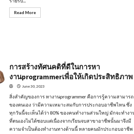
รายรับ...
Read
Read More
more
about
คุณสมบัติ
สำคัญ
หา
งาน
ใน
มุม
มอง
ของ
ผู้
ประกอบ
การสร้างทัศนคติที่ดีในการหา
การ
งานprogrammerเพื่อให้เกิดประสิทธิภาพ
June 30, 2023
สิ่งสำคัญของการ หางานprogrammer คือการรู้ความสามารถ
ของตนเอง ว่ามีความเหมาะสมกับการประกอบอาชีพไหน ซึ่ง
ทุกวันนี้จะเห็นได้ว่า 80% ของคนทำงานส่วนใหญ่ มักจะทำงา
ที่ตนเองไม่ได้ชอบแต่เนื่องจากเรียนจบสาขาอาชีพนั้นมาจึงมี
ความจำเป็นต้องทำงานทางด้านนี้ หลายคนมักประกอบอาชีพ