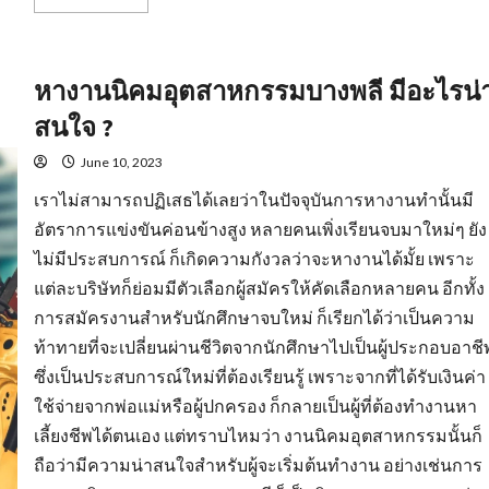
more
about
พื้น
ฐาน
ที่
หางานนิคมอุตสาหกรรมบางพลี มีอะไรน่
สำคัญ
ของ
พฤติกรรม
สนใจ ?
คน
หา
พนักงาน
June 10, 2023
ขาย
สร้าง
เราไม่สามารถปฏิเสธได้เลยว่าในปัจจุบันการหางานทำนั้นมี
ความ
พึง
อัตราการแข่งขันค่อนข้างสูง หลายคนเพิ่งเรียนจบมาใหม่ๆ ยัง
พอใจ
ให้
ไม่มีประสบการณ์ ก็เกิดความกังวลว่าจะหางานได้มั้ย เพราะ
แก่
องค์กร
แต่ละบริษัทก็ย่อมมีตัวเลือกผู้สมัครให้คัดเลือกหลายคน อีกทั้ง
การสมัครงานสำหรับนักศึกษาจบใหม่ ก็เรียกได้ว่าเป็นความ
ท้าทายที่จะเปลี่ยนผ่านชีวิตจากนักศึกษาไปเป็นผู้ประกอบอาชี
ซึ่งเป็นประสบการณ์ใหม่ที่ต้องเรียนรู้ เพราะจากที่ได้รับเงินค่า
ใช้จ่ายจากพ่อแม่หรือผู้ปกครอง ก็กลายเป็นผู้ที่ต้องทำงานหา
เลี้ยงชีพได้ตนเอง แต่ทราบไหมว่า งานนิคมอุตสาหกรรมนั้นก็
ถือว่ามีความน่าสนใจสำหรับผู้จะเริ่มต้นทำงาน อย่างเช่นการ