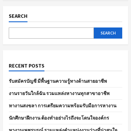
ผล
pagination
การ
สมัคร
งาน
SEARCH
อย่าง
มี
ประสิทธิภาพ
SEARCH
RECENT POSTS
รับสมัครบัญชี มีพื้นฐานความรู้ทางด้านสายอาชีพ
งานรายวันใกล้ฉัน รวมแหล่งหางานทุกสาขาอาชีพ
หางานสงขลา การเตรียมความพร้อมรับมือการหางาน
นักศึกษาฝึกงาน ต้องทำอย่างไรถึงจะโดนใจองค์กร
หางานเพชรบูรณ์ รวมแหล่งตำแหน่งงานว่างที่น่าสนใจ