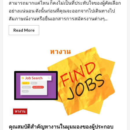
สามารถมากแค่ไหน ก็คงไม่เป็นที่ประทับใจของผู้คัดเลือก
อย่างแน่นอน ดังนั้นก่อนที่คุณจะออกจากไปเดินทางไป
สัมภาษณ์งานหรือยื่นเอกสารการสมัครงานต่างๆ...
Read
Read More
more
about
การ
แต่ง
ตัว
มี
ผล
ต่อ
การ
หา
งาน
นิคม
อุตสาหกรรม
อย่างไร
หางาน
คุณสมบัติสำคัญหางานในมุมมองของผู้ประกอบ