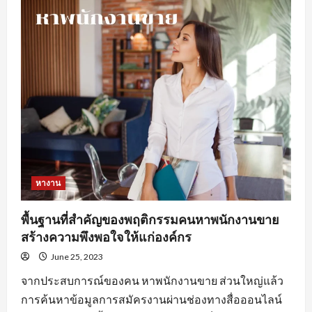
ดี
ใน
การ
หา
งานprogrammerเพื่อ
ให้
เกิด
ประสิทธิภาพ
หางาน
พื้นฐานที่สำคัญของพฤติกรรมคนหาพนักงานขาย
สร้างความพึงพอใจให้แก่องค์กร
June 25, 2023
จากประสบการณ์ของคน หาพนักงานขาย ส่วนใหญ่แล้ว
การค้นหาข้อมูลการสมัครงานผ่านช่องทางสื่อออนไลน์