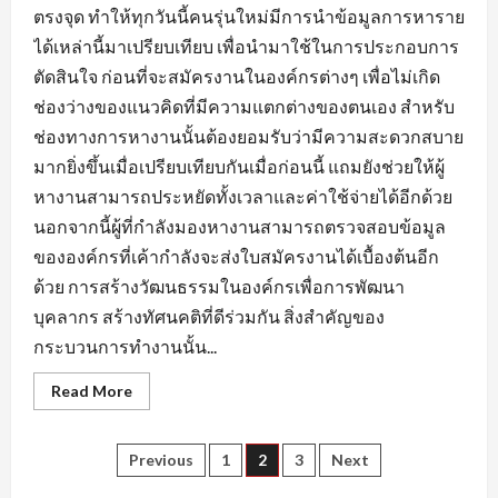
ตรงจุด ทำให้ทุกวันนี้คนรุ่นใหม่มีการนำข้อมูลการหาราย
ได้เหล่านี้มาเปรียบเทียบ เพื่อนำมาใช้ในการประกอบการ
ตัดสินใจ ก่อนที่จะสมัครงานในองค์กรต่างๆ เพื่อไม่เกิด
ช่องว่างของแนวคิดที่มีความแตกต่างของตนเอง สำหรับ
ช่องทางการหางานนั้นต้องยอมรับว่ามีความสะดวกสบาย
มากยิ่งขึ้นเมื่อเปรียบเทียบกันเมื่อก่อนนี้ แถมยังช่วยให้ผู้
หางานสามารถประหยัดทั้งเวลาและค่าใช้จ่ายได้อีกด้วย
นอกจากนี้ผู้ที่กำลังมองหางานสามารถตรวจสอบข้อมูล
ขององค์กรที่เค้ากำลังจะส่งใบสมัครงานได้เบื้องต้นอีก
ด้วย การสร้างวัฒนธรรมในองค์กรเพื่อการพัฒนา
บุคลากร สร้างทัศนคติที่ดีร่วมกัน สิ่งสำคัญของ
กระบวนการทำงานนั้น...
Read
Read More
more
about
ข้อมูล
ที่
Posts
Previous
1
2
3
Next
ใช้
แสดง