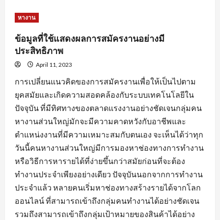
about
หัวใจ
สำคัญ
หางาน
ของ
การ
สมัคร
ข้อมูลที่ใช้แสดงผลการสมัครงานอย่างมี
งาน
พร้อม
ประสิทธิภาพ
คำ
แนะนำ
April 11, 2023
ปรับ
แต่ง
การเปลี่ยนแนวคิดของการสมัครงานเพื่อให้เป็นไปตาม
ข้อมูล
ใบ
ยุคสมัยและเกิดความสอดคล้องกับระบบเทคโนโลยีใน
สมัคร
ปัจจุบัน ที่มีทิศทางของตลาดแรงงานอย่างชัดเจนกลุ่มคน
หางานส่วนใหญ่มักจะมีความคาดหวังกับอาชีพและ
ตำแหน่งงานที่มีความเหมาะสมกับตนเอง จะเห็นได้ว่าทุก
วันนี้คนหางานส่วนใหญ่มีการมองหาช่องทางการทำงาน
หรือวิธีการหารายได้ที่ง่ายขึ้นกว่าสมัยก่อนที่จะต้อง
ทำงานประจำเพียงอย่างเดียว ปัจจุบันนอกจากการทำงาน
ประจำแล้ว หลายคนเริ่มหาช่องทางสร้างรายได้จากโลก
ออนไลน์ ที่สามารถเข้าถึงกลุ่มคนทำงานได้อย่างชัดเจน
รวมถึงสามารถเข้าถึงกลุ่มเป้าหมายของสินค้าได้อย่าง