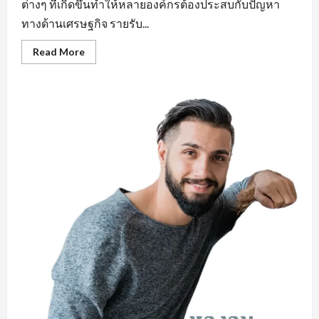
ต่างๆ ที่เกิดขึ้นทำให้หลายองค์กรต้องประสบกับปัญหา
ทางด้านเศรษฐกิจ รายรับ...
Read
Read More
more
about
คุณสมบัติ
สำคัญ
หา
งาน
ใน
มุม
มอง
ของ
ผู้
ประกอบ
การ