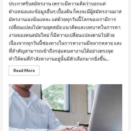
ประกาศรับสมัครงาน เพราะมีความคิดว่าบอกแค่
ตำแหน่งและข้อมูลอื่นๆ เบื้องต้น ก็คงจะมีผู้สมัครงานมาส
มัครงานเองนั่นแหละ แต่ด้วยทุกวันนี้โลกของเรามีการ
เปลี่ยนแปลงไปตามยุคสมัย แนวคิดและบทบาทในการหา
งานของคนสมัยใหม่ ก็มีความเปลี่ยนแปลงตามไปด้วย
เนื่องจากทุกวันนี้ช่องทางในการหางานมีหลากหลาย และ
ที่สำคัญสามารถเข้าถึงกลุ่มคนหางานได้อย่างตรงจุด
ทำให้คนที่กำลังหางานอยู่นั้นมีตัวเลือกมากยิ่งขึ้น...
Read
Read More
more
about
กฏ
เหล็ก
ของ
การ
หา
งาน
นิคม
อุตสาหกรรม
หนองแค
ที่
ต้อง
มี