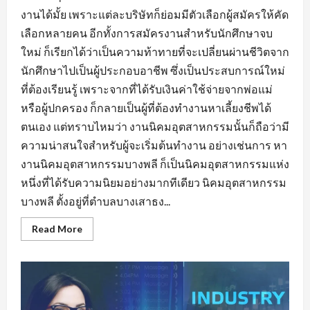
งานได้มั้ย เพราะแต่ละบริษัทก็ย่อมมีตัวเลือกผู้สมัครให้คัด
เลือกหลายคน อีกทั้งการสมัครงานสำหรับนักศึกษาจบ
ใหม่ ก็เรียกได้ว่าเป็นความท้าทายที่จะเปลี่ยนผ่านชีวิตจาก
นักศึกษาไปเป็นผู้ประกอบอาชีพ ซึ่งเป็นประสบการณ์ใหม่
ที่ต้องเรียนรู้ เพราะจากที่ได้รับเงินค่าใช้จ่ายจากพ่อแม่
หรือผู้ปกครอง ก็กลายเป็นผู้ที่ต้องทำงานหาเลี้ยงชีพได้
ตนเอง แต่ทราบไหมว่า งานนิคมอุตสาหกรรมนั้นก็ถือว่ามี
ความน่าสนใจสำหรับผู้จะเริ่มต้นทำงาน อย่างเช่นการ หา
งานนิคมอุตสาหกรรมบางพลี ก็เป็นนิคมอุตสาหกรรมแห่ง
หนึ่งที่ได้รับความนิยมอย่างมากทีเดียว นิคมอุตสาหกรรม
บางพลี ตั้งอยู่ที่ตำบลบางเสาธง...
Read
Read More
more
about
หา
งาน
นิคม
อุตสาหกรรม
บางพลี
มี