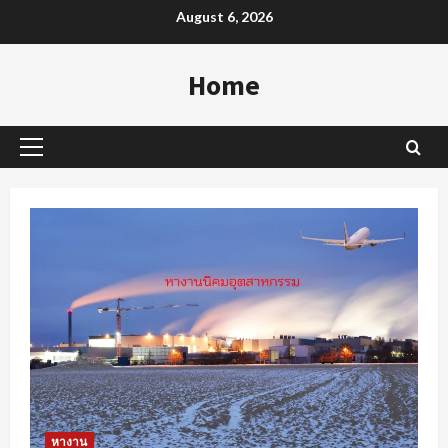
Skip
August 6, 2026
to
content
Home
Primary
Menu
หางาน