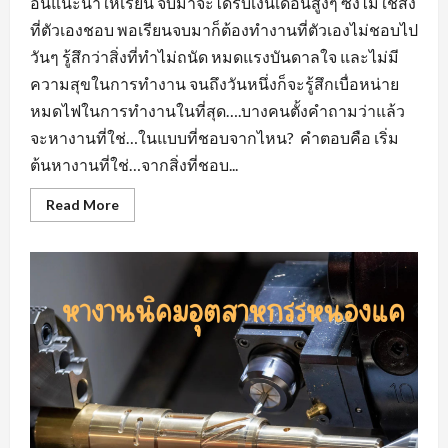
อื่นแนะนำให้เรียน จบมาจะได้รับเงินเดือนสูงๆ ซึ่งไม่ใช่สิ่ง
ที่ตัวเองชอบ พอเรียนจบมาก็ต้องทำงานที่ตัวเองไม่ชอบไป
วันๆ รู้สึกว่าสิ่งที่ทำไม่ถนัด หมดแรงบันดาลใจ และไม่มี
ความสุขในการทำงาน จนถึงวันหนึ่งก็จะรู้สึกเบื่อหน่าย
หมดไฟในการทำงานในที่สุด….บางคนตั้งคำถามว่าแล้ว
จะหางานที่ใช่…ในแบบที่ชอบจากไหน? คำตอบคือ เริ่ม
ต้นหางานที่ใช่…จากสิ่งที่ชอบ...
Read
Read More
more
about
หา
งาน
ที่
ใช่…
ใน
แบบ
ที่
ชอบ
หา
งาน
สวน
อุตสาหกรรม
โรจ
นะ
อยุธยา