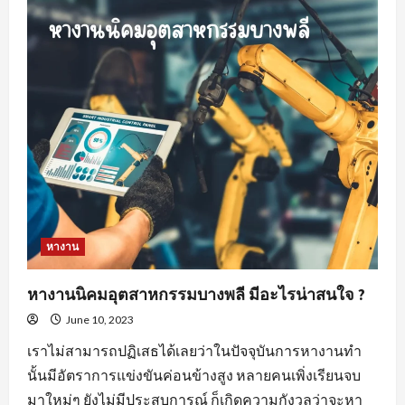
สำคัญ
ของ
พฤติกรรม
คน
หา
พนักงาน
ขาย
สร้าง
ความ
พึง
พอใจ
ให้
แก่
องค์กร
หางาน
หางานนิคมอุตสาหกรรมบางพลี มีอะไรน่าสนใจ ?
June 10, 2023
เราไม่สามารถปฏิเสธได้เลยว่าในปัจจุบันการหางานทำ
นั้นมีอัตราการแข่งขันค่อนข้างสูง หลายคนเพิ่งเรียนจบ
มาใหม่ๆ ยังไม่มีประสบการณ์ ก็เกิดความกังวลว่าจะหา