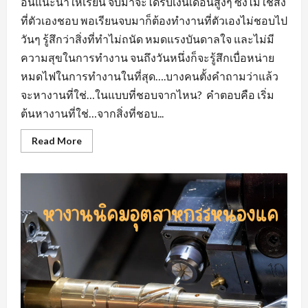
อื่นแนะนำให้เรียน จบมาจะได้รับเงินเดือนสูงๆ ซึ่งไม่ใช่สิ่ง
ที่ตัวเองชอบ พอเรียนจบมาก็ต้องทำงานที่ตัวเองไม่ชอบไป
วันๆ รู้สึกว่าสิ่งที่ทำไม่ถนัด หมดแรงบันดาลใจ และไม่มี
ความสุขในการทำงาน จนถึงวันหนึ่งก็จะรู้สึกเบื่อหน่าย
หมดไฟในการทำงานในที่สุด….บางคนตั้งคำถามว่าแล้ว
จะหางานที่ใช่…ในแบบที่ชอบจากไหน? คำตอบคือ เริ่ม
ต้นหางานที่ใช่…จากสิ่งที่ชอบ...
Read
Read More
more
about
หา
งาน
ที่
ใช่…
ใน
แบบ
ที่
ชอบ
หา
งาน
สวน
อุตสาหกรรม
โรจ
นะ
อยุธยา