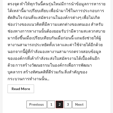
ตรงจุด ทำให้ทุกวันนี้คนรุ่นใหม่มีการนำข้อมูลการหาราย
ได้เหล่านี้มาเปรียบเทียบ เพื่อนำมาใช้ในการประกอบการ
ตัดสินใจ ก่อนที่จะสมัครงานในองค์กรต่างๆ เพื่อไม่เกิด
ช่องว่างของแนวคิดที่มีความแตกต่างของตนเอง สำหรับ
ช่องทางการหางานนั้นต้องยอมรับว่ามีความสะดวกสบาย
มากยิ่งขึ้นเมื่อเปรียบเทียบกันเมื่อก่อนนี้ แถมยังช่วยให้ผู้
หางานสามารถประหยัดทั้งเวลาและค่าใช้จ่ายได้อีกด้วย
นอกจากนี้ผู้ที่กำลังมองหางานสามารถตรวจสอบข้อมูล
ขององค์กรที่เค้ากำลังจะส่งใบสมัครงานได้เบื้องต้นอีก
ด้วย การสร้างวัฒนธรรมในองค์กรเพื่อการพัฒนา
บุคลากร สร้างทัศนคติที่ดีร่วมกัน สิ่งสำคัญของ
กระบวนการทำงานนั้น...
Read
Read More
more
about
ข้อมูล
ที่
Posts
Previous
1
2
3
Next
ใช้
แสดง