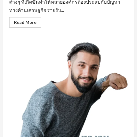
ต่างๆ ที่เกิดขึ้นทำให้หลายองค์กรต้องประสบกับปัญหา
ทางด้านเศรษฐกิจ รายรับ...
Read
Read More
more
about
คุณสมบัติ
สำคัญ
หา
งาน
ใน
มุม
มอง
ของ
ผู้
ประกอบ
การ