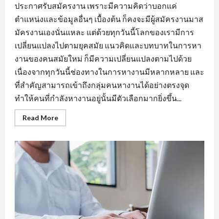
ประกาศรับสมัครงาน เพราะมีความคิดว่าบอกแค่
ตำแหน่งและข้อมูลอื่นๆ เบื้องต้น ก็คงจะมีผู้สมัครงานมาส
มัครงานเองนั่นแหละ แต่ด้วยทุกวันนี้โลกของเรามีการ
เปลี่ยนแปลงไปตามยุคสมัย แนวคิดและบทบาทในการหา
งานของคนสมัยใหม่ ก็มีความเปลี่ยนแปลงตามไปด้วย
เนื่องจากทุกวันนี้ช่องทางในการหางานมีหลากหลาย และ
ที่สำคัญสามารถเข้าถึงกลุ่มคนหางานได้อย่างตรงจุด
ทำให้คนที่กำลังหางานอยู่นั้นมีตัวเลือกมากยิ่งขึ้น...
Read
Read More
more
about
กฏ
เหล็ก
ของ
การ
หา
งาน
นิคม
อุตสาหกรรม
หนองแค
ที่
ต้อง
มี