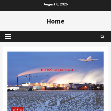
Skip
August 8, 2026
to
content
Home
Primary
Menu
หางาน