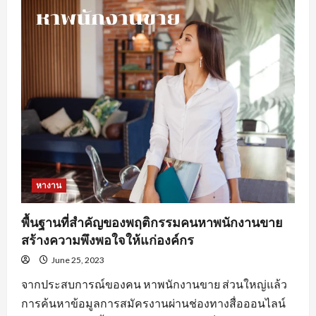
ดี
ใน
การ
หา
งานprogrammerเพื่อ
ให้
เกิด
ประสิทธิภาพ
หางาน
พื้นฐานที่สำคัญของพฤติกรรมคนหาพนักงานขาย
สร้างความพึงพอใจให้แก่องค์กร
June 25, 2023
จากประสบการณ์ของคน หาพนักงานขาย ส่วนใหญ่แล้ว
การค้นหาข้อมูลการสมัครงานผ่านช่องทางสื่อออนไลน์