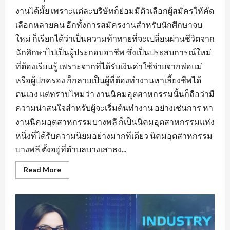
งานได้มั้ย เพราะแต่ละบริษัทก็ย่อมมีตัวเลือกผู้สมัครให้คัด
เลือกหลายคน อีกทั้งการสมัครงานสำหรับนักศึกษาจบ
ใหม่ ก็เรียกได้ว่าเป็นความท้าทายที่จะเปลี่ยนผ่านชีวิตจาก
นักศึกษาไปเป็นผู้ประกอบอาชีพ ซึ่งเป็นประสบการณ์ใหม่
ที่ต้องเรียนรู้ เพราะจากที่ได้รับเงินค่าใช้จ่ายจากพ่อแม่
หรือผู้ปกครอง ก็กลายเป็นผู้ที่ต้องทำงานหาเลี้ยงชีพได้
ตนเอง แต่ทราบไหมว่า งานนิคมอุตสาหกรรมนั้นก็ถือว่ามี
ความน่าสนใจสำหรับผู้จะเริ่มต้นทำงาน อย่างเช่นการ หา
งานนิคมอุตสาหกรรมบางพลี ก็เป็นนิคมอุตสาหกรรมแห่ง
หนึ่งที่ได้รับความนิยมอย่างมากทีเดียว นิคมอุตสาหกรรม
บางพลี ตั้งอยู่ที่ตำบลบางเสาธง...
Read
Read More
more
about
หา
งาน
นิคม
อุตสาหกรรม
บางพลี
มี