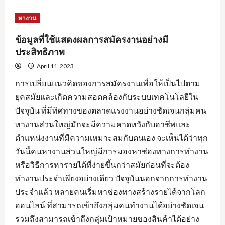
about
หัวใจ
สำคัญ
หางาน
ของ
การ
สมัคร
ข้อมูลที่ใช้แสดงผลการสมัครงานอย่างมี
งาน
พร้อม
ประสิทธิภาพ
คำ
แนะนำ
April 11, 2023
ปรับ
แต่ง
การเปลี่ยนแนวคิดของการสมัครงานเพื่อให้เป็นไปตาม
ข้อมูล
ใบ
ยุคสมัยและเกิดความสอดคล้องกับระบบเทคโนโลยีใน
สมัคร
ปัจจุบัน ที่มีทิศทางของตลาดแรงงานอย่างชัดเจนกลุ่มคน
หางานส่วนใหญ่มักจะมีความคาดหวังกับอาชีพและ
ตำแหน่งงานที่มีความเหมาะสมกับตนเอง จะเห็นได้ว่าทุก
วันนี้คนหางานส่วนใหญ่มีการมองหาช่องทางการทำงาน
หรือวิธีการหารายได้ที่ง่ายขึ้นกว่าสมัยก่อนที่จะต้อง
ทำงานประจำเพียงอย่างเดียว ปัจจุบันนอกจากการทำงาน
ประจำแล้ว หลายคนเริ่มหาช่องทางสร้างรายได้จากโลก
ออนไลน์ ที่สามารถเข้าถึงกลุ่มคนทำงานได้อย่างชัดเจน
รวมถึงสามารถเข้าถึงกลุ่มเป้าหมายของสินค้าได้อย่าง