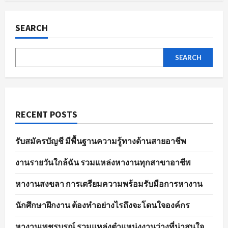
ผล
pagination
การ
สมัคร
งาน
SEARCH
อย่าง
มี
ประสิทธิภาพ
SEARCH
RECENT POSTS
รับสมัครบัญชี มีพื้นฐานความรู้ทางด้านสายอาชีพ
งานรายวันใกล้ฉัน รวมแหล่งหางานทุกสาขาอาชีพ
หางานสงขลา การเตรียมความพร้อมรับมือการหางาน
นักศึกษาฝึกงาน ต้องทำอย่างไรถึงจะโดนใจองค์กร
หางานเพชรบูรณ์ รวมแหล่งตำแหน่งงานว่างที่น่าสนใจ