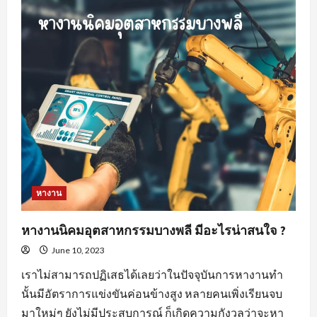
สำคัญ
ของ
พฤติกรรม
คน
หา
พนักงาน
ขาย
สร้าง
ความ
พึง
พอใจ
ให้
แก่
องค์กร
หางาน
หางานนิคมอุตสาหกรรมบางพลี มีอะไรน่าสนใจ ?
June 10, 2023
เราไม่สามารถปฏิเสธได้เลยว่าในปัจจุบันการหางานทำ
นั้นมีอัตราการแข่งขันค่อนข้างสูง หลายคนเพิ่งเรียนจบ
มาใหม่ๆ ยังไม่มีประสบการณ์ ก็เกิดความกังวลว่าจะหา