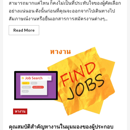
สามารถมากแค่ไหน ก็คงไม่เป็นที่ประทับใจของผู้คัดเลือก
อย่างแน่นอน ดังนั้นก่อนที่คุณจะออกจากไปเดินทางไป
สัมภาษณ์งานหรือยื่นเอกสารการสมัครงานต่างๆ...
Read
Read More
more
about
การ
แต่ง
ตัว
มี
ผล
ต่อ
การ
หา
งาน
นิคม
อุตสาหกรรม
อย่างไร
หางาน
คุณสมบัติสำคัญหางานในมุมมองของผู้ประกอบ