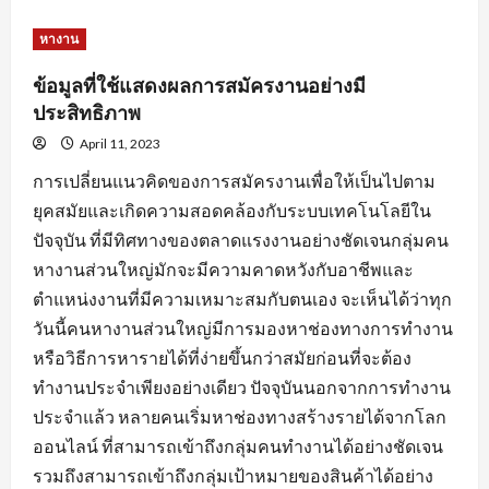
about
หัวใจ
สำคัญ
หางาน
ของ
การ
สมัคร
ข้อมูลที่ใช้แสดงผลการสมัครงานอย่างมี
งาน
พร้อม
ประสิทธิภาพ
คำ
แนะนำ
April 11, 2023
ปรับ
แต่ง
การเปลี่ยนแนวคิดของการสมัครงานเพื่อให้เป็นไปตาม
ข้อมูล
ใบ
ยุคสมัยและเกิดความสอดคล้องกับระบบเทคโนโลยีใน
สมัคร
ปัจจุบัน ที่มีทิศทางของตลาดแรงงานอย่างชัดเจนกลุ่มคน
หางานส่วนใหญ่มักจะมีความคาดหวังกับอาชีพและ
ตำแหน่งงานที่มีความเหมาะสมกับตนเอง จะเห็นได้ว่าทุก
วันนี้คนหางานส่วนใหญ่มีการมองหาช่องทางการทำงาน
หรือวิธีการหารายได้ที่ง่ายขึ้นกว่าสมัยก่อนที่จะต้อง
ทำงานประจำเพียงอย่างเดียว ปัจจุบันนอกจากการทำงาน
ประจำแล้ว หลายคนเริ่มหาช่องทางสร้างรายได้จากโลก
ออนไลน์ ที่สามารถเข้าถึงกลุ่มคนทำงานได้อย่างชัดเจน
รวมถึงสามารถเข้าถึงกลุ่มเป้าหมายของสินค้าได้อย่าง