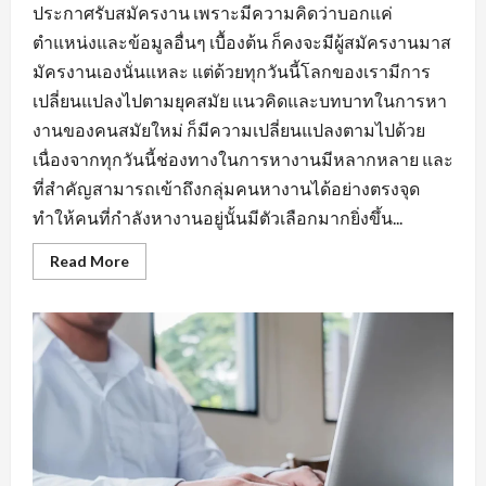
ประกาศรับสมัครงาน เพราะมีความคิดว่าบอกแค่
ตำแหน่งและข้อมูลอื่นๆ เบื้องต้น ก็คงจะมีผู้สมัครงานมาส
มัครงานเองนั่นแหละ แต่ด้วยทุกวันนี้โลกของเรามีการ
เปลี่ยนแปลงไปตามยุคสมัย แนวคิดและบทบาทในการหา
งานของคนสมัยใหม่ ก็มีความเปลี่ยนแปลงตามไปด้วย
เนื่องจากทุกวันนี้ช่องทางในการหางานมีหลากหลาย และ
ที่สำคัญสามารถเข้าถึงกลุ่มคนหางานได้อย่างตรงจุด
ทำให้คนที่กำลังหางานอยู่นั้นมีตัวเลือกมากยิ่งขึ้น...
Read
Read More
more
about
กฏ
เหล็ก
ของ
การ
หา
งาน
นิคม
อุตสาหกรรม
หนองแค
ที่
ต้อง
มี