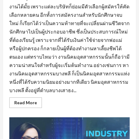
งานได้มั้ย เพราะแต่ละบริษัทก็ย่อมมีตัวเลือกผู้สมัครให้คัด
เลือกหลายคน อีกทั้งการสมัครงานสำหรับนักศึกษาจบ
ใหม่ ก็เรียกได้ว่าเป็นความท้าทายที่จะเปลี่ยนผ่านชีวิตจาก
นักศึกษาไปเป็นผู้ประกอบอาชีพ ซึ่งเป็นประสบการณ์ใหม่
ที่ต้องเรียนรู้ เพราะจากที่ได้รับเงินค่าใช้จ่ายจากพ่อแม่
หรือผู้ปกครอง ก็กลายเป็นผู้ที่ต้องทำงานหาเลี้ยงชีพได้
ตนเอง แต่ทราบไหมว่า งานนิคมอุตสาหกรรมนั้นก็ถือว่ามี
ความน่าสนใจสำหรับผู้จะเริ่มต้นทำงาน อย่างเช่นการ หา
งานนิคมอุตสาหกรรมบางพลี ก็เป็นนิคมอุตสาหกรรมแห่ง
หนึ่งที่ได้รับความนิยมอย่างมากทีเดียว นิคมอุตสาหกรรม
บางพลี ตั้งอยู่ที่ตำบลบางเสาธง...
Read
Read More
more
about
หา
งาน
นิคม
อุตสาหกรรม
บางพลี
มี