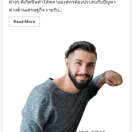
ต่างๆ ที่เกิดขึ้นทำให้หลายองค์กรต้องประสบกับปัญหา
ทางด้านเศรษฐกิจ รายรับ...
Read
Read More
more
about
คุณสมบัติ
สำคัญ
หา
งาน
ใน
มุม
มอง
ของ
ผู้
ประกอบ
การ