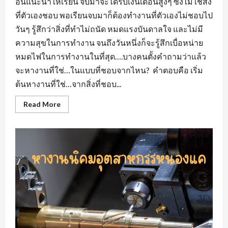
อื่นแนะนำให้เรียน จบมาจะได้รับเงินเดือนสูงๆ ซึ่งไม่ใช่สิ่ง
ที่ตัวเองชอบ พอเรียนจบมาก็ต้องทำงานที่ตัวเองไม่ชอบไป
วันๆ รู้สึกว่าสิ่งที่ทำไม่ถนัด หมดแรงบันดาลใจ และไม่มี
ความสุขในการทำงาน จนถึงวันหนึ่งก็จะรู้สึกเบื่อหน่าย
หมดไฟในการทำงานในที่สุด….บางคนตั้งคำถามว่าแล้ว
จะหางานที่ใช่…ในแบบที่ชอบจากไหน? คำตอบคือ เริ่ม
ต้นหางานที่ใช่…จากสิ่งที่ชอบ...
Read
Read More
more
about
หา
งาน
ที่
ใช่…
ใน
แบบ
ที่
ชอบ
หา
งาน
สวน
อุตสาหกรรม
โรจ
นะ
อยุธยา