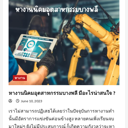
สำคัญ
ของ
พฤติกรรม
คน
หา
พนักงาน
ขาย
สร้าง
ความ
พึง
พอใจ
ให้
แก่
องค์กร
หางาน
หางานนิคมอุตสาหกรรมบางพลี มีอะไรน่าสนใจ ?
June 10, 2023
เราไม่สามารถปฏิเสธได้เลยว่าในปัจจุบันการหางานทำ
นั้นมีอัตราการแข่งขันค่อนข้างสูง หลายคนเพิ่งเรียนจบ
มาใหม่ๆ ยังไม่มีประสบการณ์ ก็เกิดความกังวลว่าจะหา