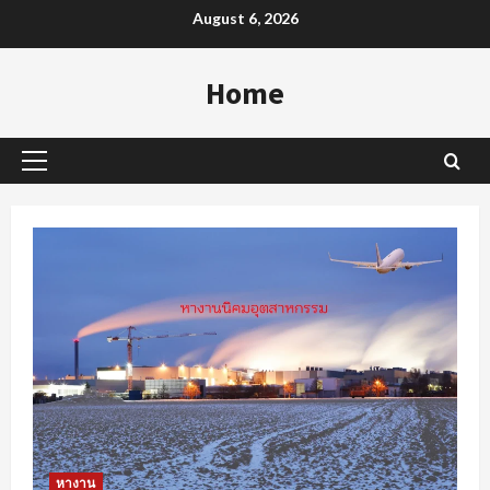
Skip
August 6, 2026
to
content
Home
Primary
Menu
หางาน