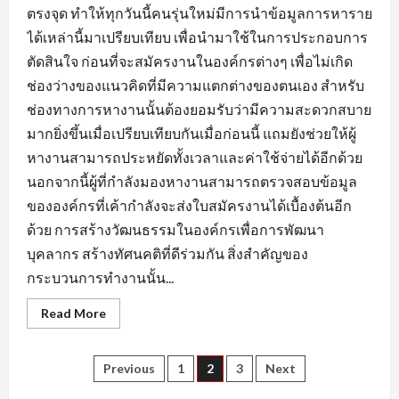
ตรงจุด ทำให้ทุกวันนี้คนรุ่นใหม่มีการนำข้อมูลการหาราย
ได้เหล่านี้มาเปรียบเทียบ เพื่อนำมาใช้ในการประกอบการ
ตัดสินใจ ก่อนที่จะสมัครงานในองค์กรต่างๆ เพื่อไม่เกิด
ช่องว่างของแนวคิดที่มีความแตกต่างของตนเอง สำหรับ
ช่องทางการหางานนั้นต้องยอมรับว่ามีความสะดวกสบาย
มากยิ่งขึ้นเมื่อเปรียบเทียบกันเมื่อก่อนนี้ แถมยังช่วยให้ผู้
หางานสามารถประหยัดทั้งเวลาและค่าใช้จ่ายได้อีกด้วย
นอกจากนี้ผู้ที่กำลังมองหางานสามารถตรวจสอบข้อมูล
ขององค์กรที่เค้ากำลังจะส่งใบสมัครงานได้เบื้องต้นอีก
ด้วย การสร้างวัฒนธรรมในองค์กรเพื่อการพัฒนา
บุคลากร สร้างทัศนคติที่ดีร่วมกัน สิ่งสำคัญของ
กระบวนการทำงานนั้น...
Read
Read More
more
about
ข้อมูล
ที่
Posts
Previous
1
2
3
Next
ใช้
แสดง