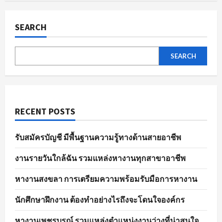
ผล
pagination
การ
สมัคร
งาน
SEARCH
อย่าง
มี
ประสิทธิภาพ
SEARCH
RECENT POSTS
รับสมัครบัญชี มีพื้นฐานความรู้ทางด้านสายอาชีพ
งานรายวันใกล้ฉัน รวมแหล่งหางานทุกสาขาอาชีพ
หางานสงขลา การเตรียมความพร้อมรับมือการหางาน
นักศึกษาฝึกงาน ต้องทำอย่างไรถึงจะโดนใจองค์กร
หางานเพชรบูรณ์ รวมแหล่งตำแหน่งงานว่างที่น่าสนใจ