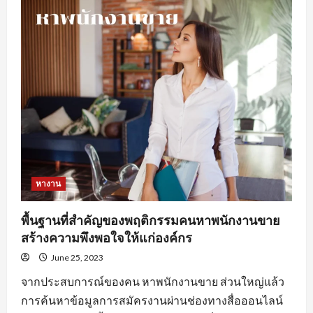
ดี
ใน
การ
หา
งานprogrammerเพื่อ
ให้
เกิด
ประสิทธิภาพ
หางาน
พื้นฐานที่สำคัญของพฤติกรรมคนหาพนักงานขาย
สร้างความพึงพอใจให้แก่องค์กร
June 25, 2023
จากประสบการณ์ของคน หาพนักงานขาย ส่วนใหญ่แล้ว
การค้นหาข้อมูลการสมัครงานผ่านช่องทางสื่อออนไลน์